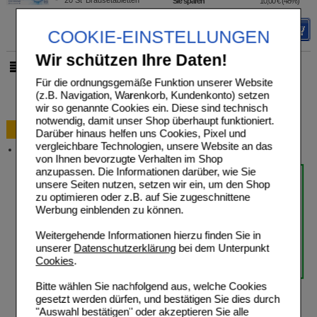
20
St
Brausetabletten
Sie sparen
10,00 €
(
48%
)
Max. Abgabe:
4
Details
COOKIE-EINSTELLUNGEN
Wir schützen Ihre Daten!
pro Seite
Für die ordnungsgemäße Funktion unserer Website
(z.B. Navigation, Warenkorb, Kundenkonto) setzen
wir so genannte Cookies ein. Diese sind technisch
notwendig, damit unser Shop überhaupt funktioniert.
Bestellung
Darüber hinaus helfen uns Cookies, Pixel und
vergleichbare Technologien, unsere Website an das
Versandkosten
von Ihnen bevorzugte Verhalten im Shop
anzupassen. Die Informationen darüber, wie Sie
unsere Seiten nutzen, setzen wir ein, um den Shop
zu optimieren oder z.B. auf Sie zugeschnittene
Werbung einblenden zu können.
Weitergehende Informationen hierzu finden Sie in
unserer
Datenschutzerklärung
bei dem Unterpunkt
Cookies
.
Bitte wählen Sie nachfolgend aus, welche Cookies
gesetzt werden dürfen, und bestätigen Sie dies durch
"Auswahl bestätigen" oder akzeptieren Sie alle