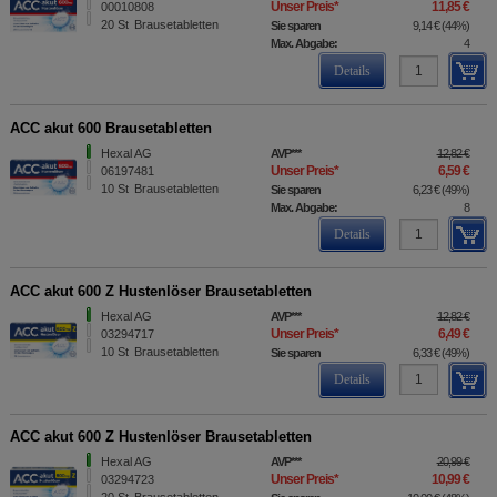
Unser Preis
*
11,85 €
00010808
20
St
Brausetabletten
Sie sparen
9,14 €
(
44%
)
Max. Abgabe:
4
Details
ACC akut 600 Brausetabletten
Hexal AG
AVP
***
12,82 €
Unser Preis
*
6,59 €
06197481
10
St
Brausetabletten
Sie sparen
6,23 €
(
49%
)
Max. Abgabe:
8
Details
ACC akut 600 Z Hustenlöser Brausetabletten
Hexal AG
AVP
***
12,82 €
Unser Preis
*
6,49 €
03294717
10
St
Brausetabletten
Sie sparen
6,33 €
(
49%
)
Details
ACC akut 600 Z Hustenlöser Brausetabletten
Hexal AG
AVP
***
20,99 €
Unser Preis
*
10,99 €
03294723