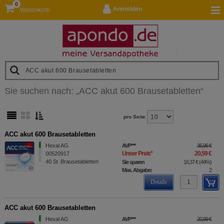
0
Anmelden
Warenkorb
Sie suchen nach:
„
ACC akut 600 Brausetabletten
“
pro Seite
ACC akut 600 Brausetabletten
Hexal AG
AVP
***
36,96 €
Unser Preis
*
20,59 €
00520917
40
St
Brausetabletten
Sie sparen
16,37 €
(
44%
)
Max. Abgabe:
2
Details
ACC akut 600 Brausetabletten
Hexal AG
AVP
***
20,99 €