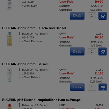
Unser Preis
*
19,69 €
11678159
400
ml
Lotion
Sie sparen
8,26 €
(
30%
)
Grundpreis
49,23 €
pro 1 l
Details
EUCERIN AtopiControl Dusch- und Badeöl
Beiersdorf AG Eucerin
UVP
**
21,25 €
Unser Preis
*
16,19 €
08454775
400
ml
Duschgel
Sie sparen
5,06 €
(
24%
)
Grundpreis
40,48 €
pro 1 l
Details
EUCERIN AtopiControl Balsam
Beiersdorf AG Eucerin
UVP
**
27,95 €
Unser Preis
*
21,19 €
15581586
400
ml
Balsam
Sie sparen
6,76 €
(
24%
)
Grundpreis
52,98 €
pro 1 l
Details
EUCERIN pH5 Duschöl empfindliche Haut m.Pumpe
Beiersdorf AG Eucerin
UVP
**
19,75 €