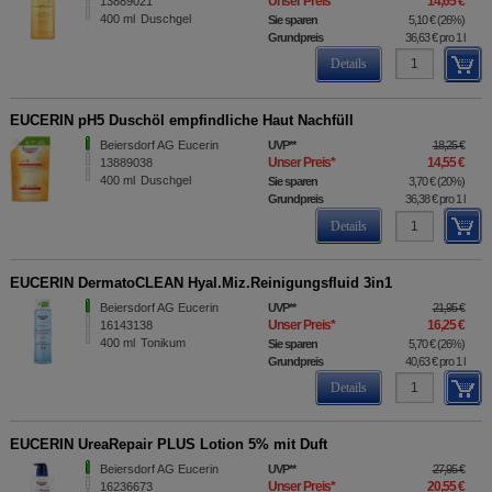
Unser Preis
*
14,65 €
13889021
400
ml
Duschgel
Sie sparen
5,10 €
(
26%
)
Grundpreis
36,63 €
pro 1 l
Details
EUCERIN pH5 Duschöl empfindliche Haut Nachfüll
Beiersdorf AG Eucerin
UVP
**
18,25 €
Unser Preis
*
14,55 €
13889038
400
ml
Duschgel
Sie sparen
3,70 €
(
20%
)
Grundpreis
36,38 €
pro 1 l
Details
EUCERIN DermatoCLEAN Hyal.Miz.Reinigungsfluid 3in1
Beiersdorf AG Eucerin
UVP
**
21,95 €
Unser Preis
*
16,25 €
16143138
400
ml
Tonikum
Sie sparen
5,70 €
(
26%
)
Grundpreis
40,63 €
pro 1 l
Details
EUCERIN UreaRepair PLUS Lotion 5% mit Duft
Beiersdorf AG Eucerin
UVP
**
27,95 €
Unser Preis
*
20,55 €
16236673