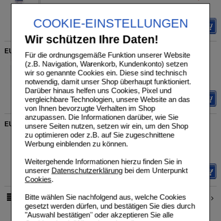
400
ml
Lotion
Sie sparen
7,40 €
(
26%
)
Grundpreis
51,38 €
pro 1 l
COOKIE-EINSTELLUNGEN
Details
Wir schützen Ihre Daten!
EUCERIN pH5 Lotion F empfindliche Haut Nachfüll
Für die ordnungsgemäße Funktion unserer Website
Beiersdorf AG Eucerin
UVP
**
21,75 €
(z.B. Navigation, Warenkorb, Kundenkonto) setzen
Unser Preis
*
17,09 €
13889185
wir so genannte Cookies ein. Diese sind technisch
400
ml
Lotion
Sie sparen
4,66 €
(
21%
)
notwendig, damit unser Shop überhaupt funktioniert.
Grundpreis
42,73 €
pro 1 l
Darüber hinaus helfen uns Cookies, Pixel und
Details
vergleichbare Technologien, unsere Website an das
von Ihnen bevorzugte Verhalten im Shop
anzupassen. Die Informationen darüber, wie Sie
EUCERIN AtopiControl ultraleichte Hydro-Lotion
unsere Seiten nutzen, setzen wir ein, um den Shop
zu optimieren oder z.B. auf Sie zugeschnittene
Beiersdorf AG Eucerin
UVP
**
27,95 €
Unser Preis
*
22,65 €
Werbung einblenden zu können.
19173499
400
ml
Lotion
Sie sparen
5,30 €
(
19%
)
Grundpreis
56,63 €
pro 1 l
Weitergehende Informationen hierzu finden Sie in
unserer
Datenschutzerklärung
bei dem Unterpunkt
Details
Cookies
.
Bitte wählen Sie nachfolgend aus, welche Cookies
1
2
pro Seite
gesetzt werden dürfen, und bestätigen Sie dies durch
"Auswahl bestätigen" oder akzeptieren Sie alle