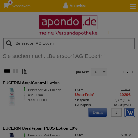
0
Anmelden
Warenkorb
Sie suchen nach:
„
Beiersdorf AG Eucerin
“
1
2
pro Seite
EUCERIN AtopiControl Lotion
Beiersdorf AG Eucerin
UVP
**
27,95 €
Unser Preis
*
19,29 €
08454700
400
ml
Lotion
Sie sparen
8,66 €
(
31%
)
Grundpreis
48,23 €
pro 1 l
Details
EUCERIN UreaRepair PLUS Lotion 10%
Beiersdorf AG Eucerin
UVP
**
27,95 €