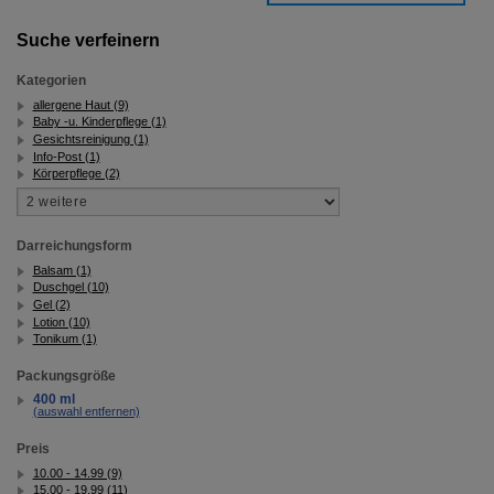
auf unserer Website aber auch die Werbung auf
Drittseiten möglichst relevant für Sie zu gestalten.
Suche verfeinern
Bitte beachten Sie, dass Daten hierfür teilweise an
Dritte wie z.B. Google oder soziale Medien
Kategorien
übertragen werden.
allergene Haut (9)
Baby -u. Kinderpflege (1)
Gesichtsreinigung (1)
Info-Post (1)
Körperpflege (2)
Darreichungsform
Balsam (1)
Duschgel (10)
Gel (2)
Lotion (10)
Tonikum (1)
Packungsgröße
400 ml
(auswahl entfernen)
Preis
10.00 - 14.99 (9)
15.00 - 19.99 (11)