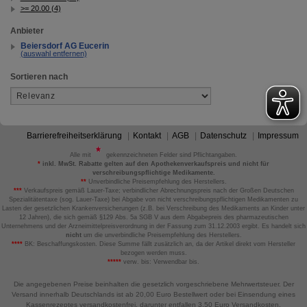
>= 20.00 (4)
Anbieter
Beiersdorf AG Eucerin
(auswahl entfernen)
Sortieren nach
Barrierefreiheitserklärung
Kontakt
AGB
Datenschutz
Impressum
Alle mit
gekennzeichneten Felder sind Pflichtangaben.
*
inkl. MwSt. Rabatte gelten auf den Apothekenverkaufspreis und nicht für
verschreibungspflichtige Medikamente.
**
Unverbindliche Preisempfehlung des Herstellers.
***
Verkaufspreis gemäß Lauer-Taxe; verbindlicher Abrechnungspreis nach der Großen Deutschen
Spezialitätentaxe (sog. Lauer-Taxe) bei Abgabe von nicht verschreibungspflichtigen Medikamenten zu
Lasten der gesetzlichen Krankenversicherungen (z.B. bei Verschreibung des Medikaments an Kinder unter
12 Jahren), die sich gemäß §129 Abs. 5a SGB V aus dem Abgabepreis des pharmazeutischen
Unternehmens und der Arzneimittelpreisverordnung in der Fassung zum 31.12.2003 ergibt. Es handelt sich
nicht
um die unverbindliche Preisempfehlung des Herstellers.
****
BK: Beschaffungskosten. Diese Summe fällt zusätzlich an, da der Artikel direkt vom Hersteller
bezogen werden muss.
*****
verw. bis: Verwendbar bis.
Die angegebenen Preise beinhalten die gesetzlich vorgeschriebene Mehrwertsteuer. Der
Versand innerhalb Deutschlands ist ab 20,00 Euro Bestellwert oder bei Einsendung eines
Kassenrezeptes versandkostenfrei, darunter entfallen 3,50 Euro Versandkosten.