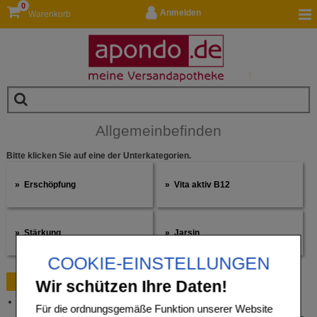
0
Anmelden
Warenkorb
Allgemeinbefinden
Bitte klicken Sie auf eine der Unterkategorien.
Erschöpfung
Vita aktiv B12
Stärkung
Jarsin
COOKIE-EINSTELLUNGEN
Bestellung
Wir schützen Ihre Daten!
Versandkosten
Für die ordnungsgemäße Funktion unserer Website