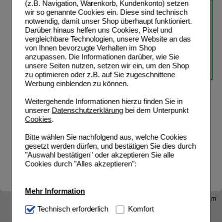
(z.B. Navigation, Warenkorb, Kundenkonto) setzen
wir so genannte Cookies ein. Diese sind technisch
notwendig, damit unser Shop überhaupt funktioniert.
Darüber hinaus helfen uns Cookies, Pixel und
vergleichbare Technologien, unsere Website an das
von Ihnen bevorzugte Verhalten im Shop
anzupassen. Die Informationen darüber, wie Sie
unsere Seiten nutzen, setzen wir ein, um den Shop
zu optimieren oder z.B. auf Sie zugeschnittene
Werbung einblenden zu können.
Weitergehende Informationen hierzu finden Sie in
unserer
Datenschutzerklärung
bei dem Unterpunkt
Cookies
.
Bitte wählen Sie nachfolgend aus, welche Cookies
gesetzt werden dürfen, und bestätigen Sie dies durch
"Auswahl bestätigen" oder akzeptieren Sie alle
Cookies durch "Alles akzeptieren":
Mehr Information
Barrierefreiheitserklärung
Kontakt
AGB
Datenschutz
Impressum
Technisch Notwendig:
Technisch erforderlich
Hierbei handelt es sich um
Komfort
Alle mit
gekennzeichneten Felder sind Pflichtangaben.
Cookies, die für die Grundfunktionen unserer
*
inkl. MwSt. Rabatte gelten auf den Apothekenverkaufspreis und nicht für