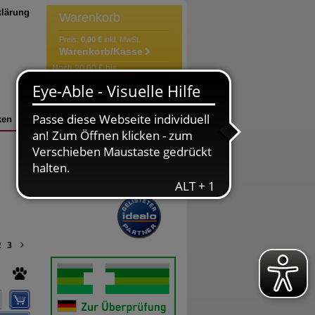
klärung
Warenkorb
Preis:
0,00 €
inkl. MwSt.
Warenkorb/Kasse
Noch 20,00 € bis
versandkostenfrei!
Der Warenkorb ist leer
ken
Bestellung
Versandkosten
2
3