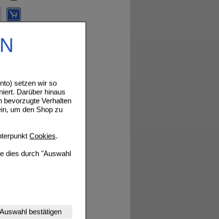
Details
EN
to) setzen wir so
Details
niert. Darüber hinaus
n bevorzugte Verhalten
ein, um den Shop zu
terpunkt
Cookies
.
Details
ie dies durch "Auswahl
nserer Website
Auswahl bestätigen
Details
tet werden kann.