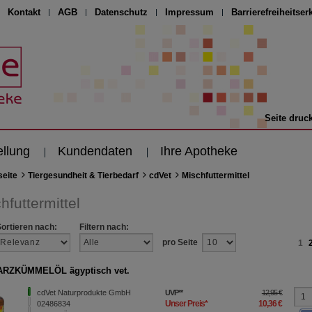
Kontakt
AGB
Datenschutz
Impressum
Barrierefreiheitser
Seite druc
ellung
Kundendaten
Ihre Apotheke
seite
Tiergesundheit & Tierbedarf
cdVet
Mischfuttermittel
hfuttermittel
Sortieren nach:
Filtern nach:
pro Seite
1
RZKÜMMELÖL ägyptisch vet.
cdVet Naturprodukte GmbH
UVP
**
12,95 €
Unser Preis
*
10,36 €
02486834