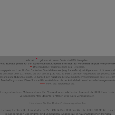
Alle mit
gekennzeichneten Felder sind Pflichtangaben.
MwSt. Rabatte gelten auf den Apothekenverkaufspreis und nicht für verschreibungspflichtige Medi
**
Unverbindliche Preisempfehlung des Herstellers.
nungspreis nach der Großen Deutschen Spezialitätentaxe (sog. Lauer-Taxe) bei Abgabe von nicht verschrei
ts an Kinder unter 12 Jahren), die sich gemäß §129 Abs. 5a SGB V aus dem Abgabepreis des pharmazeutis
assung zum 31.12.2003 ergibt. Es handelt sich
nicht
um die unverbindliche Preisempfehlung des Hersteller
 Beschaffungskosten. Diese Summe fällt zusätzlich an, da der Artikel direkt vom Hersteller bezogen werd
*****
verw. bis: Verwendbar bis.
ch vorgeschriebene Mehrwertsteuer. Der Versand innerhalb Deutschlands ist ab 20,00 Euro Beste
versandkostenfrei, darunter entfallen 3,50 Euro Versandkosten.
Hier können Sie Ihre Cookie-Zustimmung widerrufen
 Henning Fichter e.K. - Frankfurter Str. 27 - 49214 Bad Rothenfelde - Tel 0800-588 95 60 - Fax
Preisänderungen und Irrtümer sind vorbehalten. Abgabe nur in haushaltsüblichen Mengen.