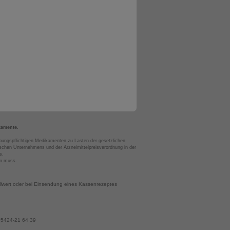
kamente.
bungspflichtigen Medikamenten zu Lasten der gesetzlichen
chen Unternehmens und der Arzneimittelpreisverordnung in der
s.
en muss.
llwert oder bei Einsendung eines Kassenrezeptes
 05424-21 64 39