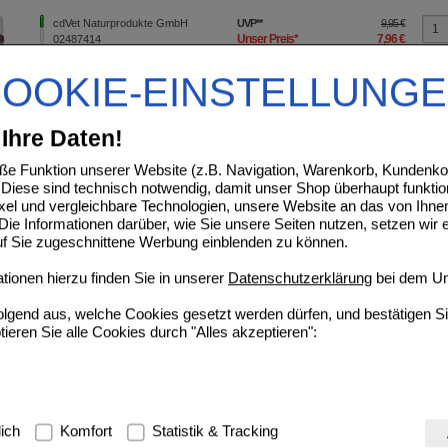
cdVet Naturprodukte GmbH
UVP
**
9,95 €
Unser Preis
*
7,96 €
02487414
10
ml
Sie sparen
1,99 €
(
20%
)
Grundpreis
796,00 €
pro 1 l
OOKIE-EINSTELLUNG
HIALVITAL Ziervögel/Tauben
Ihre Daten!
cdVet Naturprodukte GmbH
UVP
**
17,95 €
Unser Preis
*
14,36 €
02487437
e Funktion unserer Website (z.B. Navigation, Warenkorb, Kundenkon
100
ml
Sie sparen
3,59 €
(
20%
)
Diese sind technisch notwendig, damit unser Shop überhaupt funktio
Grundpreis
143,60 €
pro 1 l
ixel und vergleichbare Technologien, unsere Website an das von Ihne
ie Informationen darüber, wie Sie unsere Seiten nutzen, setzen wir 
ÜTEN Reviermarkierer flüssig f.Katzen
auf Sie zugeschnittene Werbung einblenden zu können.
cdVet Naturprodukte GmbH
UVP
**
14,95 €
ionen hierzu finden Sie in unserer
Datenschutzerklärung
bei dem Un
Unser Preis
*
11,96 €
10263568
20
ml
Flüssigkeit
Sie sparen
2,99 €
(
20%
)
folgend aus, welche Cookies gesetzt werden dürfen, und bestätigen S
Grundpreis
598,00 €
pro 1 l
tieren Sie alle Cookies durch "Alles akzeptieren":
EEN Huf-Tonikum Ergänzungsfutterm.f.Pferde
cdVet Naturprodukte GmbH
UVP
**
95,95 €
Unser Preis
*
76,76 €
17512744
g:
Hierbei handelt es sich um Cookies, die für die Grundfunktionen u
lich
Komfort
Statistik & Tracking
500
ml
Flüssigkeit
Sie sparen
19,19 €
(
20%
)
avigation, Warenkorb, Kundenkonto), weshalb auf diese nicht verzich
Grundpreis
153,52 €
pro 1 l