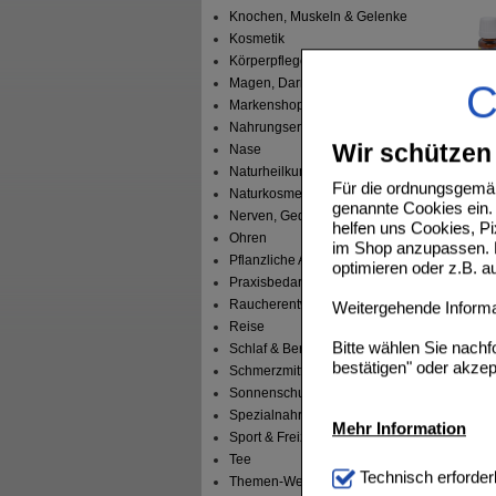
Knochen, Muskeln & Gelenke
Kosmetik
Körperpflege
Magen, Darm & Leber
C
Markenshops
Nahrungsergänzung
BRONC
Wir schützen 
Nase
Naturheilkunde
Für die ordnungsgemäß
Naturkosmetik
genannte Cookies ein. 
Nerven, Gedächtnis & Gemüt
helfen uns Cookies, P
Ohren
im Shop anzupassen. D
Pflanzliche Arzneimittel
BACHBL
optimieren oder z.B. 
Praxisbedarf
Raucherentwöhnung
Weitergehende Informat
Reise
Bitte wählen Sie nach
Schlaf & Beruhigung
bestätigen" oder akzep
Schmerzmittel
Sonnenschutz
EQUIGR
Spezialnahrung
Mehr Information
Sport & Freizeit
Tee
Technisch Notwendi
Technisch erforder
Themen-Welten
notwendig sind (z.B. N