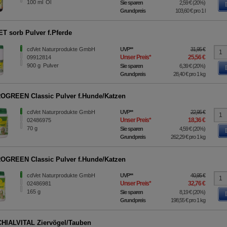
100
ml
Öl
Sie sparen
2,59 €
(
20%
)
Grundpreis
103,60 €
pro 1 l
T sorb Pulver f.Pferde
cdVet Naturprodukte GmbH
UVP
**
31,95 €
Unser Preis
*
25,56 €
09912814
900
g
Pulver
Sie sparen
6,39 €
(
20%
)
Grundpreis
28,40 €
pro 1 kg
GREEN Classic Pulver f.Hunde/Katzen
cdVet Naturprodukte GmbH
UVP
**
22,95 €
Unser Preis
*
18,36 €
02486975
70
g
Sie sparen
4,59 €
(
20%
)
Grundpreis
262,29 €
pro 1 kg
GREEN Classic Pulver f.Hunde/Katzen
cdVet Naturprodukte GmbH
UVP
**
40,95 €
Unser Preis
*
32,76 €
02486981
165
g
Sie sparen
8,19 €
(
20%
)
Grundpreis
198,55 €
pro 1 kg
HIALVITAL Ziervögel/Tauben