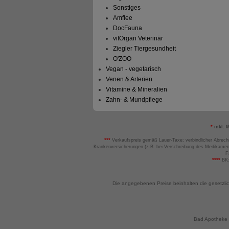
Sonstiges
Amflee
DocFauna
vitOrgan Veterinär
Ziegler Tiergesundheit
O'ZOO
Vegan - vegetarisch
Venen & Arterien
Vitamine & Mineralien
Zahn- & Mundpflege
*
inkl. 
***
Verkaufspreis gemäß Lauer-Taxe; verbindlicher Abrech
Krankenversicherungen (z.B. bei Verschreibung des Medikamen
F
****
BK:
Die angegebenen Preise beinhalten die gesetzli
Bad Apotheke -