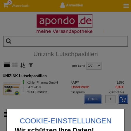
0
Anmelden
Warenkorb
Unizink Lutschpastillen
pro Seite
UNIZINK Lutschpastillen
Köhler Pharma GmbH
UVP
**
9,95 €
Unser Preis
*
6,99 €
04712418
30
St
Pastillen
Sie sparen
2,96 €
(
30%
)
Details
pro Seite
COOKIE-EINSTELLUNGEN
Wir schützen Ihre Daten!