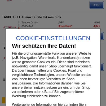
Details
TANDEX FLEXI max Bürste 0,4 mm pink
Tandex GmbH
UVP
**
6,09 €
Unser Preis
*
4,87 €
08854440
4
St
Zahnbürste
Sie sparen
1,22 €
(
20%
)
Details
COOKIE-EINSTELLUNGEN
Wir schützen Ihre Daten!
TANDEX FLEXI max Bürste 0,5 mm rot
Für die ordnungsgemäße Funktion unserer Website
Tandex GmbH
UVP
**
6,09 €
Unser Preis
*
4,87 €
(z.B. Navigation, Warenkorb, Kundenkonto) setzen
08854457
4
St
Zahnbürste
Sie sparen
1,22 €
(
20%
)
wir so genannte Cookies ein. Diese sind technisch
notwendig, damit unser Shop überhaupt funktioniert.
Details
Darüber hinaus helfen uns Cookies, Pixel und
vergleichbare Technologien, unsere Website an das
von Ihnen bevorzugte Verhalten im Shop
pro Seite
anzupassen. Die Informationen darüber, wie Sie
unsere Seiten nutzen, setzen wir ein, um den Shop
zu optimieren oder z.B. auf Sie zugeschnittene
Werbung einblenden zu können.
Bestellung
Weitergehende Informationen hierzu finden Sie in