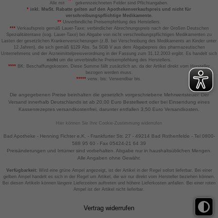
Alle mit
gekennzeichneten Felder sind Pflichtangaben.
betreiben.
*
inkl. MwSt. Rabatte gelten auf den Apothekenverkaufspreis und nicht für
verschreibungspflichtige Medikamente.
**
Unverbindliche Preisempfehlung des Herstellers.
Statistik & Tracking:
Hierüber lassen sich
***
Verkaufspreis gemäß Lauer-Taxe; verbindlicher Abrechnungspreis nach der Großen Deutschen
Informationen über die Art und Weise der Nutzung
Spezialitätentaxe (sog. Lauer-Taxe) bei Abgabe von nicht verschreibungspflichtigen Medikamenten zu
unserer Website sammeln, mit deren Hilfe wir unsere
Lasten der gesetzlichen Krankenversicherungen (z.B. bei Verschreibung des Medikaments an Kinder unter
12 Jahren), die sich gemäß §129 Abs. 5a SGB V aus dem Abgabepreis des pharmazeutischen
Website weiter für Sie optimieren können, den Inhalt
Unternehmens und der Arzneimittelpreisverordnung in der Fassung zum 31.12.2003 ergibt. Es handelt sich
auf unserer Website aber auch die Werbung auf
nicht
um die unverbindliche Preisempfehlung des Herstellers.
****
BK: Beschaffungskosten. Diese Summe fällt zusätzlich an, da der Artikel direkt vom Hersteller
Drittseiten möglichst relevant für Sie zu gestalten.
bezogen werden muss.
Bitte beachten Sie, dass Daten hierfür teilweise an
*****
verw. bis: Verwendbar bis.
Dritte wie z.B. Google oder soziale Medien
übertragen werden.
Die angegebenen Preise beinhalten die gesetzlich vorgeschriebene Mehrwertsteuer. Der
Versand innerhalb Deutschlands ist ab 20,00 Euro Bestellwert oder bei Einsendung eines
Kassenrezeptes versandkostenfrei, darunter entfallen 3,50 Euro Versandkosten.
Hier können Sie Ihre Cookie-Zustimmung widerrufen
Bad Apotheke - Henning Fichter e.K. - Frankfurter Str. 27 - 49214 Bad Rothenfelde - Tel 0800-
588 95 60 - Fax 05424-21 64 39
Preisänderungen und Irrtümer sind vorbehalten. Abgabe nur in haushaltsüblichen Mengen.
Alle Angaben ohne Gewähr.
Verfügbarkeit:
Wird eine grüne Ampel angezeigt, ist der Artikel in der Regel sofort lieferbar. Bei einer
gelben Ampel handelt es sich in der Regel um Artikel, die wir nur direkt vom Hersteller beziehen können.
Bei diesen Artikeln können längere Lieferzeiten auftreten und höhere Lieferkosten anfallen. Bei einer roten
Ampel ist der Artikel nicht lieferbar.
Vertrag widerrufen