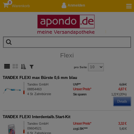
0
Anmelden
Warenkorb
Flexi
pro Seite
TANDEX FLEXI max Bürste 0,6 mm blau
Tandex GmbH
UVP
**
6,09 €
Unser Preis
*
4,87 €
08854463
4
St
Zahnbürste
Sie sparen
1,22 €
(
20%
)
Details
TANDEX FLEXI Interdentalb.Start-Kit
Unser Preis
*
3,32 €
Tandex GmbH
09604521
zzgl. BK
****
5,40 €
6
St
Zahnbürste