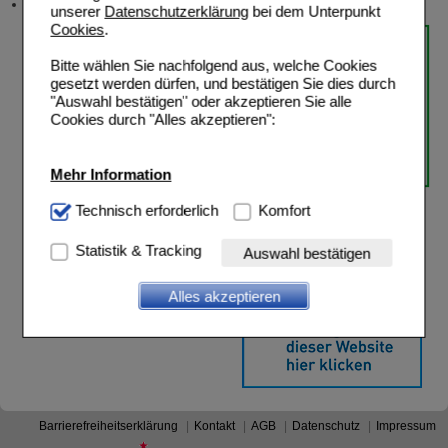
Versandkosten
unserer
Datenschutzerklärung
bei dem Unterpunkt
Cookies
.
Bitte wählen Sie nachfolgend aus, welche Cookies
gesetzt werden dürfen, und bestätigen Sie dies durch
"Auswahl bestätigen" oder akzeptieren Sie alle
Cookies durch "Alles akzeptieren":
Mehr Information
Technisch Notwendig:
Technisch erforderlich
Hierbei handelt es sich um
Komfort
Cookies, die für die Grundfunktionen unserer
Website notwendig sind (z.B. Navigation, Warenkorb,
Statistik & Tracking
Auswahl bestätigen
Kundenkonto), weshalb auf diese nicht verzichtet
werden kann.
Alles akzeptieren
Komfort:
Diese Cookies werden genutzt um das
Einkaufserlebnis noch ansprechender zu gestalten,
beispielsweise für die Wiedererkennung des
Besuchers oder unsere Seite an bevorzugte
Verhaltensweisen (z.B. Spracheinstellung)
anzupassen. Komfort-Cookies ermöglichen es uns
auch auf Ihre Bedürfnisse zugeschrittene Inhalte
Barrierefreiheitserklärung
Kontakt
AGB
Datenschutz
Impressum
anzuzeigen und unser Partnerprogramm zu