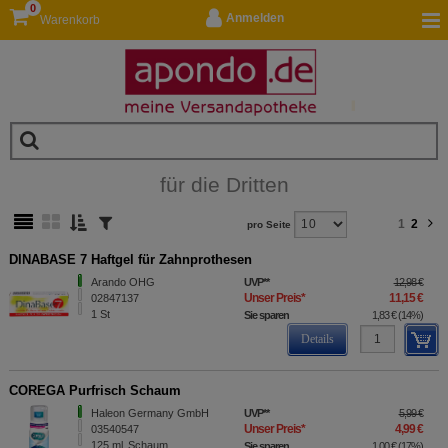
0
Anmelden
Warenkorb
für die Dritten
1
2
pro Seite
DINABASE 7 Haftgel für Zahnprothesen
Arando OHG
UVP
**
12,98 €
Unser Preis
*
11,15 €
02847137
1
St
Sie sparen
1,83 €
(
14%
)
Details
COREGA Purfrisch Schaum
Haleon Germany GmbH
UVP
**
5,99 €
Unser Preis
*
4,99 €
03540547
125
ml
Schaum
Sie sparen
1,00 €
(
17%
)