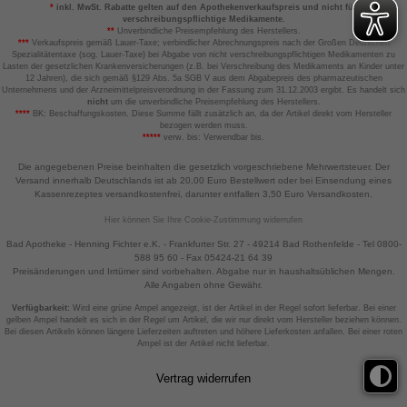
*
inkl. MwSt. Rabatte gelten auf den Apothekenverkaufspreis und nicht für
verschreibungspflichtige Medikamente.
**
Unverbindliche Preisempfehlung des Herstellers.
***
Verkaufspreis gemäß Lauer-Taxe; verbindlicher Abrechnungspreis nach der Großen Deutschen
Spezialitätentaxe (sog. Lauer-Taxe) bei Abgabe von nicht verschreibungspflichtigen Medikamenten zu
Lasten der gesetzlichen Krankenversicherungen (z.B. bei Verschreibung des Medikaments an Kinder unter
12 Jahren), die sich gemäß §129 Abs. 5a SGB V aus dem Abgabepreis des pharmazeutischen
Unternehmens und der Arzneimittelpreisverordnung in der Fassung zum 31.12.2003 ergibt. Es handelt sich
nicht
um die unverbindliche Preisempfehlung des Herstellers.
****
BK: Beschaffungskosten. Diese Summe fällt zusätzlich an, da der Artikel direkt vom Hersteller
bezogen werden muss.
*****
verw. bis: Verwendbar bis.
Die angegebenen Preise beinhalten die gesetzlich vorgeschriebene Mehrwertsteuer. Der
Versand innerhalb Deutschlands ist ab 20,00 Euro Bestellwert oder bei Einsendung eines
Kassenrezeptes versandkostenfrei, darunter entfallen 3,50 Euro Versandkosten.
Hier können Sie Ihre Cookie-Zustimmung widerrufen
Bad Apotheke - Henning Fichter e.K. - Frankfurter Str. 27 - 49214 Bad Rothenfelde - Tel 0800-
588 95 60 - Fax 05424-21 64 39
Preisänderungen und Irrtümer sind vorbehalten. Abgabe nur in haushaltsüblichen Mengen.
Alle Angaben ohne Gewähr.
Verfügbarkeit:
Wird eine grüne Ampel angezeigt, ist der Artikel in der Regel sofort lieferbar. Bei einer
gelben Ampel handelt es sich in der Regel um Artikel, die wir nur direkt vom Hersteller beziehen können.
Bei diesen Artikeln können längere Lieferzeiten auftreten und höhere Lieferkosten anfallen. Bei einer roten
Ampel ist der Artikel nicht lieferbar.
Vertrag widerrufen