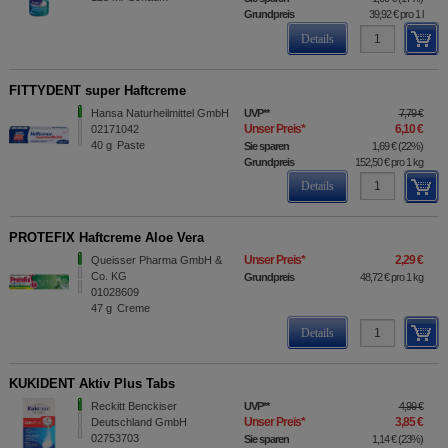
Grundpreis
39,92 €
pro 1 l
Details
FITTYDENT super Haftcreme
Hansa Naturheilmittel GmbH
UVP
**
7,79 €
Unser Preis
*
6,10 €
02171042
40
g
Paste
Sie sparen
1,69 €
(
22%
)
Grundpreis
152,50 €
pro 1 kg
Details
PROTEFIX Haftcreme Aloe Vera
Unser Preis
*
2,29 €
Queisser Pharma GmbH &
Co. KG
Grundpreis
48,72 €
pro 1 kg
01028609
47
g
Creme
Details
KUKIDENT Aktiv Plus Tabs
Reckitt Benckiser
UVP
**
4,99 €
Unser Preis
*
3,85 €
Deutschland GmbH
02753703
Sie sparen
1,14 €
(
23%
)