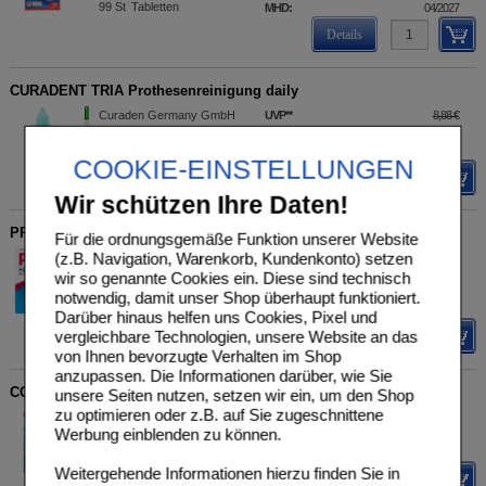
99
St
Tabletten
MHD:
04/2027
Details
CURADENT TRIA Prothesenreinigung daily
Curaden Germany GmbH
UVP
**
8,88 €
Unser Preis
*
8,18 €
07194361
1
St
Sie sparen
0,70 €
(
8%
)
COOKIE-EINSTELLUNGEN
Details
Wir schützen Ihre Daten!
PROTEFIX Haftpolster für Oberkiefer
Für die ordnungsgemäße Funktion unserer Website
(z.B. Navigation, Warenkorb, Kundenkonto) setzen
Queisser Pharma GmbH &
UVP
**
4,45 €
Unser Preis
*
4,15 €
Co. KG
wir so genannte Cookies ein. Diese sind technisch
00841834
Sie sparen
0,30 €
(
7%
)
notwendig, damit unser Shop überhaupt funktioniert.
30
St
Folie
Darüber hinaus helfen uns Cookies, Pixel und
vergleichbare Technologien, unsere Website an das
Details
von Ihnen bevorzugte Verhalten im Shop
anzupassen. Die Informationen darüber, wie Sie
COREGA Tabs 3 Minuten
unsere Seiten nutzen, setzen wir ein, um den Shop
zu optimieren oder z.B. auf Sie zugeschnittene
Haleon Germany GmbH
UVP
**
5,49 €
Werbung einblenden zu können.
Unser Preis
*
5,09 €
00644921
66
St
Tabletten
Sie sparen
0,40 €
(
7%
)
Weitergehende Informationen hierzu finden Sie in
Details