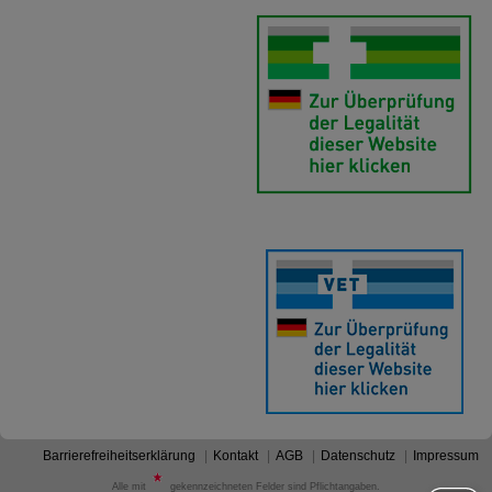
betreiben.
Statistik & Tracking:
Hierüber lassen sich
Informationen über die Art und Weise der Nutzung
unserer Website sammeln, mit deren Hilfe wir unsere
Website weiter für Sie optimieren können, den Inhalt
auf unserer Website aber auch die Werbung auf
Drittseiten möglichst relevant für Sie zu gestalten.
Bitte beachten Sie, dass Daten hierfür teilweise an
Dritte wie z.B. Google oder soziale Medien
übertragen werden.
Barrierefreiheitserklärung
Kontakt
AGB
Datenschutz
Impressum
Alle mit
gekennzeichneten Felder sind Pflichtangaben.