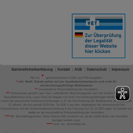
Website weiter für Sie optimieren können, den Inhalt
auf unserer Website aber auch die Werbung auf
Drittseiten möglichst relevant für Sie zu gestalten.
Bitte beachten Sie, dass Daten hierfür teilweise an
Dritte wie z.B. Google oder soziale Medien
übertragen werden.
Barrierefreiheitserklärung
Kontakt
AGB
Datenschutz
Impressum
Alle mit
gekennzeichneten Felder sind Pflichtangaben.
*
inkl. MwSt. Rabatte gelten auf den Apothekenverkaufspreis und nicht für
verschreibungspflichtige Medikamente.
**
Unverbindliche Preisempfehlung des Herstellers.
***
Verkaufspreis gemäß Lauer-Taxe; verbindlicher Abrechnungspreis nach der Großen Deutschen
Spezialitätentaxe (sog. Lauer-Taxe) bei Abgabe von nicht verschreibungspflichtigen Medikamenten zu
Lasten der gesetzlichen Krankenversicherungen (z.B. bei Verschreibung des Medikaments an Kinder unter
12 Jahren), die sich gemäß §129 Abs. 5a SGB V aus dem Abgabepreis des pharmazeutischen
Unternehmens und der Arzneimittelpreisverordnung in der Fassung zum 31.12.2003 ergibt. Es handelt sich
nicht
um die unverbindliche Preisempfehlung des Herstellers.
****
BK: Beschaffungskosten. Diese Summe fällt zusätzlich an, da der Artikel direkt vom Hersteller
bezogen werden muss.
*****
verw. bis: Verwendbar bis.