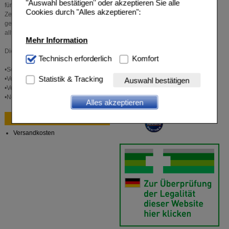
"Auswahl bestätigen" oder akzeptieren Sie alle
für den Organismus, als auch für den Geist ein großes Problem. Da sich die
Cookies durch "Alles akzeptieren":
Zellen nicht ausreichend regenerieren können, wird das Immunsystem
geschwächt. So sind Sie anfälliger für Krankheiten und reagieren im
alltäglichen Leben gereizter.
Mehr Information
Die folgenden Tipps helfen Ihnen, in Zukunft wieder besser zu schlafen:
Technisch Notwendig:
Technisch erforderlich
Hierbei handelt es sich um
Komfort
Cookies, die für die Grundfunktionen unserer
•Schaffen Sie in Ihrem Schlafzimmer eine ruhige Atmosphäre
Website notwendig sind (z.B. Navigation, Warenkorb,
Statistik & Tracking
•Verzehren Sie abends nur leichte Kost
Auswahl bestätigen
Kundenkonto), weshalb auf diese nicht verzichtet
•Verzichten Sie am Abend auf Zigaretten, Koffein und Alkohol
werden kann.
•Nehmen Sie ein heißes Bad, bevor Sie ins Bett gehen
Alles akzeptieren
Komfort:
Diese Cookies werden genutzt um das
Bestellung
Einkaufserlebnis noch ansprechender zu gestalten,
beispielsweise für die Wiedererkennung des
Versandkosten
Besuchers oder unsere Seite an bevorzugte
Verhaltensweisen (z.B. Spracheinstellung)
anzupassen. Komfort-Cookies ermöglichen es uns
auch auf Ihre Bedürfnisse zugeschrittene Inhalte
anzuzeigen und unser Partnerprogramm zu
betreiben.
Statistik & Tracking:
Hierüber lassen sich
Informationen über die Art und Weise der Nutzung
unserer Website sammeln, mit deren Hilfe wir unsere