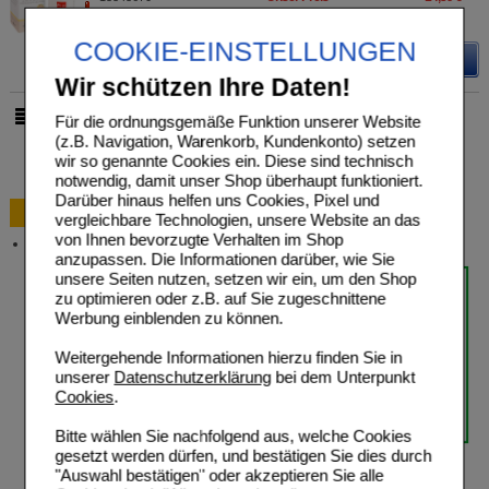
60
g
Pulver
Sie sparen
3,60 €
(
20%
)
Grundpreis
239,83 €
pro 1 kg
COOKIE-EINSTELLUNGEN
Details
Wir schützen Ihre Daten!
Für die ordnungsgemäße Funktion unserer Website
pro Seite
(z.B. Navigation, Warenkorb, Kundenkonto) setzen
wir so genannte Cookies ein. Diese sind technisch
notwendig, damit unser Shop überhaupt funktioniert.
Darüber hinaus helfen uns Cookies, Pixel und
Bestellung
vergleichbare Technologien, unsere Website an das
von Ihnen bevorzugte Verhalten im Shop
Versandkosten
anzupassen. Die Informationen darüber, wie Sie
unsere Seiten nutzen, setzen wir ein, um den Shop
zu optimieren oder z.B. auf Sie zugeschnittene
Werbung einblenden zu können.
Weitergehende Informationen hierzu finden Sie in
unserer
Datenschutzerklärung
bei dem Unterpunkt
Cookies
.
Bitte wählen Sie nachfolgend aus, welche Cookies
gesetzt werden dürfen, und bestätigen Sie dies durch
"Auswahl bestätigen" oder akzeptieren Sie alle