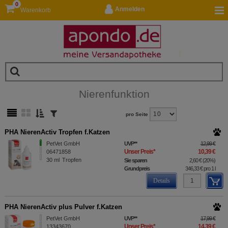
0
Anmelden
Warenkorb
Nierenfunktion
pro Seite
PHA NierenActiv Tropfen f.Katzen
PetVet GmbH
UVP
**
12,99 €
Unser Preis
*
10,39 €
06471858
30
ml
Tropfen
Sie sparen
2,60 €
(
20%
)
Grundpreis
346,33 €
pro 1 l
Details
PHA NierenActiv plus Pulver f.Katzen
PetVet GmbH
UVP
**
17,99 €
Unser Preis
*
14,39 €
13343670