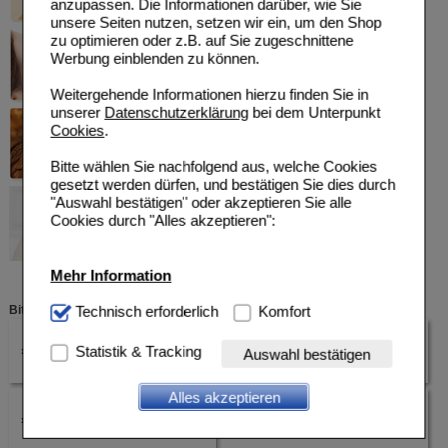
anzupassen. Die Informationen darüber, wie Sie
unsere Seiten nutzen, setzen wir ein, um den Shop
zu optimieren oder z.B. auf Sie zugeschnittene
Werbung einblenden zu können.
Weitergehende Informationen hierzu finden Sie in
unserer
Datenschutzerklärung
bei dem Unterpunkt
Cookies
.
Bitte wählen Sie nachfolgend aus, welche Cookies
gesetzt werden dürfen, und bestätigen Sie dies durch
"Auswahl bestätigen" oder akzeptieren Sie alle
Cookies durch "Alles akzeptieren":
Mehr Information
Technisch Notwendig:
Technisch erforderlich
Hierbei handelt es sich um
Komfort
Bitte klicken Sie auf eine der Unterkategorien.
Cookies, die für die Grundfunktionen unserer
Website notwendig sind (z.B. Navigation, Warenkorb,
Statistik & Tracking
Wechseljahre
Gedächtnis
Auswahl bestätigen
Kundenkonto), weshalb auf diese nicht verzichtet
werden kann.
Alles akzeptieren
Komfort:
Diese Cookies werden genutzt um das
Cholesterin
Immunsystem
Einkaufserlebnis noch ansprechender zu gestalten,