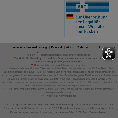
Barrierefreiheitserklärung
Kontakt
AGB
Datenschutz
Impressum
Alle mit
gekennzeichneten Felder sind Pflichtangaben.
*
inkl. MwSt. Rabatte gelten auf den Apothekenverkaufspreis und nicht für
verschreibungspflichtige Medikamente.
**
Unverbindliche Preisempfehlung des Herstellers.
***
Verkaufspreis gemäß Lauer-Taxe; verbindlicher Abrechnungspreis nach der Großen Deutschen
Spezialitätentaxe (sog. Lauer-Taxe) bei Abgabe von nicht verschreibungspflichtigen Medikamenten zu
Lasten der gesetzlichen Krankenversicherungen (z.B. bei Verschreibung des Medikaments an Kinder unter
12 Jahren), die sich gemäß §129 Abs. 5a SGB V aus dem Abgabepreis des pharmazeutischen
Unternehmens und der Arzneimittelpreisverordnung in der Fassung zum 31.12.2003 ergibt. Es handelt sich
nicht
um die unverbindliche Preisempfehlung des Herstellers.
****
BK: Beschaffungskosten. Diese Summe fällt zusätzlich an, da der Artikel direkt vom Hersteller
bezogen werden muss.
*****
verw. bis: Verwendbar bis.
Die angegebenen Preise beinhalten die gesetzlich vorgeschriebene Mehrwertsteuer. Der
Versand innerhalb Deutschlands ist ab 20,00 Euro Bestellwert oder bei Einsendung eines
Kassenrezeptes versandkostenfrei, darunter entfallen 3,50 Euro Versandkosten.