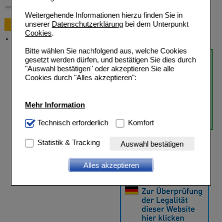
Weitergehende Informationen hierzu finden Sie in
unserer
Datenschutzerklärung
bei dem Unterpunkt
Bestellung
Cookies
.
Versandkosten
Bitte wählen Sie nachfolgend aus, welche Cookies
gesetzt werden dürfen, und bestätigen Sie dies durch
"Auswahl bestätigen" oder akzeptieren Sie alle
Cookies durch "Alles akzeptieren":
Mehr Information
Technisch Notwendig:
Technisch erforderlich
Hierbei handelt es sich um
Komfort
Cookies, die für die Grundfunktionen unserer
Website notwendig sind (z.B. Navigation, Warenkorb,
Statistik & Tracking
Auswahl bestätigen
Kundenkonto), weshalb auf diese nicht verzichtet
werden kann.
Alles akzeptieren
Komfort:
Diese Cookies werden genutzt um das
Einkaufserlebnis noch ansprechender zu gestalten,
beispielsweise für die Wiedererkennung des
Besuchers oder unsere Seite an bevorzugte
Verhaltensweisen (z.B. Spracheinstellung)
anzupassen. Komfort-Cookies ermöglichen es uns