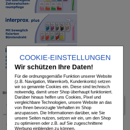
COOKIE-EINSTELLUNGEN
Wir schützen Ihre Daten!
Für die ordnungsgemäße Funktion unserer Website
(z.B. Navigation, Warenkorb, Kundenkonto) setzen
wir so genannte Cookies ein. Diese sind technisch
notwendig, damit unser Shop überhaupt funktioniert.
Bitte klicken Sie auf eine der Unterkategorien.
Darüber hinaus helfen uns Cookies, Pixel und
vergleichbare Technologien, unsere Website an das
interprox plus
interprox regular
von Ihnen bevorzugte Verhalten im Shop
anzupassen. Die Informationen darüber, wie Sie
unsere Seiten nutzen, setzen wir ein, um den Shop
zu optimieren oder z.B. auf Sie zugeschnittene
interprox gel
Werbung einblenden zu können.