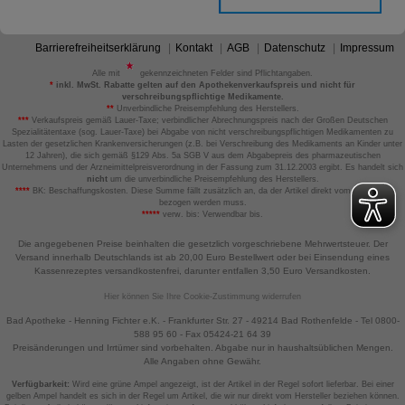
auch auf Ihre Bedürfnisse zugeschrittene Inhalte
anzuzeigen und unser Partnerprogramm zu
betreiben.
Barrierefreiheitserklärung
Kontakt
AGB
Datenschutz
Impressum
Alle mit
gekennzeichneten Felder sind Pflichtangaben.
Statistik & Tracking:
Hierüber lassen sich
*
inkl. MwSt. Rabatte gelten auf den Apothekenverkaufspreis und nicht für
Informationen über die Art und Weise der Nutzung
verschreibungspflichtige Medikamente.
**
Unverbindliche Preisempfehlung des Herstellers.
unserer Website sammeln, mit deren Hilfe wir unsere
***
Verkaufspreis gemäß Lauer-Taxe; verbindlicher Abrechnungspreis nach der Großen Deutschen
Website weiter für Sie optimieren können, den Inhalt
Spezialitätentaxe (sog. Lauer-Taxe) bei Abgabe von nicht verschreibungspflichtigen Medikamenten zu
auf unserer Website aber auch die Werbung auf
Lasten der gesetzlichen Krankenversicherungen (z.B. bei Verschreibung des Medikaments an Kinder unter
12 Jahren), die sich gemäß §129 Abs. 5a SGB V aus dem Abgabepreis des pharmazeutischen
Drittseiten möglichst relevant für Sie zu gestalten.
Unternehmens und der Arzneimittelpreisverordnung in der Fassung zum 31.12.2003 ergibt. Es handelt sich
Bitte beachten Sie, dass Daten hierfür teilweise an
nicht
um die unverbindliche Preisempfehlung des Herstellers.
Dritte wie z.B. Google oder soziale Medien
****
BK: Beschaffungskosten. Diese Summe fällt zusätzlich an, da der Artikel direkt vom Hersteller
bezogen werden muss.
übertragen werden.
*****
verw. bis: Verwendbar bis.
Die angegebenen Preise beinhalten die gesetzlich vorgeschriebene Mehrwertsteuer. Der
Versand innerhalb Deutschlands ist ab 20,00 Euro Bestellwert oder bei Einsendung eines
Kassenrezeptes versandkostenfrei, darunter entfallen 3,50 Euro Versandkosten.
Hier können Sie Ihre Cookie-Zustimmung widerrufen
Bad Apotheke - Henning Fichter e.K. - Frankfurter Str. 27 - 49214 Bad Rothenfelde - Tel 0800-
588 95 60 - Fax 05424-21 64 39
Preisänderungen und Irrtümer sind vorbehalten. Abgabe nur in haushaltsüblichen Mengen.
Alle Angaben ohne Gewähr.
Verfügbarkeit:
Wird eine grüne Ampel angezeigt, ist der Artikel in der Regel sofort lieferbar. Bei einer
gelben Ampel handelt es sich in der Regel um Artikel, die wir nur direkt vom Hersteller beziehen können.