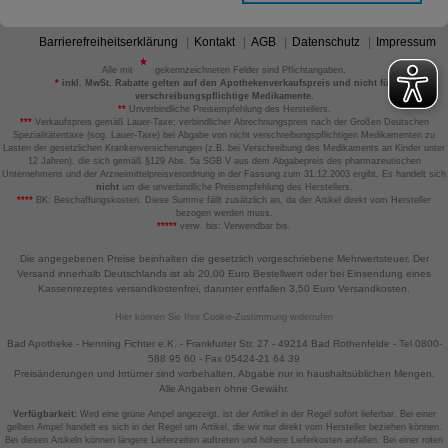
Barrierefreiheitserklärung
Kontakt
AGB
Datenschutz
Impressum
Alle mit
gekennzeichneten Felder sind Pflichtangaben.
*
inkl. MwSt. Rabatte gelten auf den Apothekenverkaufspreis und nicht für
verschreibungspflichtige Medikamente.
**
Unverbindliche Preisempfehlung des Herstellers.
***
Verkaufspreis gemäß Lauer-Taxe; verbindlicher Abrechnungspreis nach der Großen Deutschen
Spezialitätentaxe (sog. Lauer-Taxe) bei Abgabe von nicht verschreibungspflichtigen Medikamenten zu
Lasten der gesetzlichen Krankenversicherungen (z.B. bei Verschreibung des Medikaments an Kinder unter
12 Jahren), die sich gemäß §129 Abs. 5a SGB V aus dem Abgabepreis des pharmazeutischen
Unternehmens und der Arzneimittelpreisverordnung in der Fassung zum 31.12.2003 ergibt. Es handelt sich
nicht
um die unverbindliche Preisempfehlung des Herstellers.
****
BK: Beschaffungskosten. Diese Summe fällt zusätzlich an, da der Artikel direkt vom Hersteller
bezogen werden muss.
*****
verw. bis: Verwendbar bis.
Die angegebenen Preise beinhalten die gesetzlich vorgeschriebene Mehrwertsteuer. Der
Versand innerhalb Deutschlands ist ab 20,00 Euro Bestellwert oder bei Einsendung eines
Kassenrezeptes versandkostenfrei, darunter entfallen 3,50 Euro Versandkosten.
Hier können Sie Ihre Cookie-Zustimmung widerrufen
Bad Apotheke - Henning Fichter e.K. - Frankfurter Str. 27 - 49214 Bad Rothenfelde - Tel 0800-
588 95 60 - Fax 05424-21 64 39
Preisänderungen und Irrtümer sind vorbehalten. Abgabe nur in haushaltsüblichen Mengen.
Alle Angaben ohne Gewähr.
Verfügbarkeit:
Wird eine grüne Ampel angezeigt, ist der Artikel in der Regel sofort lieferbar. Bei einer
gelben Ampel handelt es sich in der Regel um Artikel, die wir nur direkt vom Hersteller beziehen können.
Bei diesen Artikeln können längere Lieferzeiten auftreten und höhere Lieferkosten anfallen. Bei einer roten