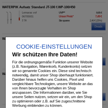
WATERPIK Aufsatz Standard JT-100 f.WP-100/450
Lemaras vof
UVP
**
9,95 €
Unser Preis
*
7,49 €
06705931
2
St
Sie sparen
2,46 €
(
25%
)
Details
WATERPIK Aufsatz Plaque Seeker PS100
Church & Dwight
UVP
**
9,95 €
COOKIE-EINSTELLUNGEN
Unser Preis
*
7,49 €
Deutschland GmbH
06118688
Sie sparen
2,46 €
(
25%
)
Wir schützen Ihre Daten!
2
St
Details
Für die ordnungsgemäße Funktion unserer Website
(z.B. Navigation, Warenkorb, Kundenkonto) setzen
wir so genannte Cookies ein. Diese sind technisch
WATERPIK Aufsatz Classic High-Press Jet Tip Blist.
notwendig, damit unser Shop überhaupt funktioniert.
Darüber hinaus helfen uns Cookies, Pixel und
Church & Dwight
UVP
**
8,95 €
Unser Preis
*
7,16 €
vergleichbare Technologien, unsere Website an das
Deutschland GmbH
15410212
Sie sparen
1,79 €
(
20%
)
von Ihnen bevorzugte Verhalten im Shop
2
St
anzupassen. Die Informationen darüber, wie Sie
unsere Seiten nutzen, setzen wir ein, um den Shop
Details
zu optimieren oder z.B. auf Sie zugeschnittene
Werbung einblenden zu können.