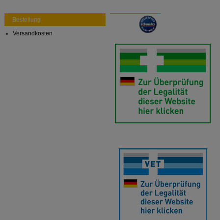
auch auf Ihre Bedürfnisse zugeschrittene Inhalte
anzuzeigen und unser Partnerprogramm zu
Bestellung
betreiben.
Versandkosten
Statistik & Tracking:
Hierüber lassen sich
Informationen über die Art und Weise der Nutzung
unserer Website sammeln, mit deren Hilfe wir unsere
Website weiter für Sie optimieren können, den Inhalt
auf unserer Website aber auch die Werbung auf
Drittseiten möglichst relevant für Sie zu gestalten.
Bitte beachten Sie, dass Daten hierfür teilweise an
Dritte wie z.B. Google oder soziale Medien
übertragen werden.