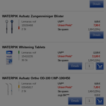
Details
WATERPIK Aufsatz Zungenreiniger Blister
Lemaras vof
UVP
**
9,95 €
Unser Preis
*
7,96 €
15530488
2
St
Sie sparen
1,99 €
(
20%
)
Details
WATERPIK Whitening Tablets
Lemaras vof
UVP
**
12,95 €
Unser Preis
*
11,66 €
15410235
30
St
Sie sparen
1,29 €
(
10%
)
Details
WATERPIK Aufsatz Ortho OD-100 f.WP-100/450
Lemaras vof
UVP
**
9,95 €
Unser Preis
*
7,49 €
03545817
2
St
Sie sparen
2,46 €
(
25%
)
zzgl. BK
****
8,00 €
Details