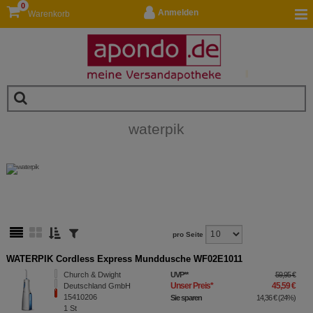
0
Anmelden
Warenkorb
waterpik
pro Seite
WATERPIK Cordless Express Munddusche WF02E1011
Church & Dwight
UVP
**
59,95 €
Unser Preis
*
45,59 €
Deutschland GmbH
15410206
Sie sparen
14,36 €
(
24%
)
1
St