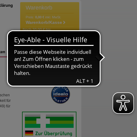
klärung
Warenkorb
Preis:
0,00 €
inkl. MwSt.
Warenkorb/Kasse
Noch 20,00 € bis
versandkostenfrei!
Der Warenkorb ist leer
ken
Bestellung
Versandkosten
nschen
eit für
9) für