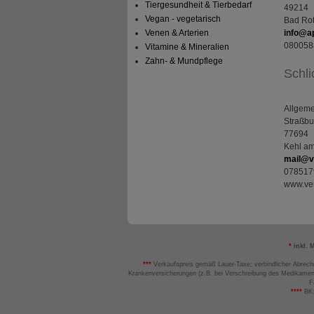
teilweise an Dritte wi
Tiergesundheit & Tierbedarf
49214
Vegan - vegetarisch
Bad Rot
Venen & Arterien
info@a
080058
Vitamine & Mineralien
Zahn- & Mundpflege
Schli
Allgeme
Straßbu
77694
Kehl a
mail@ve
078517
www.ver
*
inkl. 
***
Verkaufspreis gemäß Lauer-Taxe; verbindlicher Abrech
Krankenversicherungen (z.B. bei Verschreibung des Medikamen
F
****
BK: