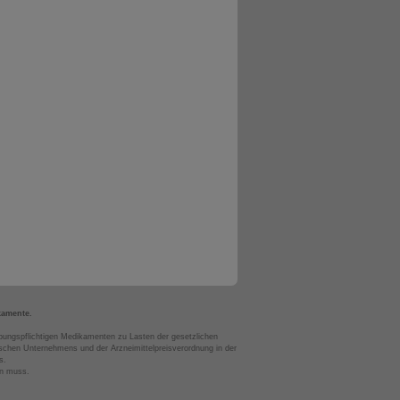
kamente.
bungspflichtigen Medikamenten zu Lasten der gesetzlichen
chen Unternehmens und der Arzneimittelpreisverordnung in der
s.
en muss.