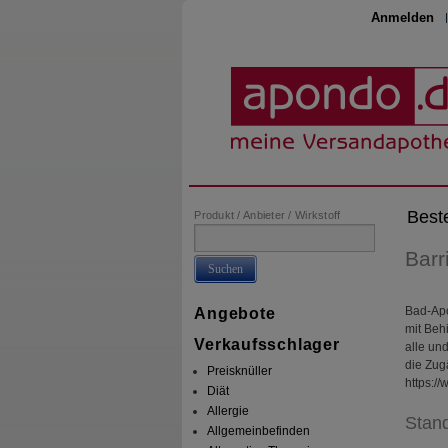
Anmelden
Best
Produkt / Anbieter / Wirkstoff
Barr
Suchen
Bad-Apot
Angebote
mit Beh
Verkaufsschlager
alle un
die Zugä
Preisknüller
https:/
Diät
Allergie
Stand
Allgemeinbefinden