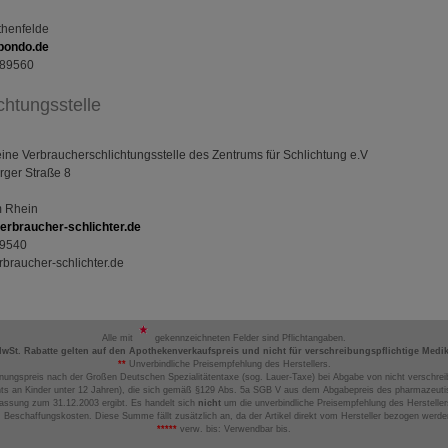
e z.B. Google oder soziale Medien übertragen werden.
henfelde
pondo.de
89560
chtungsstelle
ine Verbraucherschlichtungsstelle des Zentrums für Schlichtung e.V
rger Straße 8
m Rhein
rbraucher-schlichter.de
9540
braucher-schlichter.de
Alle mit
gekennzeichneten Felder sind Pflichtangaben.
MwSt. Rabatte gelten auf den Apothekenverkaufspreis und nicht für verschreibungspflichtige Medi
**
Unverbindliche Preisempfehlung des Herstellers.
nungspreis nach der Großen Deutschen Spezialitätentaxe (sog. Lauer-Taxe) bei Abgabe von nicht verschrei
ts an Kinder unter 12 Jahren), die sich gemäß §129 Abs. 5a SGB V aus dem Abgabepreis des pharmazeutis
assung zum 31.12.2003 ergibt. Es handelt sich
nicht
um die unverbindliche Preisempfehlung des Hersteller
 Beschaffungskosten. Diese Summe fällt zusätzlich an, da der Artikel direkt vom Hersteller bezogen werd
*****
verw. bis: Verwendbar bis.