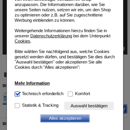
anzupassen. Die Informationen darüber, wie Sie
unsere Seiten nutzen, setzen wir ein, um den Shop
zu optimieren oder z.B. auf Sie zugeschnittene
Werbung einblenden zu können.
Weitergehende Informationen hierzu finden Sie in
unserer
Datenschutzerklärung
bei dem Unterpunkt
Cookies
.
Bitte wählen Sie nachfolgend aus, welche Cookies
gesetzt werden dürfen, und bestätigen Sie dies durch
"Auswahl bestätigen" oder akzeptieren Sie alle
Cookies durch "Alles akzeptieren":
pro Seite
Mehr Information
BIOLECTRA Magnesium 300 mg Liquid
HERMES Arzneimittel GmbH
UVP
**
28,15 €
Technisch Notwendig:
Technisch erforderlich
Hierbei handelt es sich um
Komfort
Unser Preis
*
21,45 €
13986586
Cookies, die für die Grundfunktionen unserer
28
St
Liquidum
Sie sparen
6,70 €
(
24%
)
Website notwendig sind (z.B. Navigation, Warenkorb,
Statistik & Tracking
Auswahl bestätigen
Kundenkonto), weshalb auf diese nicht verzichtet
Details
werden kann.
Alles akzeptieren
BIOLECTRA Magnesium 300 mg Liquid
Komfort:
Diese Cookies werden genutzt um das