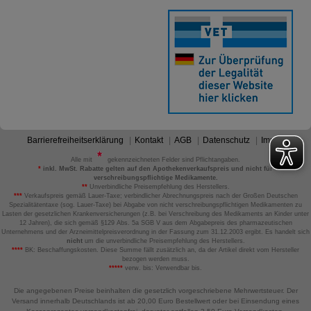
Barrierefreiheitserklärung
Kontakt
AGB
Datenschutz
Impressum
Alle mit
gekennzeichneten Felder sind Pflichtangaben.
*
inkl. MwSt. Rabatte gelten auf den Apothekenverkaufspreis und nicht für
verschreibungspflichtige Medikamente.
**
Unverbindliche Preisempfehlung des Herstellers.
***
Verkaufspreis gemäß Lauer-Taxe; verbindlicher Abrechnungspreis nach der Großen Deutschen
Spezialitätentaxe (sog. Lauer-Taxe) bei Abgabe von nicht verschreibungspflichtigen Medikamenten zu
Lasten der gesetzlichen Krankenversicherungen (z.B. bei Verschreibung des Medikaments an Kinder unter
12 Jahren), die sich gemäß §129 Abs. 5a SGB V aus dem Abgabepreis des pharmazeutischen
Unternehmens und der Arzneimittelpreisverordnung in der Fassung zum 31.12.2003 ergibt. Es handelt sich
nicht
um die unverbindliche Preisempfehlung des Herstellers.
****
BK: Beschaffungskosten. Diese Summe fällt zusätzlich an, da der Artikel direkt vom Hersteller
bezogen werden muss.
*****
verw. bis: Verwendbar bis.
Die angegebenen Preise beinhalten die gesetzlich vorgeschriebene Mehrwertsteuer. Der
Versand innerhalb Deutschlands ist ab 20,00 Euro Bestellwert oder bei Einsendung eines