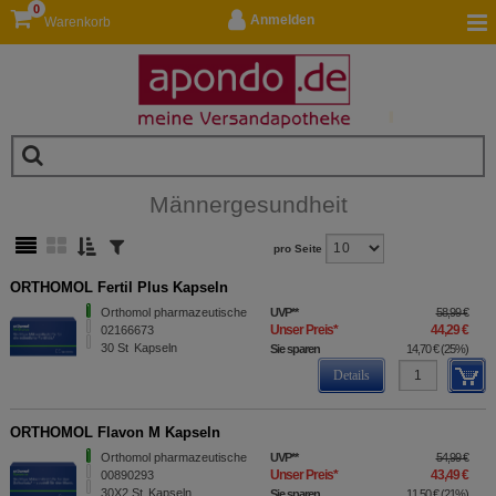
0
Anmelden
Warenkorb
Männergesundheit
pro Seite
ORTHOMOL Fertil Plus Kapseln
Orthomol pharmazeutische
UVP
**
58,99 €
Unser Preis
*
44,29 €
02166673
30
St
Kapseln
Sie sparen
14,70 €
(
25%
)
Details
ORTHOMOL Flavon M Kapseln
Orthomol pharmazeutische
UVP
**
54,99 €
Unser Preis
*
43,49 €
00890293
30X2
St
Kapseln
Sie sparen
11,50 €
(
21%
)