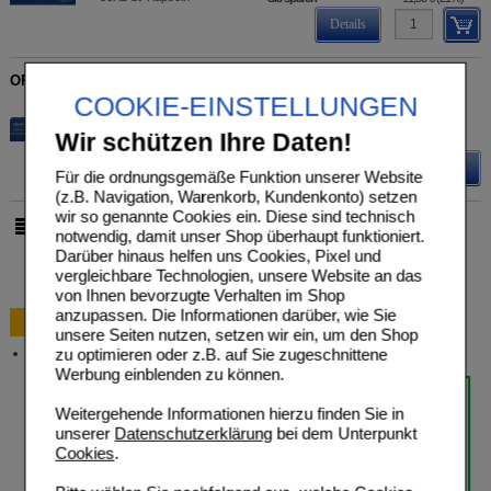
Details
ORTHOMOL Fertil Plus Kapseln
COOKIE-EINSTELLUNGEN
Orthomol pharmazeutische
UVP
**
152,99 €
Unser Preis
*
108,35 €
02166756
Wir schützen Ihre Daten!
90
St
Kapseln
Sie sparen
44,64 €
(
29%
)
Details
Für die ordnungsgemäße Funktion unserer Website
(z.B. Navigation, Warenkorb, Kundenkonto) setzen
wir so genannte Cookies ein. Diese sind technisch
pro Seite
notwendig, damit unser Shop überhaupt funktioniert.
Darüber hinaus helfen uns Cookies, Pixel und
vergleichbare Technologien, unsere Website an das
von Ihnen bevorzugte Verhalten im Shop
anzupassen. Die Informationen darüber, wie Sie
Bestellung
unsere Seiten nutzen, setzen wir ein, um den Shop
zu optimieren oder z.B. auf Sie zugeschnittene
Versandkosten
Werbung einblenden zu können.
Weitergehende Informationen hierzu finden Sie in
unserer
Datenschutzerklärung
bei dem Unterpunkt
Cookies
.