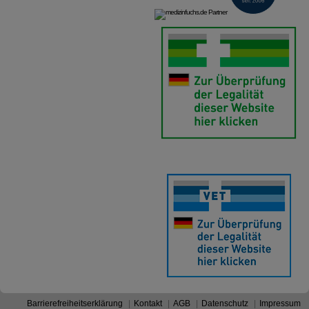
anzuzeigen und unser Partnerprogramm zu
betreiben.
Statistik & Tracking:
Hierüber lassen sich
Informationen über die Art und Weise der Nutzung
unserer Website sammeln, mit deren Hilfe wir unsere
Website weiter für Sie optimieren können, den Inhalt
auf unserer Website aber auch die Werbung auf
Drittseiten möglichst relevant für Sie zu gestalten.
Bitte beachten Sie, dass Daten hierfür teilweise an
Dritte wie z.B. Google oder soziale Medien
übertragen werden.
Barrierefreiheitserklärung
Kontakt
AGB
Datenschutz
Impressum