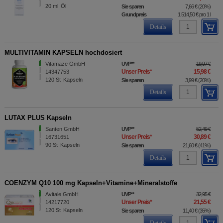
20
ml
Öl
Sie sparen
7,66 €
(
20%
)
Grundpreis
1.514,50 €
pro 1 l
Details
MULTIVITAMIN KAPSELN hochdosiert
Vitamaze GmbH
UVP
**
19,97 €
Unser Preis
*
15,98 €
14347753
120
St
Kapseln
Sie sparen
3,99 €
(
20%
)
Details
LUTAX PLUS Kapseln
Santen GmbH
UVP
**
52,49 €
Unser Preis
*
30,89 €
16731651
90
St
Kapseln
Sie sparen
21,60 €
(
41%
)
Details
COENZYM Q10 100 mg Kapseln+Vitamine+Mineralstoffe
Avitale GmbH
UVP
**
32,95 €
Unser Preis
*
21,55 €
14217720
120
St
Kapseln
Sie sparen
11,40 €
(
35%
)
Details