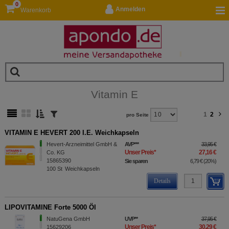
0
Anmelden
Warenkorb
Vitamin E
1
2
pro Seite
VITAMIN E HEVERT 200 I.E. Weichkapseln
Hevert-Arzneimittel GmbH &
AVP
***
33,95 €
Unser Preis
*
27,16 €
Co. KG
15865390
Sie sparen
6,79 €
(
20%
)
100
St
Weichkapseln
Details
LIPOVITAMINE Forte 5000 Öl
NatuGena GmbH
UVP
**
37,95 €
Unser Preis
*
30,29 €
15629206