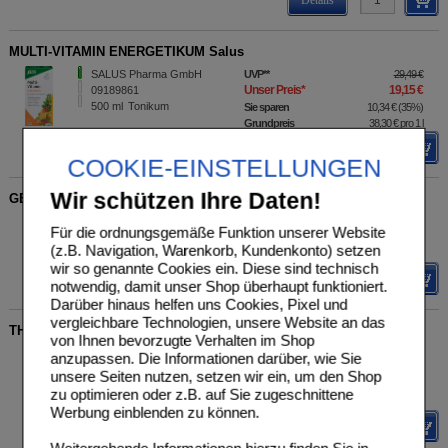
MULTI-VITAMIN ENERGETIKUM Salus
SALUS Pharma GmbH
UVP
**
29,49 €
Unser Preis
*
19,15 €
09189861
500
ml
Tonikum
Sie sparen
10,34 €
(
35%
)
Grundpreis
38,30 €
pro 1 l
Details
COOKIE-EINSTELLUNGEN
Wir schützen Ihre Daten!
GERSTENGRAS HORDEUM vulgare Kapseln
Dr. Koll Biopharm GmbH
UVP
**
20,15 €
Für die ordnungsgemäße Funktion unserer Website
Unser Preis
*
13,15 €
12521520
(z.B. Navigation, Warenkorb, Kundenkonto) setzen
120
St
Kapseln
Sie sparen
7,00 €
(
35%
)
wir so genannte Cookies ein. Diese sind technisch
Details
notwendig, damit unser Shop überhaupt funktioniert.
Darüber hinaus helfen uns Cookies, Pixel und
vergleichbare Technologien, unsere Website an das
THIOCYN Haarkapseln
von Ihnen bevorzugte Verhalten im Shop
Thiocyn GmbH
UVP
**
34,99 €
anzupassen. Die Informationen darüber, wie Sie
Unser Preis
*
24,09 €
17933109
unsere Seiten nutzen, setzen wir ein, um den Shop
60
St
Kapseln
Sie sparen
10,90 €
(
31%
)
zu optimieren oder z.B. auf Sie zugeschnittene
MHD:
04/2027
Werbung einblenden zu können.
Details