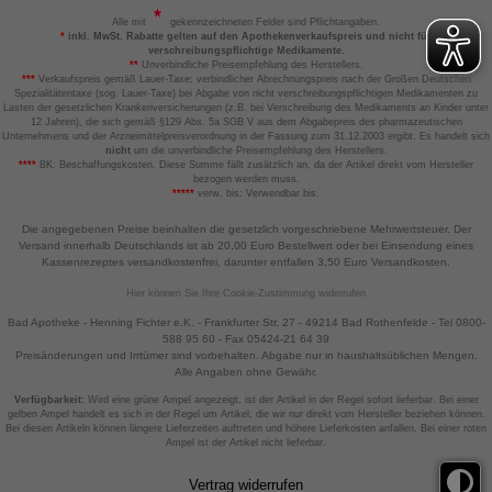
Alle mit
gekennzeichneten Felder sind Pflichtangaben.
*
inkl. MwSt. Rabatte gelten auf den Apothekenverkaufspreis und nicht für
verschreibungspflichtige Medikamente.
**
Unverbindliche Preisempfehlung des Herstellers.
***
Verkaufspreis gemäß Lauer-Taxe; verbindlicher Abrechnungspreis nach der Großen Deutschen
Spezialitätentaxe (sog. Lauer-Taxe) bei Abgabe von nicht verschreibungspflichtigen Medikamenten zu
Lasten der gesetzlichen Krankenversicherungen (z.B. bei Verschreibung des Medikaments an Kinder unter
12 Jahren), die sich gemäß §129 Abs. 5a SGB V aus dem Abgabepreis des pharmazeutischen
Unternehmens und der Arzneimittelpreisverordnung in der Fassung zum 31.12.2003 ergibt. Es handelt sich
nicht
um die unverbindliche Preisempfehlung des Herstellers.
****
BK: Beschaffungskosten. Diese Summe fällt zusätzlich an, da der Artikel direkt vom Hersteller
bezogen werden muss.
*****
verw. bis: Verwendbar bis.
Die angegebenen Preise beinhalten die gesetzlich vorgeschriebene Mehrwertsteuer. Der
Versand innerhalb Deutschlands ist ab 20,00 Euro Bestellwert oder bei Einsendung eines
Kassenrezeptes versandkostenfrei, darunter entfallen 3,50 Euro Versandkosten.
Hier können Sie Ihre Cookie-Zustimmung widerrufen
Bad Apotheke - Henning Fichter e.K. - Frankfurter Str. 27 - 49214 Bad Rothenfelde - Tel 0800-
588 95 60 - Fax 05424-21 64 39
Preisänderungen und Irrtümer sind vorbehalten. Abgabe nur in haushaltsüblichen Mengen.
Alle Angaben ohne Gewähr.
Verfügbarkeit:
Wird eine grüne Ampel angezeigt, ist der Artikel in der Regel sofort lieferbar. Bei einer
gelben Ampel handelt es sich in der Regel um Artikel, die wir nur direkt vom Hersteller beziehen können.
Bei diesen Artikeln können längere Lieferzeiten auftreten und höhere Lieferkosten anfallen. Bei einer roten
Ampel ist der Artikel nicht lieferbar.
Vertrag widerrufen