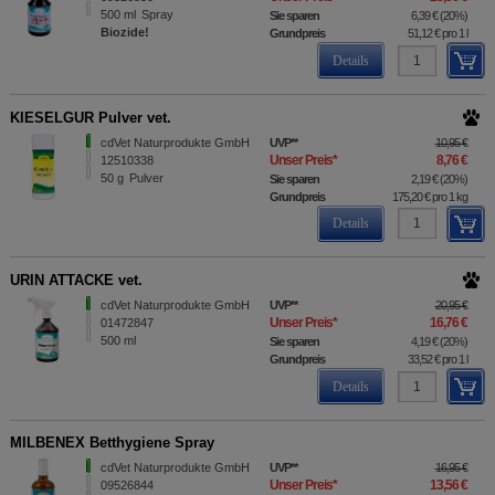
500
ml
Spray
Sie sparen
6,39 €
(
20%
)
Biozide!
Grundpreis
51,12 €
pro 1 l
Details
KIESELGUR Pulver vet.
cdVet Naturprodukte GmbH
UVP
**
10,95 €
Unser Preis
*
8,76 €
12510338
50
g
Pulver
Sie sparen
2,19 €
(
20%
)
Grundpreis
175,20 €
pro 1 kg
Details
URIN ATTACKE vet.
cdVet Naturprodukte GmbH
UVP
**
20,95 €
Unser Preis
*
16,76 €
01472847
500
ml
Sie sparen
4,19 €
(
20%
)
Grundpreis
33,52 €
pro 1 l
Details
MILBENEX Betthygiene Spray
cdVet Naturprodukte GmbH
UVP
**
16,95 €
Unser Preis
*
13,56 €
09526844