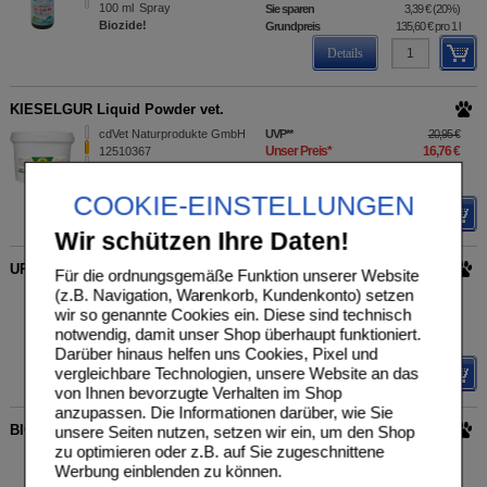
100
ml
Spray
Sie sparen
3,39 €
(
20%
)
Biozide!
Grundpreis
135,60 €
pro 1 l
Details
KIESELGUR Liquid Powder vet.
cdVet Naturprodukte GmbH
UVP
**
20,95 €
Unser Preis
*
16,76 €
12510367
2
kg
Pulver
Sie sparen
4,19 €
(
20%
)
Grundpreis
8,38 €
pro 1 kg
COOKIE-EINSTELLUNGEN
Details
Wir schützen Ihre Daten!
URIN ATTACKE vet.
Für die ordnungsgemäße Funktion unserer Website
(z.B. Navigation, Warenkorb, Kundenkonto) setzen
cdVet Naturprodukte GmbH
UVP
**
10,95 €
Unser Preis
*
8,76 €
01472830
wir so genannte Cookies ein. Diese sind technisch
100
ml
Sie sparen
2,19 €
(
20%
)
notwendig, damit unser Shop überhaupt funktioniert.
Grundpreis
87,60 €
pro 1 l
Darüber hinaus helfen uns Cookies, Pixel und
vergleichbare Technologien, unsere Website an das
Details
von Ihnen bevorzugte Verhalten im Shop
anzupassen. Die Informationen darüber, wie Sie
BIOCLEAN Intensivkonzentrat vet.
unsere Seiten nutzen, setzen wir ein, um den Shop
zu optimieren oder z.B. auf Sie zugeschnittene
cdVet Naturprodukte GmbH
UVP
**
18,95 €
Werbung einblenden zu können.
Unser Preis
*
15,16 €
06463528