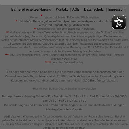
Barrierefreiheitserklärung
Kontakt
AGB
Datenschutz
Impressum
Alle mit
gekennzeichneten Felder sind Pflichtangaben.
*
inkl. MwSt. Rabatte gelten auf den Apothekenverkaufspreis und nicht für
verschreibungspflichtige Medikamente.
**
Unverbindliche Preisempfehlung des Herstellers.
***
Verkaufspreis gemäß Lauer-Taxe; verbindlicher Abrechnungspreis nach der Großen Deutschen
Spezialitätentaxe (sog. Lauer-Taxe) bei Abgabe von nicht verschreibungspflichtigen Medikamenten zu
Lasten der gesetzlichen Krankenversicherungen (z.B. bei Verschreibung des Medikaments an Kinder unter
12 Jahren), die sich gemäß §129 Abs. 5a SGB V aus dem Abgabepreis des pharmazeutischen
Unternehmens und der Arzneimittelpreisverordnung in der Fassung zum 31.12.2003 ergibt. Es handelt sich
nicht
um die unverbindliche Preisempfehlung des Herstellers.
****
BK: Beschaffungskosten. Diese Summe fällt zusätzlich an, da der Artikel direkt vom Hersteller
bezogen werden muss.
*****
verw. bis: Verwendbar bis.
Die angegebenen Preise beinhalten die gesetzlich vorgeschriebene Mehrwertsteuer. Der
Versand innerhalb Deutschlands ist ab 20,00 Euro Bestellwert oder bei Einsendung eines
Kassenrezeptes versandkostenfrei, darunter entfallen 3,50 Euro Versandkosten.
Hier können Sie Ihre Cookie-Zustimmung widerrufen
Bad Apotheke - Henning Fichter e.K. - Frankfurter Str. 27 - 49214 Bad Rothenfelde - Tel 0800-
588 95 60 - Fax 05424-21 64 39
Preisänderungen und Irrtümer sind vorbehalten. Abgabe nur in haushaltsüblichen Mengen.
Alle Angaben ohne Gewähr.
Verfügbarkeit:
Wird eine grüne Ampel angezeigt, ist der Artikel in der Regel sofort lieferbar. Bei einer
gelben Ampel handelt es sich in der Regel um Artikel, die wir nur direkt vom Hersteller beziehen können.
Bei diesen Artikeln können längere Lieferzeiten auftreten und höhere Lieferkosten anfallen. Bei einer roten
Ampel ist der Artikel nicht lieferbar.