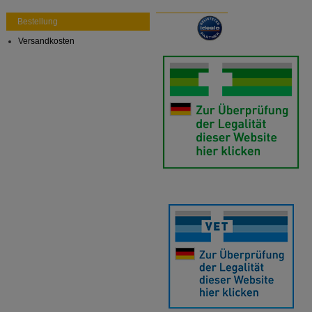
auch auf Ihre Bedürfnisse zugeschrittene Inhalte
anzuzeigen und unser Partnerprogramm zu
Bestellung
betreiben.
Versandkosten
Statistik & Tracking:
Hierüber lassen sich
Informationen über die Art und Weise der Nutzung
unserer Website sammeln, mit deren Hilfe wir unsere
Website weiter für Sie optimieren können, den Inhalt
auf unserer Website aber auch die Werbung auf
Drittseiten möglichst relevant für Sie zu gestalten.
Bitte beachten Sie, dass Daten hierfür teilweise an
Dritte wie z.B. Google oder soziale Medien
übertragen werden.