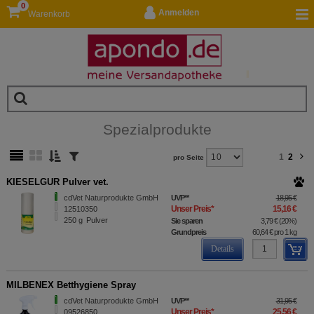
0
Anmelden
Warenkorb
Spezialprodukte
1
2
pro Seite
KIESELGUR Pulver vet.
cdVet Naturprodukte GmbH
UVP
**
18,95 €
Unser Preis
*
15,16 €
12510350
250
g
Pulver
Sie sparen
3,79 €
(
20%
)
Grundpreis
60,64 €
pro 1 kg
Details
MILBENEX Betthygiene Spray
cdVet Naturprodukte GmbH
UVP
**
31,95 €
Unser Preis
*
25,56 €
09526850