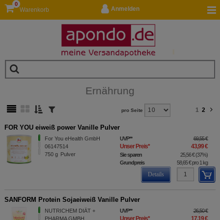
0
Anmelden
Warenkorb
Ernährung
1
2
pro Seite
FOR YOU eiweiß power Vanille Pulver
For You eHealth GmbH
UVP
**
69,55 €
Unser Preis
*
43,99 €
06147514
750
g
Pulver
Sie sparen
25,56 €
(
37%
)
Grundpreis
58,65 €
pro 1 kg
Details
SANFORM Protein Sojaeiweiß Vanille Pulver
NUTRICHEM DIÄT +
UVP
**
26,50 €
Unser Preis
*
17,19 €
PHARMA GMBH