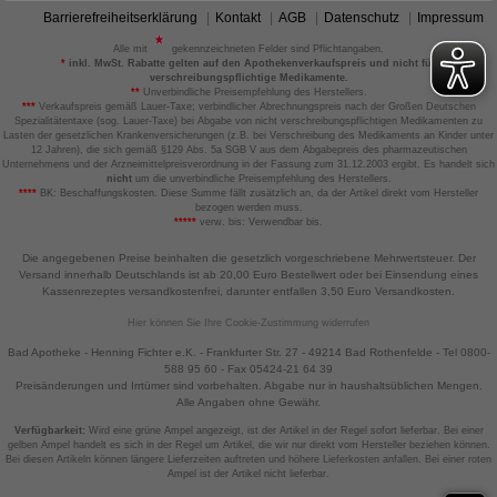
Barrierefreiheitserklärung
Kontakt
AGB
Datenschutz
Impressum
Alle mit
gekennzeichneten Felder sind Pflichtangaben.
*
inkl. MwSt. Rabatte gelten auf den Apothekenverkaufspreis und nicht für
verschreibungspflichtige Medikamente.
**
Unverbindliche Preisempfehlung des Herstellers.
***
Verkaufspreis gemäß Lauer-Taxe; verbindlicher Abrechnungspreis nach der Großen Deutschen
Spezialitätentaxe (sog. Lauer-Taxe) bei Abgabe von nicht verschreibungspflichtigen Medikamenten zu
Lasten der gesetzlichen Krankenversicherungen (z.B. bei Verschreibung des Medikaments an Kinder unter
12 Jahren), die sich gemäß §129 Abs. 5a SGB V aus dem Abgabepreis des pharmazeutischen
Unternehmens und der Arzneimittelpreisverordnung in der Fassung zum 31.12.2003 ergibt. Es handelt sich
nicht
um die unverbindliche Preisempfehlung des Herstellers.
****
BK: Beschaffungskosten. Diese Summe fällt zusätzlich an, da der Artikel direkt vom Hersteller
bezogen werden muss.
*****
verw. bis: Verwendbar bis.
Die angegebenen Preise beinhalten die gesetzlich vorgeschriebene Mehrwertsteuer. Der
Versand innerhalb Deutschlands ist ab 20,00 Euro Bestellwert oder bei Einsendung eines
Kassenrezeptes versandkostenfrei, darunter entfallen 3,50 Euro Versandkosten.
Hier können Sie Ihre Cookie-Zustimmung widerrufen
Bad Apotheke - Henning Fichter e.K. - Frankfurter Str. 27 - 49214 Bad Rothenfelde - Tel 0800-
588 95 60 - Fax 05424-21 64 39
Preisänderungen und Irrtümer sind vorbehalten. Abgabe nur in haushaltsüblichen Mengen.
Alle Angaben ohne Gewähr.
Verfügbarkeit:
Wird eine grüne Ampel angezeigt, ist der Artikel in der Regel sofort lieferbar. Bei einer
gelben Ampel handelt es sich in der Regel um Artikel, die wir nur direkt vom Hersteller beziehen können.
Bei diesen Artikeln können längere Lieferzeiten auftreten und höhere Lieferkosten anfallen. Bei einer roten
Ampel ist der Artikel nicht lieferbar.