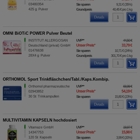
03480354
Sie sparen
9,31 €
(
35%
)
425
g
Pulver
Grundpreis
40,45 €
pro 1 kg
Details
OMNI BiOTiC POWER Pulver Beutel
INSTITUT ALLERGOSAN
UVP
**
44,50 €
Unser Preis
*
33,79 €
Deutschland (privat) GmbH
01476638
Sie sparen
10,71 €
(
24%
)
28X4
g
Pulver
Grundpreis
301,70 €
pro 1 kg
Details
ORTHOMOL Sport Trinkfläschchen/Tabl./Kaps.Kombip.
Orthomol pharmazeutische
UVP
**
69,99 €
Unser Preis
*
54,19 €
02943852
30
St
Trinkampullen
Sie sparen
15,80 €
(
23%
)
Details
MULTIVITAMIN KAPSELN hochdosiert
Vitamaze GmbH
UVP
**
19,97 €
Unser Preis
*
15,98 €
14347753
120
St
Kapseln
Sie sparen
3,99 €
(
20%
)