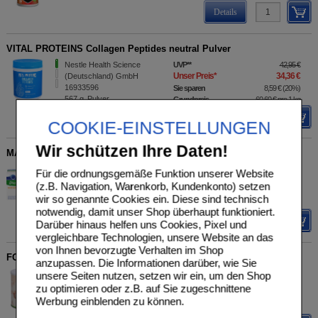
Details
VITAL PROTEINS Collagen Peptides neutral Pulver
Nestle Health Science
UVP
**
42,95 €
Unser Preis
*
34,36 €
(Deutschland) GmbH
16933596
Sie sparen
8,59 €
(
20%
)
567
g
Pulver
Grundpreis
60,60 €
pro 1 kg
Details
COOKIE-EINSTELLUNGEN
Wir schützen Ihre Daten!
MAGNESIUM DIASPORAL 400 Extra direkt Granulat
Protina Pharmazeutische
UVP
**
24,80 €
Für die ordnungsgemäße Funktion unserer Website
Unser Preis
*
18,65 €
GmbH
(z.B. Navigation, Warenkorb, Kundenkonto) setzen
08402436
Sie sparen
6,15 €
(
25%
)
wir so genannte Cookies ein. Diese sind technisch
50
St
Granulat
notwendig, damit unser Shop überhaupt funktioniert.
Details
Darüber hinaus helfen uns Cookies, Pixel und
vergleichbare Technologien, unsere Website an das
von Ihnen bevorzugte Verhalten im Shop
FOR YOU eiweiß power Schoko Pulver
anzupassen. Die Informationen darüber, wie Sie
For You eHealth GmbH
UVP
**
69,55 €
unsere Seiten nutzen, setzen wir ein, um den Shop
Unser Preis
*
49,35 €
06944920
zu optimieren oder z.B. auf Sie zugeschnittene
750
g
Pulver
Sie sparen
20,20 €
(
29%
)
Werbung einblenden zu können.
Grundpreis
65,80 €
pro 1 kg