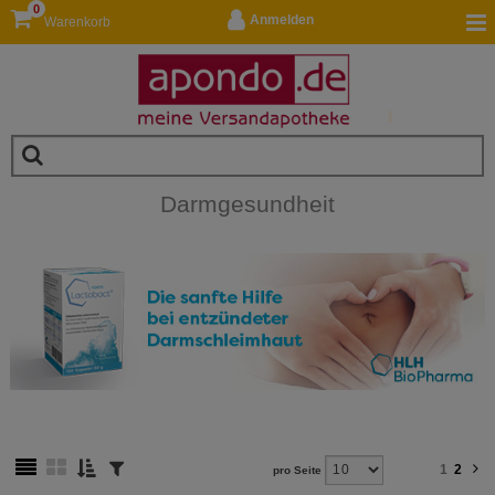
0
Anmelden
Warenkorb
Darmgesundheit
1
2
pro Seite