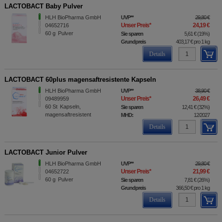
LACTOBACT Baby Pulver
HLH BioPharma GmbH
UVP
**
29,80 €
Unser Preis
*
24,19 €
04652716
60
g
Pulver
Sie sparen
5,61 €
(
19%
)
Grundpreis
403,17 €
pro 1 kg
Details
LACTOBACT 60plus magensaftresistente Kapseln
HLH BioPharma GmbH
UVP
**
38,90 €
Unser Preis
*
26,49 €
09489959
60
St
Kapseln,
Sie sparen
12,41 €
(
32%
)
magensaftresistent
MHD:
12/2027
Details
LACTOBACT Junior Pulver
HLH BioPharma GmbH
UVP
**
29,80 €
Unser Preis
*
21,99 €
04652722
60
g
Pulver
Sie sparen
7,81 €
(
26%
)
Grundpreis
366,50 €
pro 1 kg
Details