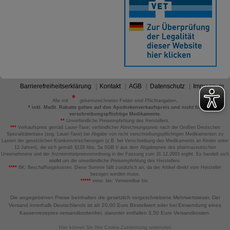
Barrierefreiheitserklärung
Kontakt
AGB
Datenschutz
Impressum
Alle mit
gekennzeichneten Felder sind Pflichtangaben.
*
inkl. MwSt. Rabatte gelten auf den Apothekenverkaufspreis und nicht für
verschreibungspflichtige Medikamente.
**
Unverbindliche Preisempfehlung des Herstellers.
***
Verkaufspreis gemäß Lauer-Taxe; verbindlicher Abrechnungspreis nach der Großen Deutschen
Spezialitätentaxe (sog. Lauer-Taxe) bei Abgabe von nicht verschreibungspflichtigen Medikamenten zu
Lasten der gesetzlichen Krankenversicherungen (z.B. bei Verschreibung des Medikaments an Kinder unter
12 Jahren), die sich gemäß §129 Abs. 5a SGB V aus dem Abgabepreis des pharmazeutischen
Unternehmens und der Arzneimittelpreisverordnung in der Fassung zum 31.12.2003 ergibt. Es handelt sich
nicht
um die unverbindliche Preisempfehlung des Herstellers.
****
BK: Beschaffungskosten. Diese Summe fällt zusätzlich an, da der Artikel direkt vom Hersteller
bezogen werden muss.
*****
verw. bis: Verwendbar bis.
Die angegebenen Preise beinhalten die gesetzlich vorgeschriebene Mehrwertsteuer. Der
Versand innerhalb Deutschlands ist ab 20,00 Euro Bestellwert oder bei Einsendung eines
Kassenrezeptes versandkostenfrei, darunter entfallen 3,50 Euro Versandkosten.
Hier können Sie Ihre Cookie-Zustimmung widerrufen