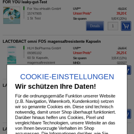
FOR YOU leaky-gut-Test
For You eHealth GmbH
UVP
**
49,00 €
Unser Preis
*
39,20 €
15747905
1
St
Test
Sie sparen
9,80 €
(
20%
)
Details
LACTOBACT omni FOS magensaftresistente Kapseln
HLH BioPharma GmbH
UVP
**
29,80 €
Unser Preis
*
26,25 €
09385102
60
St
Kapseln,
Sie sparen
3,55 €
(
12%
)
magensaftresistent
MHD:
02/2027
Details
COOKIE-EINSTELLUNGEN
Wir schützen Ihre Daten!
LACTOBACT omni FOS magensaftresistente Kapseln
HLH BioPharma GmbH
UVP
**
99,80 €
Für die ordnungsgemäße Funktion unserer Website
Unser Preis
*
76,99 €
09668780
(z.B. Navigation, Warenkorb, Kundenkonto) setzen
300
St
Kapseln,
Sie sparen
22,81 €
(
23%
)
wir so genannte Cookies ein. Diese sind technisch
magensaftresistent
notwendig, damit unser Shop überhaupt funktioniert.
Details
Darüber hinaus helfen uns Cookies, Pixel und
vergleichbare Technologien, unsere Website an das
von Ihnen bevorzugte Verhalten im Shop
LACTOBACT Junior 7-Tage Beutel
anzupassen. Die Informationen darüber, wie Sie