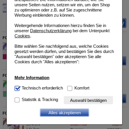
HLH BioPharma GmbH
UVP
**
13,90 €
unsere Seiten nutzen, setzen wir ein, um den Shop
Unser Preis
*
11,12 €
09332790
zu optimieren oder z.B. auf Sie zugeschnittene
7X2
g
Beutel
Sie sparen
2,78 €
(
20%
)
Werbung einblenden zu können.
Grundpreis
794,29 €
pro 1 kg
Details
Weitergehende Informationen hierzu finden Sie in
unserer
Datenschutzerklärung
bei dem Unterpunkt
Cookies
.
FOR YOU darm-schlank-index Test
For You eHealth GmbH
UVP
**
108,99 €
Bitte wählen Sie nachfolgend aus, welche Cookies
Unser Preis
*
87,19 €
15747851
gesetzt werden dürfen, und bestätigen Sie dies durch
1
St
Test
Sie sparen
21,80 €
(
20%
)
"Auswahl bestätigen" oder akzeptieren Sie alle
Details
Cookies durch "Alles akzeptieren":
FOR YOU darm-schleimhautschutz Test
Mehr Information
For You eHealth GmbH
UVP
**
99,00 €
Unser Preis
*
79,20 €
15747868
Technisch Notwendig:
Technisch erforderlich
Hierbei handelt es sich um
Komfort
1
St
Test
Sie sparen
19,80 €
(
20%
)
Cookies, die für die Grundfunktionen unserer
Website notwendig sind (z.B. Navigation, Warenkorb,
Details
Statistik & Tracking
Auswahl bestätigen
Kundenkonto), weshalb auf diese nicht verzichtet
werden kann.
Alles akzeptieren
FOR YOU darmpilze-Test
Komfort:
Diese Cookies werden genutzt um das
For You eHealth GmbH
UVP
**
48,99 €
Einkaufserlebnis noch ansprechender zu gestalten,
Unser Preis
*
39,19 €
15747874
1
St
Test