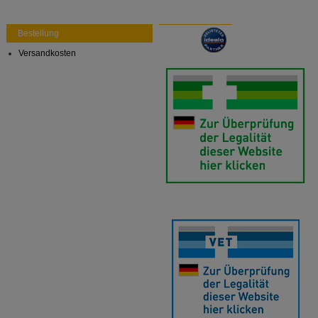
auch auf Ihre Bedürfnisse zugeschrittene Inhalte
anzuzeigen und unser Partnerprogramm zu
Bestellung
betreiben.
Versandkosten
Statistik & Tracking:
Hierüber lassen sich
Informationen über die Art und Weise der Nutzung
unserer Website sammeln, mit deren Hilfe wir unsere
Website weiter für Sie optimieren können, den Inhalt
auf unserer Website aber auch die Werbung auf
Drittseiten möglichst relevant für Sie zu gestalten.
Bitte beachten Sie, dass Daten hierfür teilweise an
Dritte wie z.B. Google oder soziale Medien
übertragen werden.