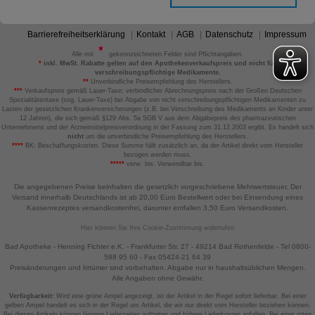
Barrierefreiheitserklärung
Kontakt
AGB
Datenschutz
Impressum
Alle mit
gekennzeichneten Felder sind Pflichtangaben.
*
inkl. MwSt. Rabatte gelten auf den Apothekenverkaufspreis und nicht für
verschreibungspflichtige Medikamente.
**
Unverbindliche Preisempfehlung des Herstellers.
***
Verkaufspreis gemäß Lauer-Taxe; verbindlicher Abrechnungspreis nach der Großen Deutschen
Spezialitätentaxe (sog. Lauer-Taxe) bei Abgabe von nicht verschreibungspflichtigen Medikamenten zu
Lasten der gesetzlichen Krankenversicherungen (z.B. bei Verschreibung des Medikaments an Kinder unter
12 Jahren), die sich gemäß §129 Abs. 5a SGB V aus dem Abgabepreis des pharmazeutischen
Unternehmens und der Arzneimittelpreisverordnung in der Fassung zum 31.12.2003 ergibt. Es handelt sich
nicht
um die unverbindliche Preisempfehlung des Herstellers.
****
BK: Beschaffungskosten. Diese Summe fällt zusätzlich an, da der Artikel direkt vom Hersteller
bezogen werden muss.
*****
verw. bis: Verwendbar bis.
Die angegebenen Preise beinhalten die gesetzlich vorgeschriebene Mehrwertsteuer. Der
Versand innerhalb Deutschlands ist ab 20,00 Euro Bestellwert oder bei Einsendung eines
Kassenrezeptes versandkostenfrei, darunter entfallen 3,50 Euro Versandkosten.
Hier können Sie Ihre Cookie-Zustimmung widerrufen
Bad Apotheke - Henning Fichter e.K. - Frankfurter Str. 27 - 49214 Bad Rothenfelde - Tel 0800-
588 95 60 - Fax 05424-21 64 39
Preisänderungen und Irrtümer sind vorbehalten. Abgabe nur in haushaltsüblichen Mengen.
Alle Angaben ohne Gewähr.
Verfügbarkeit:
Wird eine grüne Ampel angezeigt, ist der Artikel in der Regel sofort lieferbar. Bei einer
gelben Ampel handelt es sich in der Regel um Artikel, die wir nur direkt vom Hersteller beziehen können.
Bei diesen Artikeln können längere Lieferzeiten auftreten und höhere Lieferkosten anfallen. Bei einer roten