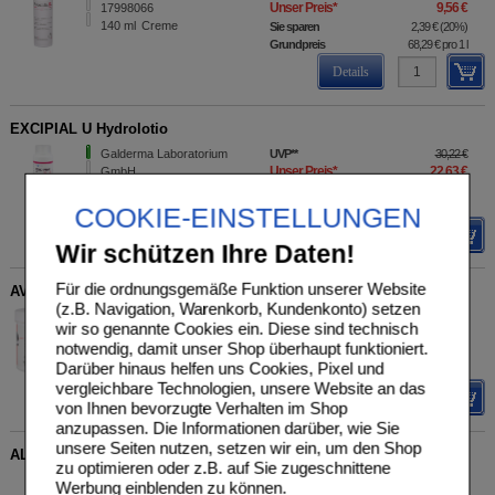
Unser Preis
*
9,56 €
17998066
140
ml
Creme
Sie sparen
2,39 €
(
20%
)
Grundpreis
68,29 €
pro 1 l
Details
EXCIPIAL U Hydrolotio
Galderma Laboratorium
UVP
**
30,22 €
Unser Preis
*
22,63 €
GmbH
04407483
Sie sparen
7,59 €
(
25%
)
500
ml
Lotion
Grundpreis
45,26 €
pro 1 l
COOKIE-EINSTELLUNGEN
Details
Wir schützen Ihre Daten!
Für die ordnungsgemäße Funktion unserer Website
AVOCADO B12 Creme
(z.B. Navigation, Warenkorb, Kundenkonto) setzen
S+H Pharmavertrieb GmbH
UVP
**
29,90 €
wir so genannte Cookies ein. Diese sind technisch
Unser Preis
*
21,69 €
05898098
notwendig, damit unser Shop überhaupt funktioniert.
200
ml
Creme
Sie sparen
8,21 €
(
27%
)
Darüber hinaus helfen uns Cookies, Pixel und
Grundpreis
108,45 €
pro 1 l
vergleichbare Technologien, unsere Website an das
Details
von Ihnen bevorzugte Verhalten im Shop
anzupassen. Die Informationen darüber, wie Sie
unsere Seiten nutzen, setzen wir ein, um den Shop
ALGA CICOSA Tattoo Pflegecreme LdB
zu optimieren oder z.B. auf Sie zugeschnittene
shanab pharma e.U.
UVP
**
18,92 €
Werbung einblenden zu können.