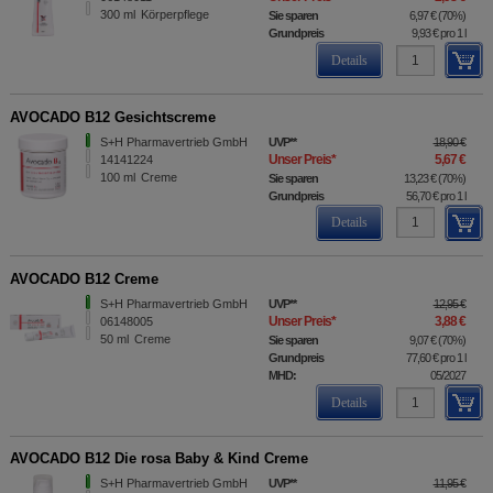
300
ml
Körperpflege
Sie sparen
6,97 €
(
70%
)
Grundpreis
9,93 €
pro 1 l
Details
AVOCADO B12 Gesichtscreme
S+H Pharmavertrieb GmbH
UVP
**
18,90 €
Unser Preis
*
5,67 €
14141224
100
ml
Creme
Sie sparen
13,23 €
(
70%
)
Grundpreis
56,70 €
pro 1 l
Details
AVOCADO B12 Creme
S+H Pharmavertrieb GmbH
UVP
**
12,95 €
Unser Preis
*
3,88 €
06148005
50
ml
Creme
Sie sparen
9,07 €
(
70%
)
Grundpreis
77,60 €
pro 1 l
MHD:
05/2027
Details
AVOCADO B12 Die rosa Baby & Kind Creme
S+H Pharmavertrieb GmbH
UVP
**
11,95 €