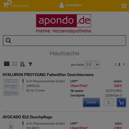
0
Anmelden
Warenkorb
Hautsache
1
2
pro Seite
HYALURON PROYOUNG Faltenfiller Gesichtscreme
S+H Pharmavertrieb GmbH
UVP
**
18,95 €
Unser Preis
*
5,68 €
10855211
50
ml
Creme
Sie sparen
13,27 €
(
70%
)
Grundpreis
113,60 €
pro 1 l
Details
AVOCADO B12 Duschpflege
S+H Pharmavertrieb GmbH
UVP
**
9,95 €
Unser Preis
*
2,98 €
06148011