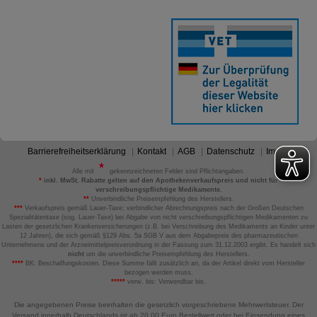
Barrierefreiheitserklärung
Kontakt
AGB
Datenschutz
Impressum
Alle mit
gekennzeichneten Felder sind Pflichtangaben.
*
inkl. MwSt. Rabatte gelten auf den Apothekenverkaufspreis und nicht für
verschreibungspflichtige Medikamente.
**
Unverbindliche Preisempfehlung des Herstellers.
***
Verkaufspreis gemäß Lauer-Taxe; verbindlicher Abrechnungspreis nach der Großen Deutschen
Spezialitätentaxe (sog. Lauer-Taxe) bei Abgabe von nicht verschreibungspflichtigen Medikamenten zu
Lasten der gesetzlichen Krankenversicherungen (z.B. bei Verschreibung des Medikaments an Kinder unter
12 Jahren), die sich gemäß §129 Abs. 5a SGB V aus dem Abgabepreis des pharmazeutischen
Unternehmens und der Arzneimittelpreisverordnung in der Fassung zum 31.12.2003 ergibt. Es handelt sich
nicht
um die unverbindliche Preisempfehlung des Herstellers.
****
BK: Beschaffungskosten. Diese Summe fällt zusätzlich an, da der Artikel direkt vom Hersteller
bezogen werden muss.
*****
verw. bis: Verwendbar bis.
Die angegebenen Preise beinhalten die gesetzlich vorgeschriebene Mehrwertsteuer. Der
Versand innerhalb Deutschlands ist ab 20,00 Euro Bestellwert oder bei Einsendung eines