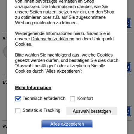
von Ihnen bevorzugte Verhalten im Shop
Galderma Laboratorium
UVP
**
24,95 €
Unser Preis
*
16,21 €
anzupassen. Die Informationen darüber, wie Sie
GmbH
14237160
Sie sparen
8,74 €
(
35%
)
unsere Seiten nutzen, setzen wir ein, um den Shop
150
ml
Lotion
Grundpreis
108,07 €
pro 1 l
zu optimieren oder z.B. auf Sie zugeschnittene
Werbung einblenden zu können.
Details
Weitergehende Informationen hierzu finden Sie in
VICHY CAPITAL Soleil Sonnenmilch Familie LSF 50+
unserer
Datenschutzerklärung
bei dem Unterpunkt
Cookies
.
L'Oreal Deutschland GmbH
UVP
**
27,00 €
Unser Preis
*
18,05 €
Geschäftsbereich VICHY
Bitte wählen Sie nachfolgend aus, welche Cookies
08801805
Sie sparen
8,95 €
(
33%
)
300
ml
Milch
gesetzt werden dürfen, und bestätigen Sie dies durch
Grundpreis
60,17 €
pro 1 l
"Auswahl bestätigen" oder akzeptieren Sie alle
Details
Cookies durch "Alles akzeptieren":
EUCERIN Sun Kids Spray LSF 50+
Mehr Information
Beiersdorf AG Eucerin
UVP
**
25,25 €
Unser Preis
*
16,99 €
09298432
Technisch Notwendig:
Technisch erforderlich
Hierbei handelt es sich um
Komfort
200
ml
Spray
Sie sparen
8,26 €
(
33%
)
Cookies, die für die Grundfunktionen unserer
Grundpreis
84,95 €
pro 1 l
Website notwendig sind (z.B. Navigation, Warenkorb,
Statistik & Tracking
Auswahl bestätigen
Details
Kundenkonto), weshalb auf diese nicht verzichtet
werden kann.
Alles akzeptieren
AVENE SunSitive Kinder Sonnenspray SPF 50+
Komfort:
Diese Cookies werden genutzt um das
PIERRE FABRE DERMO
UVP
**
27,50 €