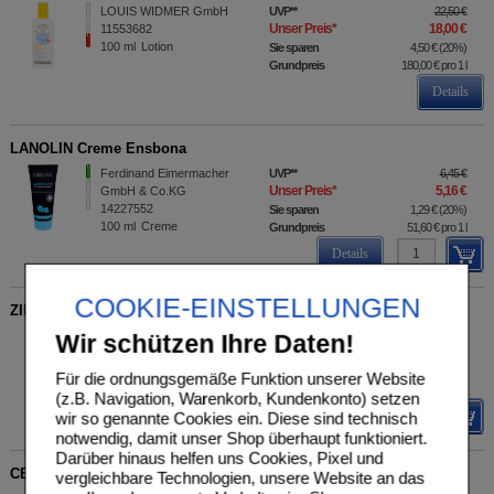
LOUIS WIDMER GmbH
UVP
**
22,50 €
Unser Preis
*
18,00 €
11553682
100
ml
Lotion
Sie sparen
4,50 €
(
20%
)
Grundpreis
180,00 €
pro 1 l
Details
LANOLIN Creme Ensbona
Ferdinand Eimermacher
UVP
**
6,45 €
Unser Preis
*
5,16 €
GmbH & Co.KG
14227552
Sie sparen
1,29 €
(
20%
)
100
ml
Creme
Grundpreis
51,60 €
pro 1 l
Details
COOKIE-EINSTELLUNGEN
ZINKSALBE Ensbona
Ferdinand Eimermacher
UVP
**
7,95 €
Wir schützen Ihre Daten!
Unser Preis
*
5,79 €
GmbH & Co.KG
14227546
Sie sparen
2,16 €
(
27%
)
Für die ordnungsgemäße Funktion unserer Website
75
ml
Salbe
Grundpreis
77,20 €
pro 1 l
(z.B. Navigation, Warenkorb, Kundenkonto) setzen
Details
wir so genannte Cookies ein. Diese sind technisch
notwendig, damit unser Shop überhaupt funktioniert.
Darüber hinaus helfen uns Cookies, Pixel und
CETAPHIL Sun Daylong Kids SPF 50+ liposomale Lot.
vergleichbare Technologien, unsere Website an das