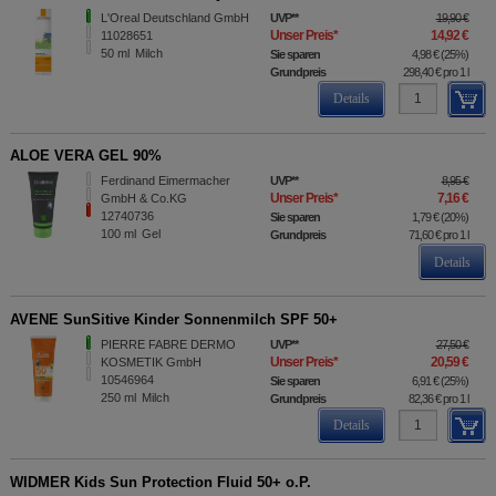
L'Oreal Deutschland GmbH
UVP
**
19,90 €
Unser Preis
*
14,92 €
11028651
50
ml
Milch
Sie sparen
4,98 €
(
25%
)
Grundpreis
298,40 €
pro 1 l
Details
ALOE VERA GEL 90%
Ferdinand Eimermacher
UVP
**
8,95 €
Unser Preis
*
7,16 €
GmbH & Co.KG
12740736
Sie sparen
1,79 €
(
20%
)
100
ml
Gel
Grundpreis
71,60 €
pro 1 l
Details
AVENE SunSitive Kinder Sonnenmilch SPF 50+
PIERRE FABRE DERMO
UVP
**
27,50 €
Unser Preis
*
20,59 €
KOSMETIK GmbH
10546964
Sie sparen
6,91 €
(
25%
)
250
ml
Milch
Grundpreis
82,36 €
pro 1 l
Details
WIDMER Kids Sun Protection Fluid 50+ o.P.