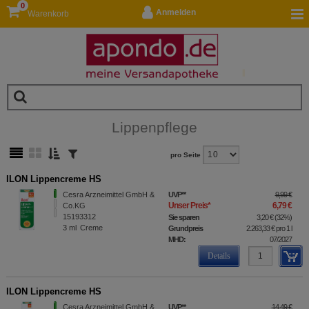
0
Anmelden
Warenkorb
Lippenpflege
pro Seite
ILON Lippencreme HS
Cesra Arzneimittel GmbH &
UVP
**
9,99 €
Unser Preis
*
6,79 €
Co.KG
15193312
Sie sparen
3,20 €
(
32%
)
3
ml
Creme
Grundpreis
2.263,33 €
pro 1 l
MHD:
07/2027
Details
ILON Lippencreme HS
Cesra Arzneimittel GmbH &
UVP
**
14,49 €