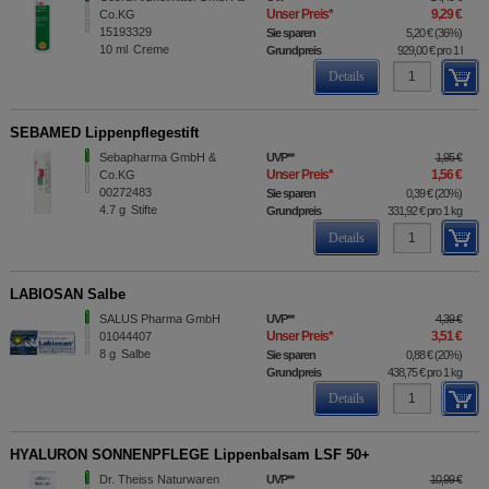
Unser Preis
*
9,29 €
Co.KG
15193329
Sie sparen
5,20 €
(
36%
)
10
ml
Creme
Grundpreis
929,00 €
pro 1 l
Details
SEBAMED Lippenpflegestift
Sebapharma GmbH &
UVP
**
1,95 €
Unser Preis
*
1,56 €
Co.KG
00272483
Sie sparen
0,39 €
(
20%
)
4.7
g
Stifte
Grundpreis
331,92 €
pro 1 kg
Details
LABIOSAN Salbe
SALUS Pharma GmbH
UVP
**
4,39 €
Unser Preis
*
3,51 €
01044407
8
g
Salbe
Sie sparen
0,88 €
(
20%
)
Grundpreis
438,75 €
pro 1 kg
Details
HYALURON SONNENPFLEGE Lippenbalsam LSF 50+
Dr. Theiss Naturwaren
UVP
**
10,99 €