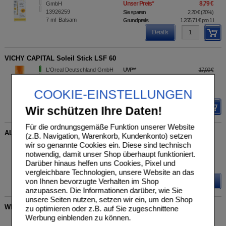
Unser Preis
*
8,79 €
GmbH
13926259
Sie sparen
2,20 €
(
20%
)
7
ml
Balsam
Grundpreis
1.255,71 €
pro 1 l
Details
VICHY CAPITAL Soleil Stick LSF 60
L'Oreal Deutschland GmbH
UVP
**
17,00 €
Unser Preis
*
12,49 €
Geschäftsbereich VICHY
00174527
Sie sparen
4,51 €
(
27%
)
COOKIE-EINSTELLUNGEN
9
g
Stifte
Grundpreis
1.387,78 €
pro 1 kg
Details
Wir schützen Ihre Daten!
Für die ordnungsgemäße Funktion unserer Website
ALGA MARIS Lippenbalsam Sonnenschutz Bio LSF 30
(z.B. Navigation, Warenkorb, Kundenkonto) setzen
wir so genannte Cookies ein. Diese sind technisch
shanab pharma e.U.
UVP
**
12,37 €
Unser Preis
*
9,90 €
16123087
notwendig, damit unser Shop überhaupt funktioniert.
15
ml
Körperpflege
Sie sparen
2,47 €
(
20%
)
Darüber hinaus helfen uns Cookies, Pixel und
Grundpreis
660,00 €
pro 1 l
vergleichbare Technologien, unsere Website an das
von Ihnen bevorzugte Verhalten im Shop
Details
anzupassen. Die Informationen darüber, wie Sie
unsere Seiten nutzen, setzen wir ein, um den Shop
WIDMER All Day Creme+Lipstick UV 50+ l.P.Sporttube
zu optimieren oder z.B. auf Sie zugeschnittene
Werbung einblenden zu können.
Unser Preis
*
12,90 €
LOUIS WIDMER GmbH