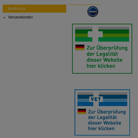
auch auf Ihre Bedürfnisse zugeschrittene Inhalte
anzuzeigen und unser Partnerprogramm zu
Bestellung
betreiben.
Versandkosten
Statistik & Tracking:
Hierüber lassen sich
Informationen über die Art und Weise der Nutzung
unserer Website sammeln, mit deren Hilfe wir unsere
Website weiter für Sie optimieren können, den Inhalt
auf unserer Website aber auch die Werbung auf
Drittseiten möglichst relevant für Sie zu gestalten.
Bitte beachten Sie, dass Daten hierfür teilweise an
Dritte wie z.B. Google oder soziale Medien
übertragen werden.