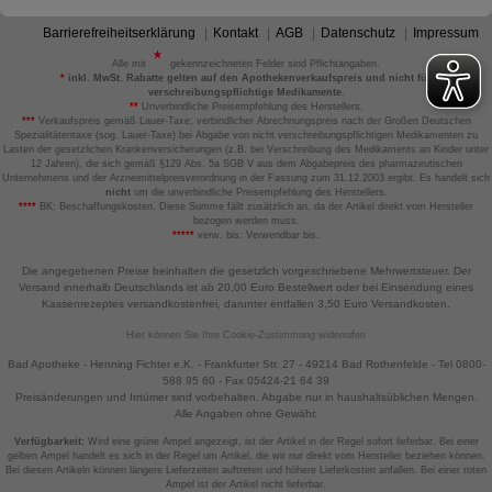
Barrierefreiheitserklärung
Kontakt
AGB
Datenschutz
Impressum
Alle mit
gekennzeichneten Felder sind Pflichtangaben.
*
inkl. MwSt. Rabatte gelten auf den Apothekenverkaufspreis und nicht für
verschreibungspflichtige Medikamente.
**
Unverbindliche Preisempfehlung des Herstellers.
***
Verkaufspreis gemäß Lauer-Taxe; verbindlicher Abrechnungspreis nach der Großen Deutschen
Spezialitätentaxe (sog. Lauer-Taxe) bei Abgabe von nicht verschreibungspflichtigen Medikamenten zu
Lasten der gesetzlichen Krankenversicherungen (z.B. bei Verschreibung des Medikaments an Kinder unter
12 Jahren), die sich gemäß §129 Abs. 5a SGB V aus dem Abgabepreis des pharmazeutischen
Unternehmens und der Arzneimittelpreisverordnung in der Fassung zum 31.12.2003 ergibt. Es handelt sich
nicht
um die unverbindliche Preisempfehlung des Herstellers.
****
BK: Beschaffungskosten. Diese Summe fällt zusätzlich an, da der Artikel direkt vom Hersteller
bezogen werden muss.
*****
verw. bis: Verwendbar bis.
Die angegebenen Preise beinhalten die gesetzlich vorgeschriebene Mehrwertsteuer. Der
Versand innerhalb Deutschlands ist ab 20,00 Euro Bestellwert oder bei Einsendung eines
Kassenrezeptes versandkostenfrei, darunter entfallen 3,50 Euro Versandkosten.
Hier können Sie Ihre Cookie-Zustimmung widerrufen
Bad Apotheke - Henning Fichter e.K. - Frankfurter Str. 27 - 49214 Bad Rothenfelde - Tel 0800-
588 95 60 - Fax 05424-21 64 39
Preisänderungen und Irrtümer sind vorbehalten. Abgabe nur in haushaltsüblichen Mengen.
Alle Angaben ohne Gewähr.
Verfügbarkeit:
Wird eine grüne Ampel angezeigt, ist der Artikel in der Regel sofort lieferbar. Bei einer
gelben Ampel handelt es sich in der Regel um Artikel, die wir nur direkt vom Hersteller beziehen können.
Bei diesen Artikeln können längere Lieferzeiten auftreten und höhere Lieferkosten anfallen. Bei einer roten
Ampel ist der Artikel nicht lieferbar.