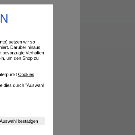
EN
Details
to) setzen wir so
niert. Darüber hinaus
n bevorzugte Verhalten
ein, um den Shop zu
Details
terpunkt
Cookies
.
ie dies durch "Auswahl
Details
nserer Website
Auswahl bestätigen
tet werden kann.
estalten,