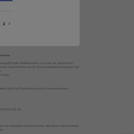
1
2
kamente.
bungspflichtigen Medikamenten zu Lasten der gesetzlichen
chen Unternehmens und der Arzneimittelpreisverordnung in der
s.
en muss.
llwert oder bei Einsendung eines Kassenrezeptes
 05424-21 64 39
irekt vom Hersteller beziehen können. Bei diesen Artikeln können
bar.