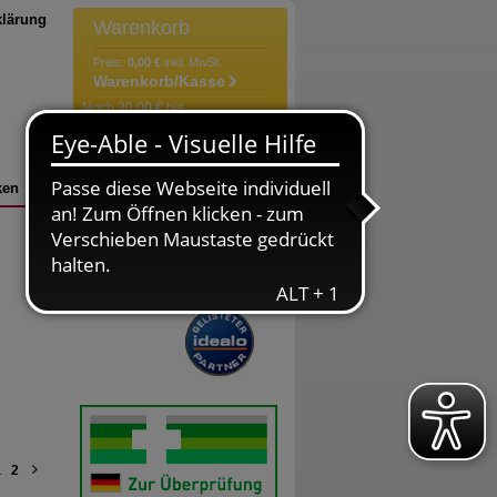
klärung
Warenkorb
Preis:
0,00 €
inkl. MwSt.
Warenkorb/Kasse
Noch 20,00 € bis
versandkostenfrei!
Der Warenkorb ist leer
ken
Bestellung
Versandkosten
1
2