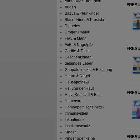
Alternative Therapien
FRESU
Augen
Babys & Kleinkinder
Blase, Niere & Prostata
Diabetes
Drogeriemarkt
Frau & Mann
Fuß- & Nagelpilz
FRESUB
Geräte & Tests
Geschenkideen
gesundes Leben
Grippale Infekte & Erkältung
Haare & Nägel
Hausapotheke
Heilung der Haut
FRESUB
Herz, Kreislauf & Blut
Homecare
Homöopathische Mittel
Immunsystem
Inkontinenz
Insektenschutz
Kinder
FRESUB
Kinder oder keine