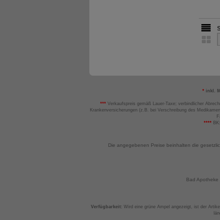
*
inkl. 
***
Verkaufspreis gemäß Lauer-Taxe; verbindlicher Abrech
Krankenversicherungen (z.B. bei Verschreibung des Medikamen
F
****
BK:
Die angegebenen Preise beinhalten die gesetzli
Bad Apotheke -
Verfügbarkeit:
Wird eine grüne Ampel angezeigt, ist der Artikel
län