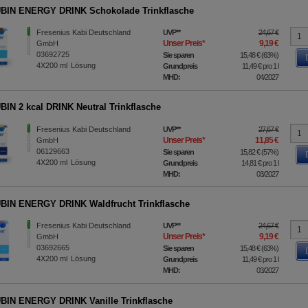
BIN ENERGY DRINK Schokolade Trinkflasche
Fresenius Kabi Deutschland
UVP
**
24,67 €
Unser Preis
*
9,19 €
GmbH
03692725
Sie sparen
15,48 €
(
63%
)
4X200
ml
Lösung
Grundpreis
11,49 €
pro 1 l
MHD:
04/2027
IN 2 kcal DRINK Neutral Trinkflasche
Fresenius Kabi Deutschland
UVP
**
27,67 €
Unser Preis
*
11,85 €
GmbH
06129663
Sie sparen
15,82 €
(
57%
)
4X200
ml
Lösung
Grundpreis
14,81 €
pro 1 l
MHD:
03/2027
IN ENERGY DRINK Waldfrucht Trinkflasche
Fresenius Kabi Deutschland
UVP
**
24,67 €
Unser Preis
*
9,19 €
GmbH
03692665
Sie sparen
15,48 €
(
63%
)
4X200
ml
Lösung
Grundpreis
11,49 €
pro 1 l
MHD:
03/2027
IN ENERGY DRINK Vanille Trinkflasche