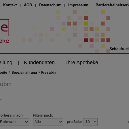
Kontakt
AGB
Datenschutz
Impressum
Barrierefreiheitser
Seite druc
ellung
Kundendaten
Ihre Apotheke
seite
Spezialnahrung
Fresubin
ubin
Sortieren nach:
Filtern nach:
pro Seite