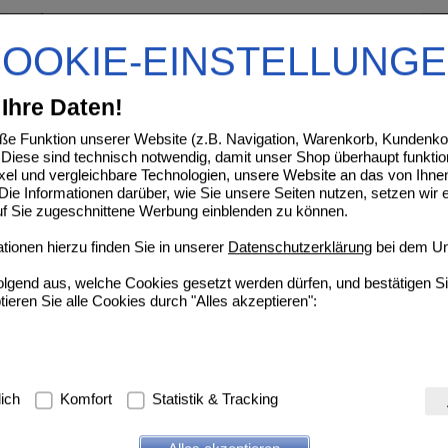
Fresenius Kabi Deutschland
UVP
**
24,67 €
Unser Preis
*
9,19 €
GmbH
OOKIE-EINSTELLUNG
03692688
Sie sparen
15,48 €
(
63%
)
4X200
ml
Lösung
Grundpreis
11,49 €
pro 1 l
MHD:
06/2027
Ihre Daten!
IN PROTEIN Energy DRINK Mischkarton Trinkfl.
e Funktion unserer Website (z.B. Navigation, Warenkorb, Kundenkon
Diese sind technisch notwendig, damit unser Shop überhaupt funktio
Fresenius Kabi Deutschland
UVP
**
162,99 €
ixel und vergleichbare Technologien, unsere Website an das von Ihne
Unser Preis
*
67,09 €
GmbH
ie Informationen darüber, wie Sie unsere Seiten nutzen, setzen wir 
00350177
Sie sparen
95,90 €
(
59%
)
auf Sie zugeschnittene Werbung einblenden zu können.
6X4X200
ml
Lösung
Grundpreis
13,98 €
pro 1 l
MHD:
05/2027
ionen hierzu finden Sie in unserer
Datenschutzerklärung
bei dem Un
BIN ENERGY DRINK Cappuccino Trinkflasche
folgend aus, welche Cookies gesetzt werden dürfen, und bestätigen S
tieren Sie alle Cookies durch "Alles akzeptieren":
Fresenius Kabi Deutschland
UVP
**
24,67 €
Unser Preis
*
9,19 €
GmbH
03692748
Sie sparen
15,48 €
(
63%
)
4X200
ml
Lösung
Grundpreis
11,49 €
pro 1 l
MHD:
05/2027
g:
Hierbei handelt es sich um Cookies, die für die Grundfunktionen u
lich
Komfort
Statistik & Tracking
avigation, Warenkorb, Kundenkonto), weshalb auf diese nicht verzich
IN 2 kcal DRINK Vanille Trinkflasche
Fresenius Kabi Deutschland
UVP
**
27,67 €
s werden genutzt um das Einkaufserlebnis noch ansprechender zu g