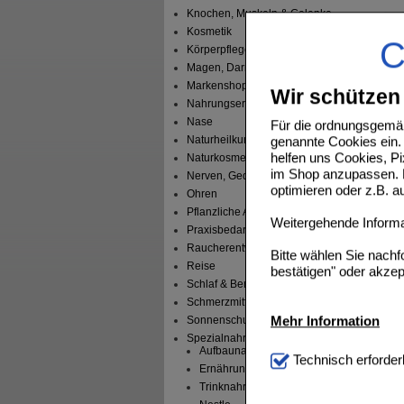
Knochen, Muskeln & Gelenke
Kosmetik
C
Körperpflege
Magen, Darm & Leber
Markenshops
Wir schützen 
Nahrungsergänzung
FRESUB
Nase
Für die ordnungsgemäß
genannte Cookies ein. 
Naturheilkunde
helfen uns Cookies, P
Naturkosmetik
im Shop anzupassen. D
Nerven, Gedächtnis & Gemüt
optimieren oder z.B. 
Ohren
Pflanzliche Arzneimittel
Weitergehende Informat
Praxisbedarf
FRESU
Raucherentwöhnung
Bitte wählen Sie nach
Reise
bestätigen" oder akzep
Schlaf & Beruhigung
Schmerzmittel
Mehr Information
Sonnenschutz
Spezialnahrung
Aufbaunahrung
Technisch Notwendi
Technisch erforder
notwendig sind (z.B. N
Ernährung
FRESUB
Trinknahrung
Komfort:
Diese Cookie