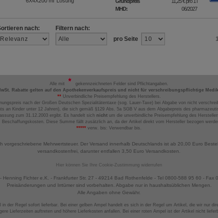
6X4X200
ml
Lösung
Grundpreis
11,25 €
pro 1 l
MHD:
06/2027
Sortieren nach:
Filtern nach:
pro Seite
Alle mit
gekennzeichneten Felder sind Pflichtangaben.
MwSt. Rabatte gelten auf den Apothekenverkaufspreis und nicht für verschreibungspflichtige Medi
**
Unverbindliche Preisempfehlung des Herstellers.
nungspreis nach der Großen Deutschen Spezialitätentaxe (sog. Lauer-Taxe) bei Abgabe von nicht verschrei
ts an Kinder unter 12 Jahren), die sich gemäß §129 Abs. 5a SGB V aus dem Abgabepreis des pharmazeutis
assung zum 31.12.2003 ergibt. Es handelt sich
nicht
um die unverbindliche Preisempfehlung des Hersteller
 Beschaffungskosten. Diese Summe fällt zusätzlich an, da der Artikel direkt vom Hersteller bezogen werd
*****
verw. bis: Verwendbar bis.
ch vorgeschriebene Mehrwertsteuer. Der Versand innerhalb Deutschlands ist ab 20,00 Euro Beste
versandkostenfrei, darunter entfallen 3,50 Euro Versandkosten.
Hier können Sie Ihre Cookie-Zustimmung widerrufen
 Henning Fichter e.K. - Frankfurter Str. 27 - 49214 Bad Rothenfelde - Tel 0800-588 95 60 - Fax
Preisänderungen und Irrtümer sind vorbehalten. Abgabe nur in haushaltsüblichen Mengen.
Alle Angaben ohne Gewähr.
 in der Regel sofort lieferbar. Bei einer gelben Ampel handelt es sich in der Regel um Artikel, die wir nur d
gere Lieferzeiten auftreten und höhere Lieferkosten anfallen. Bei einer roten Ampel ist der Artikel nicht liefer