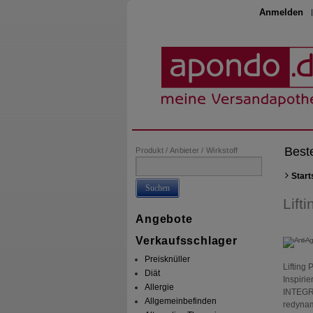
Anmelden
Best
Produkt / Anbieter / Wirkstoff
Start
Suchen
Lifti
Angebote
Verkaufsschlager
Preisknüller
Lifting 
Diät
Inspirie
Allergie
INTEGRA
Allgemeinbefinden
redynam