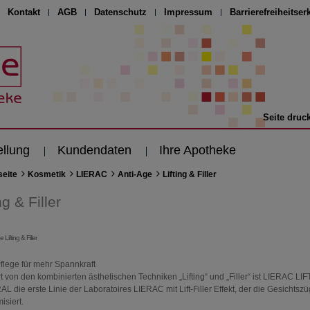
Kontakt
AGB
Datenschutz
Impressum
Barrierefreiheitser
Seite druc
ellung
Kundendaten
Ihre Apotheke
seite
Kosmetik
LIERAC
Anti-Age
Lifting & Filler
ng & Filler
Pflege für mehr Spannkraft
rt von den kombinierten ästhetischen Techniken „Lifting“ und „Filler“ ist LIERAC LIF
L die erste Linie der Laboratoires LIERAC mit Lift-Filler Effekt, der die Gesichtsz
isiert.