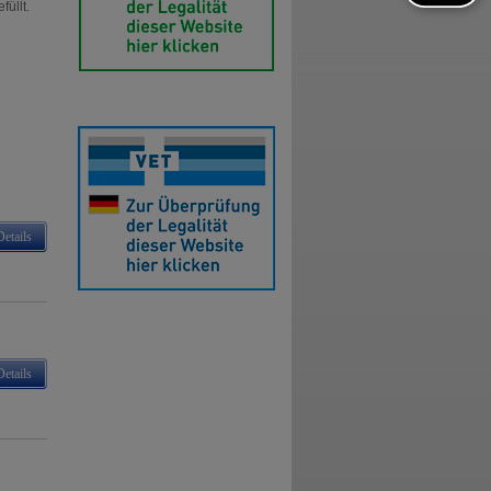
üllt.
Details
Details