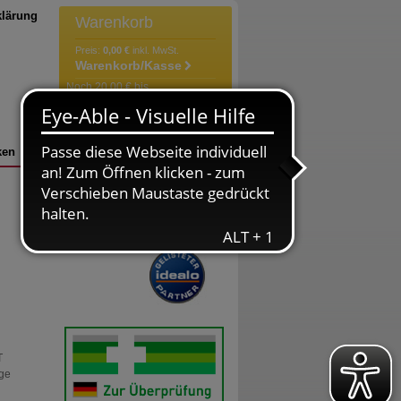
klärung
Warenkorb
Preis:
0,00 €
inkl. MwSt.
Warenkorb/Kasse
Noch 20,00 € bis
versandkostenfrei!
Der Warenkorb ist leer
ken
Bestellung
Versandkosten
T
üge