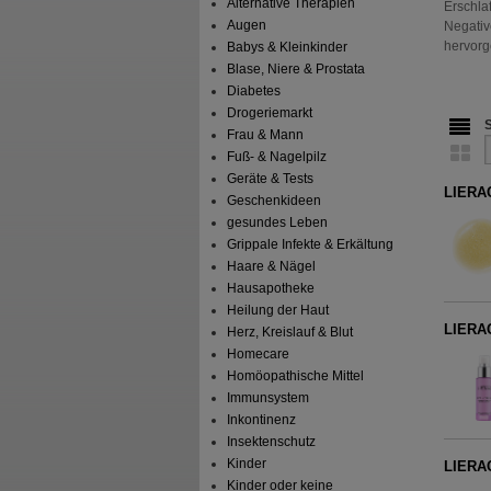
Alternative Therapien
Erschla
Augen
Negativ
hervor
Babys & Kleinkinder
Blase, Niere & Prostata
Diabetes
Drogeriemarkt
Frau & Mann
Fuß- & Nagelpilz
Geräte & Tests
LIERAC
Geschenkideen
gesundes Leben
Grippale Infekte & Erkältung
Haare & Nägel
Hausapotheke
Heilung der Haut
LIERA
Herz, Kreislauf & Blut
Homecare
Homöopathische Mittel
Immunsystem
Inkontinenz
Insektenschutz
Kinder
LIERAC
Kinder oder keine