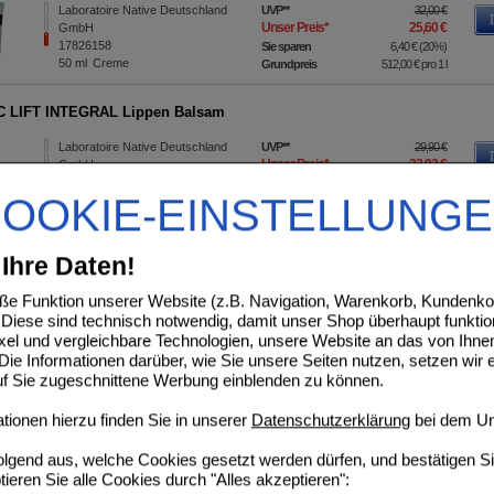
Laboratoire Native Deutschland
UVP
**
32,00 €
Unser Preis
*
25,60 €
GmbH
17826158
Sie sparen
6,40 €
(
20%
)
50
ml
Creme
Grundpreis
512,00 €
pro 1 l
C LIFT INTEGRAL Lippen Balsam
Laboratoire Native Deutschland
UVP
**
29,90 €
Unser Preis
*
23,92 €
GmbH
15399628
Sie sparen
5,98 €
(
20%
)
OOKIE-EINSTELLUNG
15
ml
Balsam
Grundpreis
1.594,67 €
pro 1 l
 LIFT INTEGRAL Hals & Dekollete Gel-Creme
Ihre Daten!
Laboratoire Native Deutschland
UVP
**
55,00 €
e Funktion unserer Website (z.B. Navigation, Warenkorb, Kundenkon
Unser Preis
*
44,00 €
GmbH
Diese sind technisch notwendig, damit unser Shop überhaupt funktio
15399634
Sie sparen
11,00 €
(
20%
)
50
ml
Spray
ixel und vergleichbare Technologien, unsere Website an das von Ihne
Grundpreis
880,00 €
pro 1 l
ie Informationen darüber, wie Sie unsere Seiten nutzen, setzen wir 
auf Sie zugeschnittene Werbung einblenden zu können.
 CICA-FILLER reparier.Anti-Falten Gel-Creme
ionen hierzu finden Sie in unserer
Datenschutzerklärung
bei dem Un
Laboratoire Native Deutschland
UVP
**
49,00 €
Unser Preis
*
39,20 €
GmbH
folgend aus, welche Cookies gesetzt werden dürfen, und bestätigen S
15993811
Sie sparen
9,80 €
(
20%
)
40
ml
Creme
Grundpreis
980,00 €
pro 1 l
tieren Sie alle Cookies durch "Alles akzeptieren":