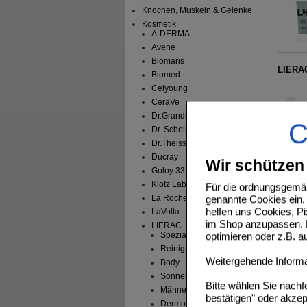
Knochen, Muskeln & Gelenke
Kosmetik
A-DERMA
Avene
Biomaris
LIERA
Biomed
Celyoung
CeraVe
Dr.Grandel
C
Dr. Scheller
Dr.Theiss
LIERAC
Ducray
Wir schützen 
Goloy 33
Klotz Labs
Für die ordnungsgemäß
La Roche-Posay
genannte Cookies ein. 
helfen uns Cookies, P
LaVolta
im Shop anzupassen. D
LIERAC
Spezialpflege
optimieren oder z.B. 
LIERAC
Reinigung
Weitergehende Informat
Body
Sonnenpflege
Bitte wählen Sie nach
Männerpflege
bestätigen" oder akzep
Dermo-Make-Up