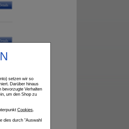
Details
Details
EN
Details
to) setzen wir so
niert. Darüber hinaus
n bevorzugte Verhalten
ein, um den Shop zu
terpunkt
Cookies
.
Details
ie dies durch "Auswahl