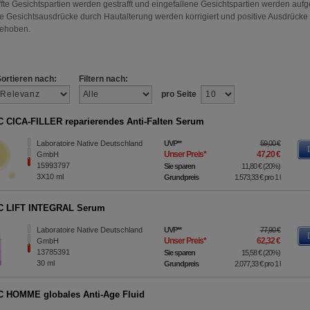
ffte Gesichtspartien werden gestrafft und eingefallene Gesichtspartien werden aufgef
e Gesichtsausdrücke durch Hautalterung werden korrigiert und positive Ausdrücke
gehoben.
Sortieren nach:
Filtern nach:
pro Seite
 CICA-FILLER reparierendes Anti-Falten Serum
Laboratoire Native Deutschland
UVP
**
59,00 €
Unser Preis
*
47,20 €
GmbH
15993797
Sie sparen
11,80 €
(
20%
)
3X10
ml
Grundpreis
1.573,33 €
pro 1 l
C LIFT INTEGRAL Serum
Laboratoire Native Deutschland
UVP
**
77,90 €
Unser Preis
*
62,32 €
GmbH
13785391
Sie sparen
15,58 €
(
20%
)
30
ml
Grundpreis
2.077,33 €
pro 1 l
 HOMME globales Anti-Age Fluid