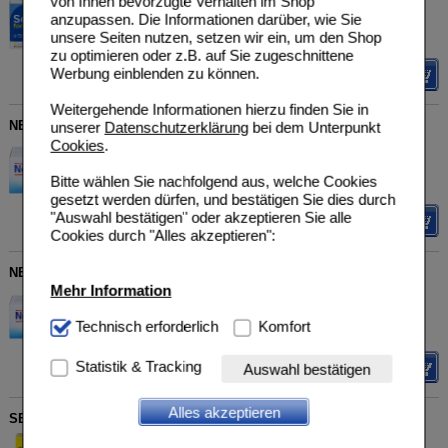
von Ihnen bevorzugte Verhalten im Shop
MEDICE Arzneimittel Pütter
UVP
**
22,99 €
Unser Preis
*
18,39 €
anzupassen. Die Informationen darüber, wie Sie
GmbH&Co.KG
02647390
Sie sparen
4,60 €
(
20%
)
unsere Seiten nutzen, setzen wir ein, um den Shop
60
St
Tabletten, überzogen
zu optimieren oder z.B. auf Sie zugeschnittene
Werbung einblenden zu können.
Details
Weitergehende Informationen hierzu finden Sie in
NEUREXAN Tabletten
unserer
Datenschutzerklärung
bei dem Unterpunkt
Cookies
.
Biologische Heilmittel Heel
AVP
***
28,86 €
Unser Preis
*
21,03 €
GmbH
Bitte wählen Sie nachfolgend aus, welche Cookies
04115272
Sie sparen
7,83 €
(
27%
)
100
St
Tabletten
gesetzt werden dürfen, und bestätigen Sie dies durch
"Auswahl bestätigen" oder akzeptieren Sie alle
Details
Cookies durch "Alles akzeptieren":
NEUREXAN Tabletten
Mehr Information
Biologische Heilmittel Heel
AVP
***
64,40 €
Unser Preis
*
46,85 €
GmbH
Technisch Notwendig:
Technisch erforderlich
Hierbei handelt es sich um
Komfort
04115289
Sie sparen
17,55 €
(
27%
)
Cookies, die für die Grundfunktionen unserer
250
St
Tabletten
Website notwendig sind (z.B. Navigation, Warenkorb,
Statistik & Tracking
Details
Auswahl bestätigen
Kundenkonto), weshalb auf diese nicht verzichtet
werden kann.
Alles akzeptieren
SEDARISTON Konzentrat Hartkapseln
Komfort:
Diese Cookies werden genutzt um das
Aristo Pharma GmbH
AVP
***
31,99 €