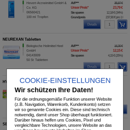
Hevert-Arzneimittel GmbH &
AVP
***
35,97 €
Unser Preis
*
23,79 €
Co. KG
06560421
Sie sparen
12,18 €
(
34%
)
100
ml
Tropfen
Grundpreis
237,90 €
pro 1 l
Details
NEUREXAN Tabletten
Biologische Heilmittel Heel
AVP
***
16,30 €
Unser Preis
*
12,15 €
GmbH
04143009
Sie sparen
4,15 €
(
25%
)
50
St
Tabletten
Details
COOKIE-EINSTELLUNGEN
HYPERFORAT 250 mg Filmtabletten
Wir schützen Ihre Daten!
Dr. Gustav Klein GmbH &
AVP
***
31,90 €
Unser Preis
*
25,52 €
Co. KG
04004590
Sie sparen
6,38 €
(
20%
)
Für die ordnungsgemäße Funktion unserer Website
100
St
Filmtabletten
(z.B. Navigation, Warenkorb, Kundenkonto) setzen
wir so genannte Cookies ein. Diese sind technisch
Details
notwendig, damit unser Shop überhaupt funktioniert.
Darüber hinaus helfen uns Cookies, Pixel und
SEDACUR forte Beruhigungsdragees
vergleichbare Technologien, unsere Website an das