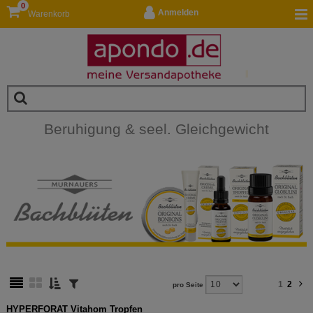
0
Anmelden
Warenkorb
Beruhigung & seel. Gleichgewicht
1
2
pro Seite
HYPERFORAT Vitahom Tropfen