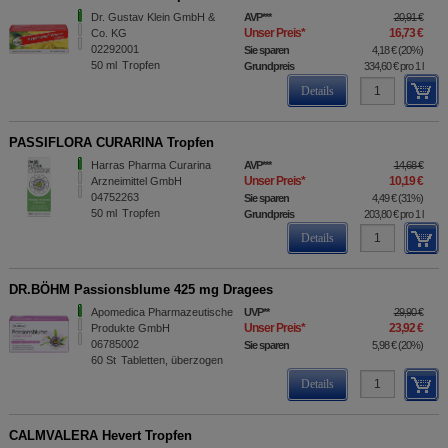
Dr. Gustav Klein GmbH &
AVP
***
20,91 €
Unser Preis
*
16,73 €
Co. KG
02292001
Sie sparen
4,18 €
(
20%
)
50
ml
Tropfen
Grundpreis
334,60 €
pro 1 l
Details
PASSIFLORA CURARINA Tropfen
Harras Pharma Curarina
AVP
***
14,68 €
Unser Preis
*
10,19 €
Arzneimittel GmbH
04752263
Sie sparen
4,49 €
(
31%
)
50
ml
Tropfen
Grundpreis
203,80 €
pro 1 l
Details
DR.BÖHM Passionsblume 425 mg Dragees
Apomedica Pharmazeutische
UVP
**
29,90 €
Unser Preis
*
23,92 €
Produkte GmbH
06785002
Sie sparen
5,98 €
(
20%
)
60
St
Tabletten, überzogen
Details
CALMVALERA Hevert Tropfen