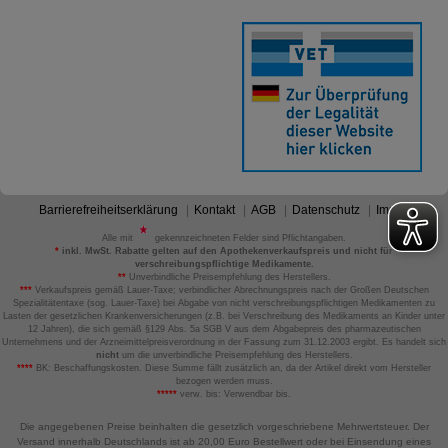
Barrierefreiheitserklärung
Kontakt
AGB
Datenschutz
Impressum
Alle mit
gekennzeichneten Felder sind Pflichtangaben.
*
inkl. MwSt. Rabatte gelten auf den Apothekenverkaufspreis und nicht für
verschreibungspflichtige Medikamente.
**
Unverbindliche Preisempfehlung des Herstellers.
***
Verkaufspreis gemäß Lauer-Taxe; verbindlicher Abrechnungspreis nach der Großen Deutschen
Spezialitätentaxe (sog. Lauer-Taxe) bei Abgabe von nicht verschreibungspflichtigen Medikamenten zu
Lasten der gesetzlichen Krankenversicherungen (z.B. bei Verschreibung des Medikaments an Kinder unter
12 Jahren), die sich gemäß §129 Abs. 5a SGB V aus dem Abgabepreis des pharmazeutischen
Unternehmens und der Arzneimittelpreisverordnung in der Fassung zum 31.12.2003 ergibt. Es handelt sich
nicht
um die unverbindliche Preisempfehlung des Herstellers.
****
BK: Beschaffungskosten. Diese Summe fällt zusätzlich an, da der Artikel direkt vom Hersteller
bezogen werden muss.
*****
verw. bis: Verwendbar bis.
Die angegebenen Preise beinhalten die gesetzlich vorgeschriebene Mehrwertsteuer. Der
Versand innerhalb Deutschlands ist ab 20,00 Euro Bestellwert oder bei Einsendung eines