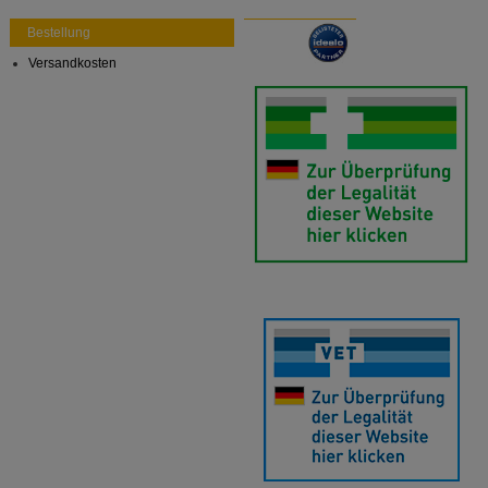
auch auf Ihre Bedürfnisse zugeschrittene Inhalte
anzuzeigen und unser Partnerprogramm zu
Bestellung
betreiben.
Versandkosten
Statistik & Tracking:
Hierüber lassen sich
Informationen über die Art und Weise der Nutzung
unserer Website sammeln, mit deren Hilfe wir unsere
Website weiter für Sie optimieren können, den Inhalt
auf unserer Website aber auch die Werbung auf
Drittseiten möglichst relevant für Sie zu gestalten.
Bitte beachten Sie, dass Daten hierfür teilweise an
Dritte wie z.B. Google oder soziale Medien
übertragen werden.