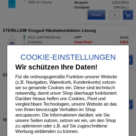
1000
ml
Lösung
Sie sparen
12,53 €
(
56%
)
Grundpreis
9,69 €
pro 1 l
Details
STERILLIUM Virugard Händedesinfektion Lösung
PAUL HARTMANN AG
UVP
**
13,42 €
Unser Preis
*
6,89 €
07243042
500
ml
Lösung
Sie sparen
6,53 €
(
49%
)
Grundpreis
13,78 €
pro 1 l
COOKIE-EINSTELLUNGEN
Details
Wir schützen Ihre Daten!
STERILLIUM Händedesinfektion Lösung
Für die ordnungsgemäße Funktion unserer Website
(z.B. Navigation, Warenkorb, Kundenkonto) setzen
PAUL HARTMANN AG
UVP
**
4,60 €
Unser Preis
*
2,39 €
wir so genannte Cookies ein. Diese sind technisch
00970690
100
ml
Lösung
Sie sparen
2,21 €
(
48%
)
notwendig, damit unser Shop überhaupt funktioniert.
Grundpreis
23,90 €
pro 1 l
Darüber hinaus helfen uns Cookies, Pixel und
vergleichbare Technologien, unsere Website an das
Details
von Ihnen bevorzugte Verhalten im Shop
anzupassen. Die Informationen darüber, wie Sie
THYMIAN HYGIENE Spray
unsere Seiten nutzen, setzen wir ein, um den Shop
zu optimieren oder z.B. auf Sie zugeschnittene
Unser Preis
*
10,49 €
DELTAMEDICA GmbH
Werbung einblenden zu können.
16758816
Grundpreis
69,93 €
pro 1 l