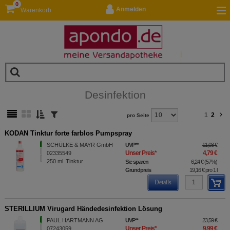
0
Anmelden
Warenkorb
Desinfektion
1
2
pro Seite
KODAN Tinktur forte farblos Pumpspray
SCHÜLKE & MAYR GmbH
UVP
**
11,03 €
Unser Preis
*
4,79 €
02335549
250
ml
Tinktur
Sie sparen
6,24 €
(
57%
)
Grundpreis
19,16 €
pro 1 l
Details
STERILLIUM Virugard Händedesinfektion Lösung
PAUL HARTMANN AG
UVP
**
23,59 €
Unser Preis
*
9,99 €
07243059