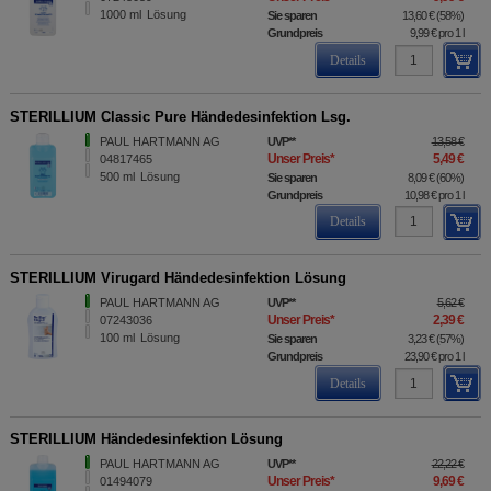
1000
ml
Lösung
Sie sparen
13,60 €
(
58%
)
Grundpreis
9,99 €
pro 1 l
Details
STERILLIUM Classic Pure Händedesinfektion Lsg.
PAUL HARTMANN AG
UVP
**
13,58 €
Unser Preis
*
5,49 €
04817465
500
ml
Lösung
Sie sparen
8,09 €
(
60%
)
Grundpreis
10,98 €
pro 1 l
Details
STERILLIUM Virugard Händedesinfektion Lösung
PAUL HARTMANN AG
UVP
**
5,62 €
Unser Preis
*
2,39 €
07243036
100
ml
Lösung
Sie sparen
3,23 €
(
57%
)
Grundpreis
23,90 €
pro 1 l
Details
STERILLIUM Händedesinfektion Lösung
PAUL HARTMANN AG
UVP
**
22,22 €
Unser Preis
*
9,69 €
01494079