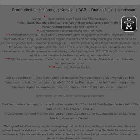
Barrierefreiheitserklärung
Kontakt
AGB
Datenschutz
Impressum
Alle mit
gekennzeichneten Felder sind Pflichtangaben.
*
inkl. MwSt. Rabatte gelten auf den Apothekenverkaufspreis und nicht für
verschreibungspflichtige Medikamente.
**
Unverbindliche Preisempfehlung des Herstellers.
***
Verkaufspreis gemäß Lauer-Taxe; verbindlicher Abrechnungspreis nach der Großen Deutschen
Spezialitätentaxe (sog. Lauer-Taxe) bei Abgabe von nicht verschreibungspflichtigen Medikamenten zu
Lasten der gesetzlichen Krankenversicherungen (z.B. bei Verschreibung des Medikaments an Kinder unter
12 Jahren), die sich gemäß §129 Abs. 5a SGB V aus dem Abgabepreis des pharmazeutischen
Unternehmens und der Arzneimittelpreisverordnung in der Fassung zum 31.12.2003 ergibt. Es handelt sich
nicht
um die unverbindliche Preisempfehlung des Herstellers.
****
BK: Beschaffungskosten. Diese Summe fällt zusätzlich an, da der Artikel direkt vom Hersteller
bezogen werden muss.
*****
verw. bis: Verwendbar bis.
Die angegebenen Preise beinhalten die gesetzlich vorgeschriebene Mehrwertsteuer. Der
Versand innerhalb Deutschlands ist ab 20,00 Euro Bestellwert oder bei Einsendung eines
Kassenrezeptes versandkostenfrei, darunter entfallen 3,50 Euro Versandkosten.
Hier können Sie Ihre Cookie-Zustimmung widerrufen
Bad Apotheke - Henning Fichter e.K. - Frankfurter Str. 27 - 49214 Bad Rothenfelde - Tel 0800-
588 95 60 - Fax 05424-21 64 39
Preisänderungen und Irrtümer sind vorbehalten. Abgabe nur in haushaltsüblichen Mengen.
Alle Angaben ohne Gewähr.
Verfügbarkeit:
Wird eine grüne Ampel angezeigt, ist der Artikel in der Regel sofort lieferbar. Bei einer
gelben Ampel handelt es sich in der Regel um Artikel, die wir nur direkt vom Hersteller beziehen können.
Bei diesen Artikeln können längere Lieferzeiten auftreten und höhere Lieferkosten anfallen. Bei einer roten
Ampel ist der Artikel nicht lieferbar.