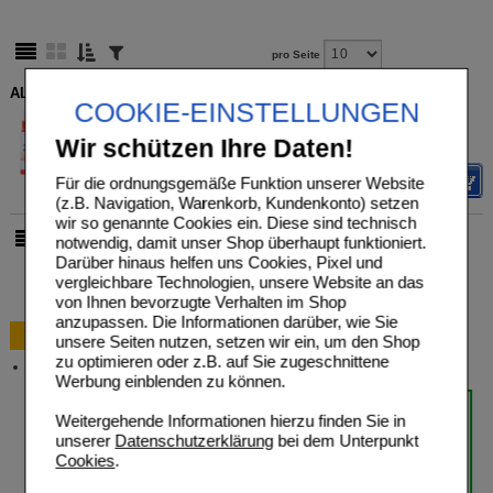
pro Seite
ALPINE PARTYPLUG Ohrstöpsel
COOKIE-EINSTELLUNGEN
Alpine Nederland B.V.
UVP
**
13,95 €
Unser Preis
*
11,16 €
10992528
Wir schützen Ihre Daten!
2
St
Sie sparen
2,79 €
(
20%
)
Details
Für die ordnungsgemäße Funktion unserer Website
(z.B. Navigation, Warenkorb, Kundenkonto) setzen
wir so genannte Cookies ein. Diese sind technisch
notwendig, damit unser Shop überhaupt funktioniert.
pro Seite
Darüber hinaus helfen uns Cookies, Pixel und
vergleichbare Technologien, unsere Website an das
von Ihnen bevorzugte Verhalten im Shop
anzupassen. Die Informationen darüber, wie Sie
Bestellung
unsere Seiten nutzen, setzen wir ein, um den Shop
zu optimieren oder z.B. auf Sie zugeschnittene
Versandkosten
Werbung einblenden zu können.
Weitergehende Informationen hierzu finden Sie in
unserer
Datenschutzerklärung
bei dem Unterpunkt
Cookies
.