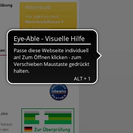
klärung
Warenkorb
Preis:
0,00 €
inkl. MwSt.
Warenkorb/Kasse
Noch 20,00 € bis
versandkostenfrei!
Der Warenkorb ist leer
ken
Bestellung
Versandkosten
n
plus
n heraus
in den