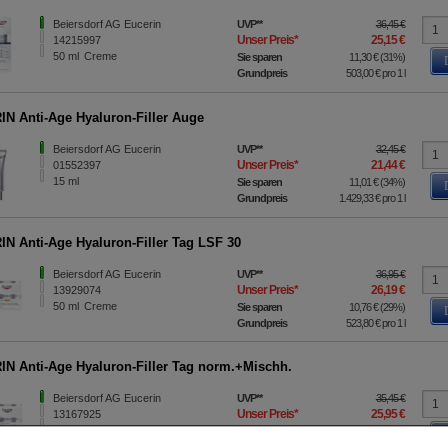
Beiersdorf AG Eucerin
UVP
**
36,45 €
Unser Preis
*
25,15 €
14215997
50
ml
Creme
Sie sparen
11,30 €
(
31%
)
Grundpreis
503,00 €
pro 1 l
N Anti-Age Hyaluron-Filler Auge
Beiersdorf AG Eucerin
UVP
**
32,45 €
Unser Preis
*
21,44 €
01552397
15
ml
Sie sparen
11,01 €
(
34%
)
Grundpreis
1.429,33 €
pro 1 l
N Anti-Age Hyaluron-Filler Tag LSF 30
Beiersdorf AG Eucerin
UVP
**
36,95 €
Unser Preis
*
26,19 €
13929074
50
ml
Creme
Sie sparen
10,76 €
(
29%
)
Grundpreis
523,80 €
pro 1 l
N Anti-Age Hyaluron-Filler Tag norm.+Mischh.
Beiersdorf AG Eucerin
UVP
**
35,45 €
Unser Preis
*
25,95 €
13167925
50
ml
Creme
Sie sparen
9,50 €
(
27%
)
Grundpreis
519,00 €
pro 1 l