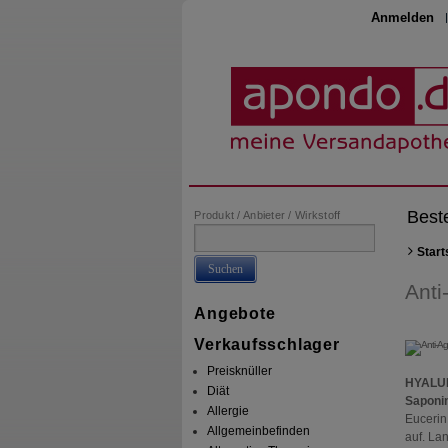
Anmelden
Best
Produkt / Anbieter / Wirkstoff
Start
Suchen
Anti
Angebote
Verkaufsschlager
Preisknüller
HYALURO
Diät
Saponi
Allergie
Eucerin
Allgemeinbefinden
auf. La