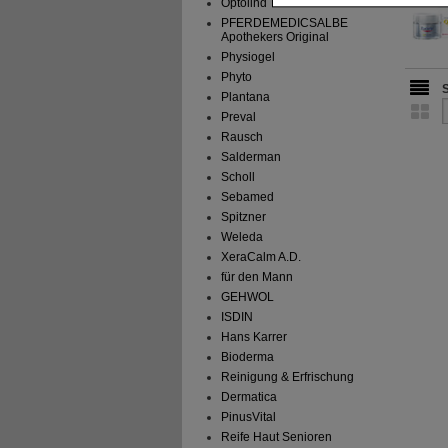
Optolind
Inhalte anzuzeigen un
PFERDEMEDICSALBE
Apothekers Original
Statistik & Tracking:
H
Physiogel
sammeln, mit deren Hil
Phyto
auch die Werbung auf Dr
Plantana
teilweise an Dritte wi
Preval
Rausch
Salderman
Scholl
Sebamed
Spitzner
Weleda
XeraCalm A.D.
für den Mann
GEHWOL
ISDIN
Hans Karrer
Bioderma
Reinigung & Erfrischung
Dermatica
PinusVital
Reife Haut Senioren