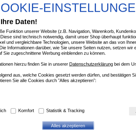
OOKIE-EINSTELLUNG
N Anti-Age Hyaluron-Filler UREA Nachtcreme
Ihre Daten!
Beiersdorf AG Eucerin
UVP
**
37,95 €
Unser Preis
*
26,49 €
14216005
e Funktion unserer Website (z.B. Navigation, Warenkorb, Kundenkon
50
ml
Creme
Sie sparen
11,46 €
(
30%
)
Diese sind technisch notwendig, damit unser Shop überhaupt funktio
Grundpreis
529,80 €
pro 1 l
ixel und vergleichbare Technologien, unsere Website an das von Ihne
ie Informationen darüber, wie Sie unsere Seiten nutzen, setzen wir 
N Anti-Age Hyaluron-Filler Intensiv-Maske
auf Sie zugeschnittene Werbung einblenden zu können.
Beiersdorf AG Eucerin
UVP
**
9,95 €
ionen hierzu finden Sie in unserer
Datenschutzerklärung
bei dem Un
Unser Preis
*
7,65 €
15562560
1
St
Gesichtsmaske
Sie sparen
2,30 €
(
23%
)
folgend aus, welche Cookies gesetzt werden dürfen, und bestätigen S
tieren Sie alle Cookies durch "Alles akzeptieren":
N EGH Q10 Active Anti-Faltenpflegecreme
Beiersdorf AG Eucerin
UVP
**
36,45 €
Unser Preis
*
26,39 €
08651665
g:
Hierbei handelt es sich um Cookies, die für die Grundfunktionen u
50
ml
Creme
Sie sparen
10,06 €
(
28%
)
lich
Komfort
Statistik & Tracking
avigation, Warenkorb, Kundenkonto), weshalb auf diese nicht verzich
Grundpreis
527,80 €
pro 1 l
s werden genutzt um das Einkaufserlebnis noch ansprechender zu g
Alles akzeptieren
IN EGH Q10 Active Nachtcreme
e Wiedererkennung des Besuchers oder unsere Seite an bevorzugte Ve
zupassen. Komfort-Cookies ermöglichen es uns auch auf Ihre Bedürf