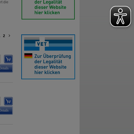
rt die
1
2
Details
Details