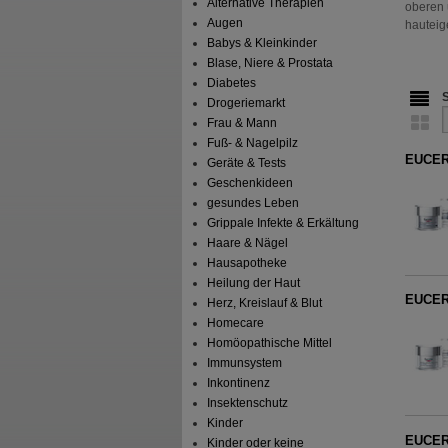
Alternative Therapien
oberen 
Augen
hauteig
Babys & Kleinkinder
Blase, Niere & Prostata
Diabetes
Drogeriemarkt
Frau & Mann
Fuß- & Nagelpilz
EUCERI
Geräte & Tests
Geschenkideen
gesundes Leben
Grippale Infekte & Erkältung
Haare & Nägel
Hausapotheke
Heilung der Haut
EUCERI
Herz, Kreislauf & Blut
Homecare
Homöopathische Mittel
Immunsystem
Inkontinenz
Insektenschutz
Kinder
EUCERI
Kinder oder keine