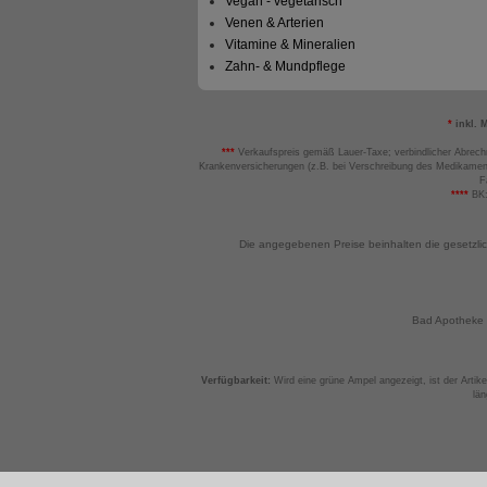
Vegan - vegetarisch
Venen & Arterien
Vitamine & Mineralien
Zahn- & Mundpflege
*
inkl. 
***
Verkaufspreis gemäß Lauer-Taxe; verbindlicher Abrech
Krankenversicherungen (z.B. bei Verschreibung des Medikamen
F
****
BK:
Die angegebenen Preise beinhalten die gesetzli
Bad Apotheke -
Verfügbarkeit:
Wird eine grüne Ampel angezeigt, ist der Artikel
län