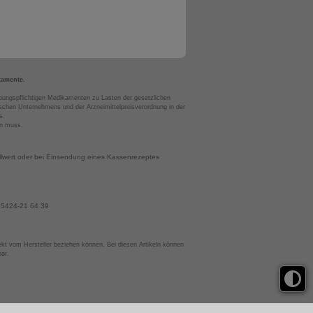
kamente.
bungspflichtigen Medikamenten zu Lasten der gesetzlichen
chen Unternehmens und der Arzneimittelpreisverordnung in der
s.
en muss.
llwert oder bei Einsendung eines Kassenrezeptes
 05424-21 64 39
irekt vom Hersteller beziehen können. Bei diesen Artikeln können
bar.