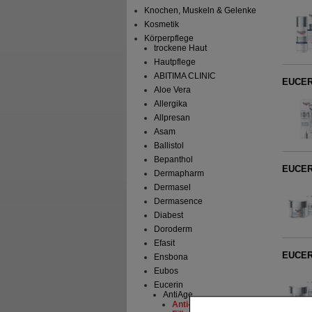
Knochen, Muskeln & Gelenke
Kosmetik
Körperpflege
trockene Haut
Hautpflege
ABITIMA CLINIC
EUCERI
Aloe Vera
Allergika
Allpresan
Asam
Ballistol
Bepanthol
EUCERI
Dermapharm
Dermasel
Dermasence
Diabest
Doroderm
Efasit
EUCERI
Ensbona
Eubos
Eucerin
AntiAge
Anti-Age Hyaluron-