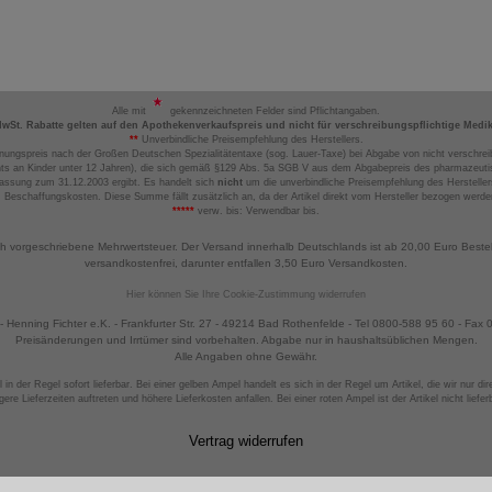
Alle mit
gekennzeichneten Felder sind Pflichtangaben.
MwSt. Rabatte gelten auf den Apothekenverkaufspreis und nicht für verschreibungspflichtige Medi
**
Unverbindliche Preisempfehlung des Herstellers.
nungspreis nach der Großen Deutschen Spezialitätentaxe (sog. Lauer-Taxe) bei Abgabe von nicht verschrei
ts an Kinder unter 12 Jahren), die sich gemäß §129 Abs. 5a SGB V aus dem Abgabepreis des pharmazeutis
assung zum 31.12.2003 ergibt. Es handelt sich
nicht
um die unverbindliche Preisempfehlung des Hersteller
 Beschaffungskosten. Diese Summe fällt zusätzlich an, da der Artikel direkt vom Hersteller bezogen werd
*****
verw. bis: Verwendbar bis.
ch vorgeschriebene Mehrwertsteuer. Der Versand innerhalb Deutschlands ist ab 20,00 Euro Beste
versandkostenfrei, darunter entfallen 3,50 Euro Versandkosten.
Hier können Sie Ihre Cookie-Zustimmung widerrufen
 Henning Fichter e.K. - Frankfurter Str. 27 - 49214 Bad Rothenfelde - Tel 0800-588 95 60 - Fax
Preisänderungen und Irrtümer sind vorbehalten. Abgabe nur in haushaltsüblichen Mengen.
Alle Angaben ohne Gewähr.
 in der Regel sofort lieferbar. Bei einer gelben Ampel handelt es sich in der Regel um Artikel, die wir nur d
gere Lieferzeiten auftreten und höhere Lieferkosten anfallen. Bei einer roten Ampel ist der Artikel nicht liefer
Vertrag widerrufen