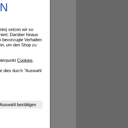
EN
to) setzen wir so
Details
niert. Darüber hinaus
n bevorzugte Verhalten
ein, um den Shop zu
terpunkt
Cookies
.
Details
ie dies durch "Auswahl
nserer Website
Details
Auswahl bestätigen
tet werden kann.
estalten,
rhaltensweisen (z.B.
nisse zugeschrittene