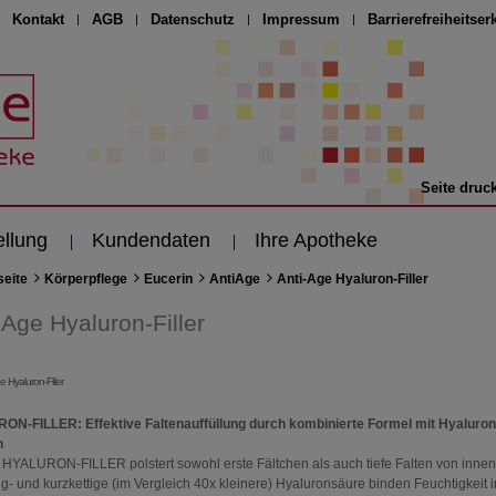
Kontakt
AGB
Datenschutz
Impressum
Barrierefreiheitser
Seite druc
ellung
Kundendaten
Ihre Apotheke
seite
Körperpflege
Eucerin
AntiAge
Anti-Age Hyaluron-Filler
-Age Hyaluron-Filler
N-FILLER: Effektive Faltenauffüllung durch kombinierte Formel mit Hyaluro
n
 HYALURON-FILLER polstert sowohl erste Fältchen als auch tiefe Falten von inne
ng- und kurzkettige (im Vergleich 40x kleinere) Hyaluronsäure binden Feuchtigkeit 