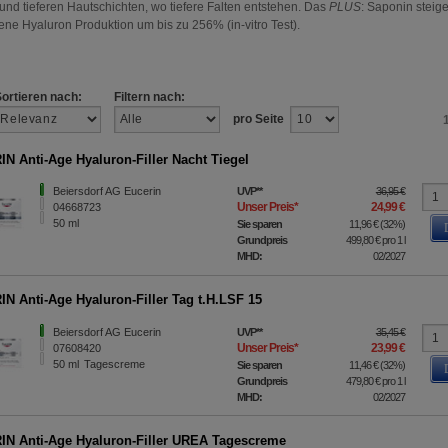
und tieferen Hautschichten, wo tiefere Falten entstehen. Das
PLUS
: Saponin steige
ene Hyaluron Produktion um bis zu 256% (in-vitro Test).
Sortieren nach:
Filtern nach:
pro Seite
N Anti-Age Hyaluron-Filler Nacht Tiegel
Beiersdorf AG Eucerin
UVP
**
36,95 €
Unser Preis
*
24,99 €
04668723
50
ml
Sie sparen
11,96 €
(
32%
)
Grundpreis
499,80 €
pro 1 l
MHD:
02/2027
N Anti-Age Hyaluron-Filler Tag t.H.LSF 15
Beiersdorf AG Eucerin
UVP
**
35,45 €
Unser Preis
*
23,99 €
07608420
50
ml
Tagescreme
Sie sparen
11,46 €
(
32%
)
Grundpreis
479,80 €
pro 1 l
MHD:
02/2027
N Anti-Age Hyaluron-Filler UREA Tagescreme