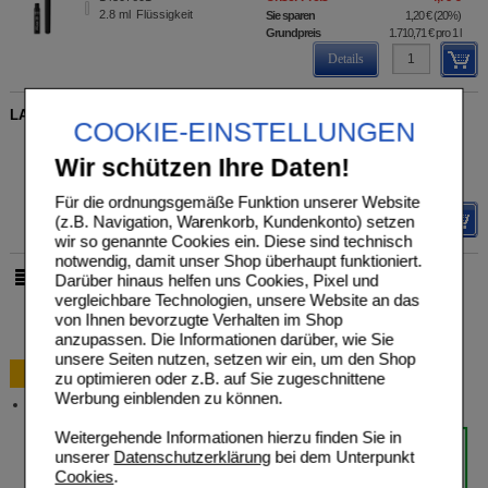
2.8
ml
Flüssigkeit
Sie sparen
1,20 €
(
20%
)
Grundpreis
1.710,71 €
pro 1 l
Details
LAVERA Butterfly Effect Mascara beautiful black
COOKIE-EINSTELLUNGEN
LAVERANA GMBH & Co. KG
UVP
**
9,89 €
Unser Preis
*
7,91 €
10198233
Wir schützen Ihre Daten!
11
ml
Flüssigkeit
Sie sparen
1,98 €
(
20%
)
Grundpreis
719,09 €
pro 1 l
Für die ordnungsgemäße Funktion unserer Website
(z.B. Navigation, Warenkorb, Kundenkonto) setzen
Details
wir so genannte Cookies ein. Diese sind technisch
notwendig, damit unser Shop überhaupt funktioniert.
Darüber hinaus helfen uns Cookies, Pixel und
pro Seite
vergleichbare Technologien, unsere Website an das
von Ihnen bevorzugte Verhalten im Shop
anzupassen. Die Informationen darüber, wie Sie
unsere Seiten nutzen, setzen wir ein, um den Shop
Bestellung
zu optimieren oder z.B. auf Sie zugeschnittene
Werbung einblenden zu können.
Versandkosten
Weitergehende Informationen hierzu finden Sie in
unserer
Datenschutzerklärung
bei dem Unterpunkt
Cookies
.