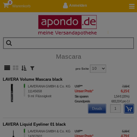
0
Anmelden
Warenkorb
Mascara
pro Seite
LAVERA Volume Mascara black
LAVERANA GMBH & Co. KG
UVP
**
7,69 €
Unser Preis
*
6,15 €
11145658
9
ml
Flüssigkeit
Sie sparen
1,54 €
(
20%
)
Grundpreis
683,33 €
pro 1 l
Details
LAVERA Liquid Eyeliner 01 black
LAVERANA GMBH & Co. KG
UVP
**
5,99 €
Unser Preis
*
4,79 €
14307601