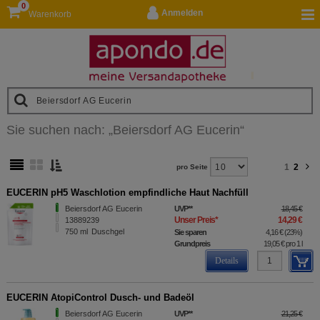
0
Anmelden
Warenkorb
Sie suchen nach:
„
Beiersdorf AG Eucerin
“
1
2
pro Seite
EUCERIN pH5 Waschlotion empfindliche Haut Nachfüll
Beiersdorf AG Eucerin
UVP
**
18,45 €
Unser Preis
*
14,29 €
13889239
750
ml
Duschgel
Sie sparen
4,16 €
(
23%
)
Grundpreis
19,05 €
pro 1 l
Details
EUCERIN AtopiControl Dusch- und Badeöl
Beiersdorf AG Eucerin
UVP
**
21,25 €