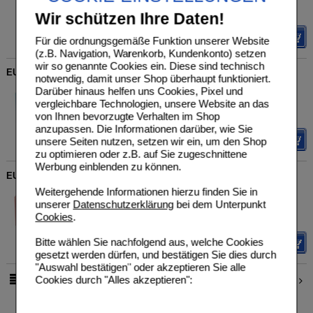
400
ml
Duschgel
Sie sparen
3,00 €
(
19%
)
Wir schützen Ihre Daten!
Grundpreis
31,13 €
pro 1 l
Details
Für die ordnungsgemäße Funktion unserer Website
(z.B. Navigation, Warenkorb, Kundenkonto) setzen
wir so genannte Cookies ein. Diese sind technisch
EUCERIN UreaRepair Sanftes Duschgel 5% Nachf.Btl.
notwendig, damit unser Shop überhaupt funktioniert.
Beiersdorf AG Eucerin
UVP
**
15,95 €
Darüber hinaus helfen uns Cookies, Pixel und
Unser Preis
*
12,76 €
19116202
vergleichbare Technologien, unsere Website an das
400
ml
Duschgel
Sie sparen
3,19 €
(
20%
)
von Ihnen bevorzugte Verhalten im Shop
Grundpreis
31,90 €
pro 1 l
anzupassen. Die Informationen darüber, wie Sie
Details
unsere Seiten nutzen, setzen wir ein, um den Shop
zu optimieren oder z.B. auf Sie zugeschnittene
Werbung einblenden zu können.
EUCERIN pH5 Duschgel & Öl empfindliche Haut NF
Weitergehende Informationen hierzu finden Sie in
Beiersdorf AG Eucerin
UVP
**
14,25 €
Unser Preis
*
11,59 €
19343317
unserer
Datenschutzerklärung
bei dem Unterpunkt
400
ml
Duschgel
Sie sparen
2,66 €
(
19%
)
Cookies
.
Grundpreis
28,98 €
pro 1 l
Bitte wählen Sie nachfolgend aus, welche Cookies
Details
gesetzt werden dürfen, und bestätigen Sie dies durch
"Auswahl bestätigen" oder akzeptieren Sie alle
Cookies durch "Alles akzeptieren":
1
2
pro Seite