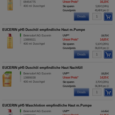
Unser Preis
*
16,19 €
08454775
400
ml
Duschgel
Sie sparen
5,06 €
(
24%
)
Grundpreis
40,48 €
pro 1 l
Details
EUCERIN pH5 Duschöl empfindliche Haut m.Pumpe
Beiersdorf AG Eucerin
UVP
**
19,75 €
Unser Preis
*
14,65 €
13889021
400
ml
Duschgel
Sie sparen
5,10 €
(
26%
)
Grundpreis
36,63 €
pro 1 l
Details
EUCERIN pH5 Duschöl empfindliche Haut Nachfüll
Beiersdorf AG Eucerin
UVP
**
18,25 €
Unser Preis
*
14,55 €
13889038
400
ml
Duschgel
Sie sparen
3,70 €
(
20%
)
Grundpreis
36,38 €
pro 1 l
Details
EUCERIN pH5 Waschlotion empfindliche Haut m.Pumpe
Beiersdorf AG Eucerin
UVP
**
14,45 €