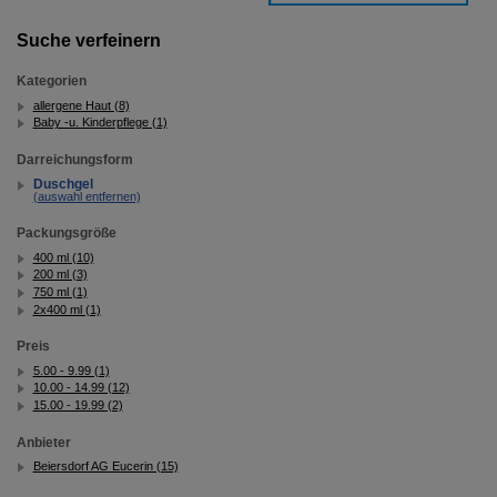
Dritte wie z.B. Google oder soziale Medien
übertragen werden.
Suche verfeinern
Kategorien
allergene Haut (8)
Baby -u. Kinderpflege (1)
Darreichungsform
Duschgel
(auswahl entfernen)
Packungsgröße
400 ml (10)
200 ml (3)
750 ml (1)
2x400 ml (1)
Preis
5.00 - 9.99 (1)
10.00 - 14.99 (12)
15.00 - 19.99 (2)
Anbieter
Beiersdorf AG Eucerin (15)