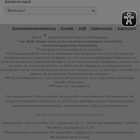
Sortieren nach
Barrierefreiheitserklärung
Kontakt
AGB
Datenschutz
Impressum
Alle mit
gekennzeichneten Felder sind Pflichtangaben.
*
inkl. MwSt. Rabatte gelten auf den Apothekenverkaufspreis und nicht für
verschreibungspflichtige Medikamente.
**
Unverbindliche Preisempfehlung des Herstellers.
***
Verkaufspreis gemäß Lauer-Taxe; verbindlicher Abrechnungspreis nach der Großen Deutschen
Spezialitätentaxe (sog. Lauer-Taxe) bei Abgabe von nicht verschreibungspflichtigen Medikamenten zu
Lasten der gesetzlichen Krankenversicherungen (z.B. bei Verschreibung des Medikaments an Kinder unter
12 Jahren), die sich gemäß §129 Abs. 5a SGB V aus dem Abgabepreis des pharmazeutischen
Unternehmens und der Arzneimittelpreisverordnung in der Fassung zum 31.12.2003 ergibt. Es handelt sich
nicht
um die unverbindliche Preisempfehlung des Herstellers.
****
BK: Beschaffungskosten. Diese Summe fällt zusätzlich an, da der Artikel direkt vom Hersteller
bezogen werden muss.
*****
verw. bis: Verwendbar bis.
Die angegebenen Preise beinhalten die gesetzlich vorgeschriebene Mehrwertsteuer. Der
Versand innerhalb Deutschlands ist ab 20,00 Euro Bestellwert oder bei Einsendung eines
Kassenrezeptes versandkostenfrei, darunter entfallen 3,50 Euro Versandkosten.
Hier können Sie Ihre Cookie-Zustimmung widerrufen
Bad Apotheke - Henning Fichter e.K. - Frankfurter Str. 27 - 49214 Bad Rothenfelde - Tel 0800-
588 95 60 - Fax 05424-21 64 39
Preisänderungen und Irrtümer sind vorbehalten. Abgabe nur in haushaltsüblichen Mengen.
Alle Angaben ohne Gewähr.