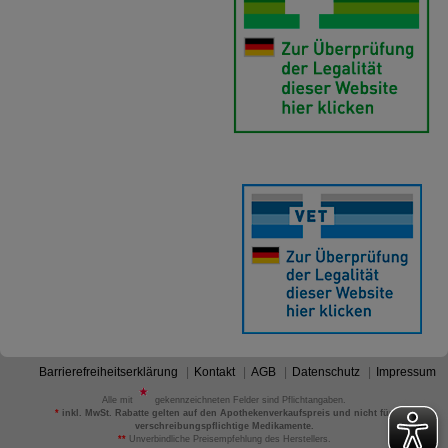
Statistik & Tracking:
Hierüber lassen sich
Informationen über die Art und Weise der Nutzung
unserer Website sammeln, mit deren Hilfe wir unsere
Website weiter für Sie optimieren können, den Inhalt
auf unserer Website aber auch die Werbung auf
Drittseiten möglichst relevant für Sie zu gestalten.
Bitte beachten Sie, dass Daten hierfür teilweise an
Dritte wie z.B. Google oder soziale Medien
übertragen werden.
Barrierefreiheitserklärung
Kontakt
AGB
Datenschutz
Impressum
Alle mit
gekennzeichneten Felder sind Pflichtangaben.
*
inkl. MwSt. Rabatte gelten auf den Apothekenverkaufspreis und nicht für
verschreibungspflichtige Medikamente.
**
Unverbindliche Preisempfehlung des Herstellers.