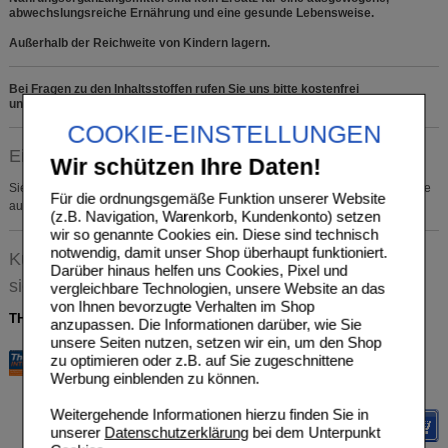
abwechslungsreiche Ernährung und eine gesunde Lebensweise.
Außerhalb der Reichweite von Kindern lagern.
Bei Fragen zu den Inhaltsstoffen rufen Sie uns bitte kostenfrei
unter 0800 - 588 95 60 an.
COOKIE-EINSTELLUNGEN
Einkaufsliste auswählen
Wir schützen Ihre Daten!
Sie müssen
sich anmelden
um den ausgewählten Artikel in eine Einkaufsliste
Für die ordnungsgemäße Funktion unserer Website
aufzunehmen.
(z.B. Navigation, Warenkorb, Kundenkonto) setzen
wir so genannte Cookies ein. Diese sind technisch
notwendig, damit unser Shop überhaupt funktioniert.
Kunden, die dieses Produkt gekauft haben, haben
Darüber hinaus helfen uns Cookies, Pixel und
sich ebenfalls für folgende Artikel entschieden
vergleichbare Technologien, unsere Website an das
von Ihnen bevorzugte Verhalten im Shop
THOMAPYRIN INTENSIV Tabletten
anzupassen. Die Informationen darüber, wie Sie
unsere Seiten nutzen, setzen wir ein, um den Shop
A. Nattermann & Cie GmbH
AVP
***
9,79 €
zu optimieren oder z.B. auf Sie zugeschnittene
Unser Preis
*
6,15 €
00624605
Werbung einblenden zu können.
20
St
Tabletten
Sie sparen
3,64 €
(
37%
)
Max. Abgabe:
2
Weitergehende Informationen hierzu finden Sie in
Details
unserer
Datenschutzerklärung
bei dem Unterpunkt