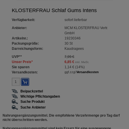
KLOSTERFRAU Schlaf Gums Intens
Verfügbarkeit
:
sofort lieferbar
Anbieter:
MCM KLOSTERFRAU Vertr.
GmbH
Artikelnr.:
19230346
Packungsgröße:
30
St
Darreichungsform:
Kaudragees
UVP
**
7,99 €
Unser Preis
*
6,85 €
inkl. MwSt.
Sie sparen
1,14 €
(
14%
)
Versandkosten:
ggf.zzgl.
Versandkosten
Beipackzettel
Wichtige Pflichtangaben
Suche Produkt
Suche Anbieter
Nahrungsergänzungsmittel. Die empfohlene Verzehrmenge pro Tag darf
nicht überschritten werden.
Nahrungsergänzungsmittel sind kein Ersatz für eine ausgewogene,