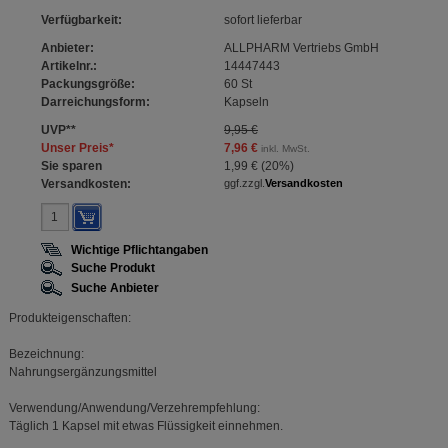
Verfügbarkeit
:
sofort lieferbar
Anbieter:
ALLPHARM Vertriebs GmbH
Artikelnr.:
14447443
Packungsgröße:
60
St
Darreichungsform:
Kapseln
UVP
**
9,95 €
Unser Preis
*
7,96 €
inkl. MwSt.
Sie sparen
1,99 €
(
20%
)
Versandkosten:
ggf.zzgl.
Versandkosten
Wichtige Pflichtangaben
Suche Produkt
Suche Anbieter
Produkteigenschaften:
Bezeichnung:
Nahrungsergänzungsmittel
Verwendung/Anwendung/Verzehrempfehlung:
Täglich 1 Kapsel mit etwas Flüssigkeit einnehmen.