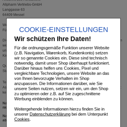
Allpharm Vertriebs-GmbH
Langgasse 63
64409 Messel
Weitere Hinweise:
COOKIE-EINSTELLUNGEN
Für Vegetarier und Veganer geeignet, gluten- und laktosefrei.
Wir schützen Ihre Daten!
Die angegebene empfohlene tägliche Verzehrsmenge darf nicht überschritten
werden. Nahrungsergänzungsmittel sind kein Ersatz für eine ausgewogene
Für die ordnungsgemäße Funktion unserer Website
und abwechslungsreiche Ernährung und gesunde Lebensweise. Für kleine
(z.B. Navigation, Warenkorb, Kundenkonto) setzen
Kinder unzugänglich aufbewahren.
wir so genannte Cookies ein. Diese sind technisch
notwendig, damit unser Shop überhaupt funktioniert.
Quelle: www.allpharm.de
Darüber hinaus helfen uns Cookies, Pixel und
Stand: 12/2020
vergleichbare Technologien, unsere Website an das
von Ihnen bevorzugte Verhalten im Shop
Teufelskralle-Extrakt, Hydroxypropylmethylcellulose (vegane Kapselhülle),
anzupassen. Die Informationen darüber, wie Sie
Ascorbinsäure, Trennmittel Magnesiumsalze der Speisefettsäuren. Allergene:
unsere Seiten nutzen, setzen wir ein, um den Shop
keine
zu optimieren oder z.B. auf Sie zugeschnittene
Werbung einblenden zu können.
Nahrungsergänzungsmittel. Die empfohlene Verzehrmenge pro Tag darf
nicht überschritten werden.
Weitergehende Informationen hierzu finden Sie in
unserer
Datenschutzerklärung
bei dem Unterpunkt
Nahrungsergänzungsmittel sind kein Ersatz für eine ausgewogene,
Cookies
.
abwechslungsreiche Ernährung und eine gesunde Lebensweise.