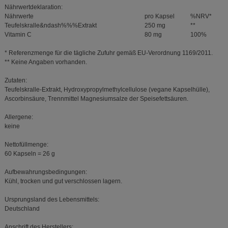
Nährwertdeklaration:
Nährwerte
pro Kapsel
%NRV*
Teufelskralle&ndash%%%Extrakt
250 mg
**
Vitamin C
80 mg
100%
* Referenzmenge für die tägliche Zufuhr gemäß EU-Verordnung 1169/2011.
** Keine Angaben vorhanden.
Zutaten:
Teufelskralle-Extrakt, Hydroxypropylmethylcellulose (vegane Kapselhülle),
Ascorbinsäure, Trennmittel Magnesiumsalze der Speisefettsäuren.
Allergene:
keine
Nettofüllmenge:
60 Kapseln = 26 g
Aufbewahrungsbedingungen:
Kühl, trocken und gut verschlossen lagern.
Ursprungsland des Lebensmittels:
Deutschland
Anschrift des Herstellers: