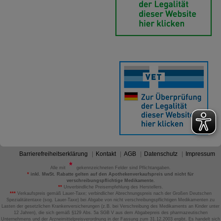
Barrierefreiheitserklärung
Kontakt
AGB
Datenschutz
Impressum
Alle mit
gekennzeichneten Felder sind Pflichtangaben.
*
inkl. MwSt. Rabatte gelten auf den Apothekenverkaufspreis und nicht für
verschreibungspflichtige Medikamente.
**
Unverbindliche Preisempfehlung des Herstellers.
***
Verkaufspreis gemäß Lauer-Taxe; verbindlicher Abrechnungspreis nach der Großen Deutschen
Spezialitätentaxe (sog. Lauer-Taxe) bei Abgabe von nicht verschreibungspflichtigen Medikamenten zu
Lasten der gesetzlichen Krankenversicherungen (z.B. bei Verschreibung des Medikaments an Kinder unter
12 Jahren), die sich gemäß §129 Abs. 5a SGB V aus dem Abgabepreis des pharmazeutischen
Unternehmens und der Arzneimittelpreisverordnung in der Fassung zum 31.12.2003 ergibt. Es handelt sich