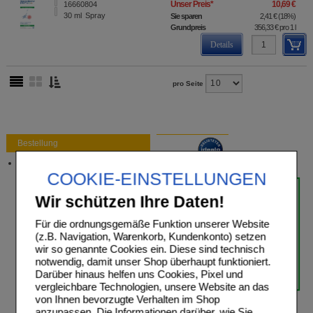
Unser Preis
*
10,69 €
16660804
30
ml
Spray
Sie sparen
2,41 €
(
18%
)
Grundpreis
356,33 €
pro 1 l
Details
pro Seite
Bestellung
Versandkosten
COOKIE-EINSTELLUNGEN
Wir schützen Ihre Daten!
Für die ordnungsgemäße Funktion unserer Website
(z.B. Navigation, Warenkorb, Kundenkonto) setzen
wir so genannte Cookies ein. Diese sind technisch
notwendig, damit unser Shop überhaupt funktioniert.
Darüber hinaus helfen uns Cookies, Pixel und
vergleichbare Technologien, unsere Website an das
von Ihnen bevorzugte Verhalten im Shop
anzupassen. Die Informationen darüber, wie Sie