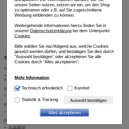
unsere Seiten nutzen, setzen wir ein, um den Shop
zu optimieren oder z.B. auf Sie zugeschnittene
Werbung einblenden zu können.
Weitergehende Informationen hierzu finden Sie in
unserer
Datenschutzerklärung
bei dem Unterpunkt
Cookies
.
Bitte wählen Sie nachfolgend aus, welche Cookies
gesetzt werden dürfen, und bestätigen Sie dies durch
"Auswahl bestätigen" oder akzeptieren Sie alle
Suche verfeinern
Cookies durch "Alles akzeptieren":
Kategorien
Erkältung (1)
Mehr Information
Halsschmerz-Sprays (1)
Technisch Notwendig:
Technisch erforderlich
Hierbei handelt es sich um
Komfort
Darreichungsform
Cookies, die für die Grundfunktionen unserer
Spray (2)
Website notwendig sind (z.B. Navigation, Warenkorb,
Statistik & Tracking
Auswahl bestätigen
Kundenkonto), weshalb auf diese nicht verzichtet
Packungsgröße
werden kann.
30 ml (2)
Alles akzeptieren
Komfort:
Diese Cookies werden genutzt um das
Preis
Einkaufserlebnis noch ansprechender zu gestalten,
>= 10.00 (2)