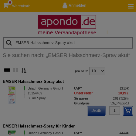
0
Anmelden
Warenkorb
Sie suchen nach:
„
EMSER Halsschmerz-Spray akut
“
pro Seite
EMSER Halsschmerz-Spray akut
Uriach Germany GmbH
UVP
**
13,10 €
Unser Preis
*
10,19 €
13154489
30
ml
Spray
Sie sparen
2,91 €
(
22%
)
Grundpreis
339,67 €
pro 1 l
Details
EMSER Halsschmerz-Spray für Kinder
Uriach Germany GmbH
UVP
**
13,10 €