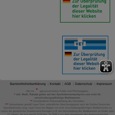
Barrierefreiheitserklärung
Kontakt
AGB
Datenschutz
Impressum
Alle mit
gekennzeichneten Felder sind Pflichtangaben.
*
inkl. MwSt. Rabatte gelten auf den Apothekenverkaufspreis und nicht für
verschreibungspflichtige Medikamente.
**
Unverbindliche Preisempfehlung des Herstellers.
***
Verkaufspreis gemäß Lauer-Taxe; verbindlicher Abrechnungspreis nach der Großen Deutschen
Spezialitätentaxe (sog. Lauer-Taxe) bei Abgabe von nicht verschreibungspflichtigen Medikamenten zu
Lasten der gesetzlichen Krankenversicherungen (z.B. bei Verschreibung des Medikaments an Kinder unter
12 Jahren), die sich gemäß §129 Abs. 5a SGB V aus dem Abgabepreis des pharmazeutischen