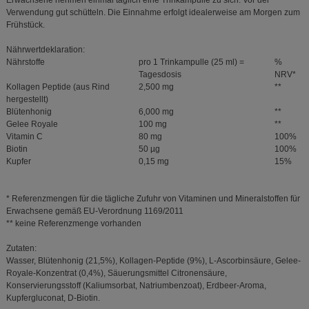
Erwachsene nehmen einmal täglich eine Trinkampulle zu sich. Vor der
Verwendung gut schütteln. Die Einnahme erfolgt idealerweise am Morgen zum
Frühstück.
Nährwertdeklaration:
Nährstoffe
pro 1 Trinkampulle (25 ml) =
%
Tagesdosis
NRV*
Kollagen Peptide (aus Rind
2,500 mg
**
hergestellt)
Blütenhonig
6,000 mg
**
Gelee Royale
100 mg
**
Vitamin C
80 mg
100%
Biotin
50 µg
100%
Kupfer
0,15 mg
15%
* Referenzmengen für die tägliche Zufuhr von Vitaminen und Mineralstoffen für
Erwachsene gemäß EU-Verordnung 1169/2011
** keine Referenzmenge vorhanden
Zutaten:
Wasser, Blütenhonig (21,5%), Kollagen-Peptide (9%), L-Ascorbinsäure, Gelee-
Royale-Konzentrat (0,4%), Säuerungsmittel Citronensäure,
Konservierungsstoff (Kaliumsorbat, Natriumbenzoat), Erdbeer-Aroma,
Kupfergluconat, D-Biotin.