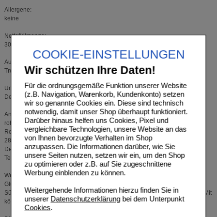
Allergene:
keine
Nettofüllmenge:
30 Trinkampullen zu je 25 ml = 750 ml
COOKIE-EINSTELLUNGEN
Aufbewahrungsbedingungen:
Wir schützen Ihre Daten!
Trocken, vor Licht geschützt und nicht über 25°C aufbewahren.
Für die ordnungsgemäße Funktion unserer Website
Ursprungsland des Lebensmittels:
(z.B. Navigation, Warenkorb, Kundenkonto) setzen
Deutschland
wir so genannte Cookies ein. Diese sind technisch
notwendig, damit unser Shop überhaupt funktioniert.
Anschrift des Herstellers:
Darüber hinaus helfen uns Cookies, Pixel und
roha arzneimittel GmbH
vergleichbare Technologien, unsere Website an das
Rockwinkeler Heerstraße 100
von Ihnen bevorzugte Verhalten im Shop
28355 Bremen
anzupassen. Die Informationen darüber, wie Sie
Deutschland
unsere Seiten nutzen, setzen wir ein, um den Shop
Telefon: 0421 25790
zu optimieren oder z.B. auf Sie zugeschnittene
Werbung einblenden zu können.
Weitere Hinweise:
Glutenfrei, Lactosefrei. Frei von Zuckerzusätzen, Farbstoffen und künstlichen
Weitergehende Informationen hierzu finden Sie in
Süßungsmitteln. Wir verwenden keine gentechnisch veränderten Rohstoffe. Mit
unserer
Datenschutzerklärung
bei dem Unterpunkt
köstlichem Erdbeergeschmack und einer feinen Blütenhonignote.
Cookies
.