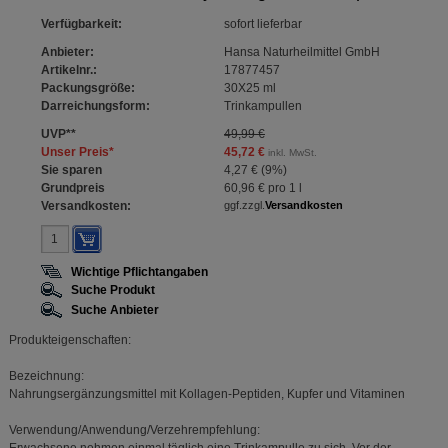
Verfügbarkeit
:
sofort lieferbar
Anbieter:
Hansa Naturheilmittel GmbH
Artikelnr.:
17877457
Packungsgröße:
30X25
ml
Darreichungsform:
Trinkampullen
UVP
**
49,99 €
Unser Preis
*
45,72 €
inkl. MwSt.
Sie sparen
4,27 €
(
9%
)
Grundpreis
60,96 €
pro 1 l
Versandkosten:
ggf.zzgl.
Versandkosten
Wichtige Pflichtangaben
Suche Produkt
Suche Anbieter
Produkteigenschaften:
Bezeichnung:
Nahrungsergänzungsmittel mit Kollagen-Peptiden, Kupfer und Vitaminen
Verwendung/Anwendung/Verzehrempfehlung: