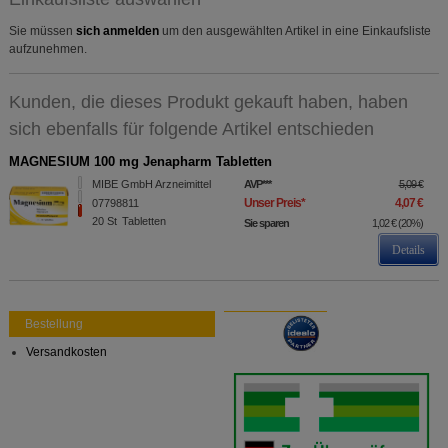
Statistik & Tracking:
Hierüber lassen sich
Informationen über die Art und Weise der Nutzung
Sie müssen
sich anmelden
um den ausgewählten Artikel in eine Einkaufsliste
unserer Website sammeln, mit deren Hilfe wir unsere
aufzunehmen.
Website weiter für Sie optimieren können, den Inhalt
auf unserer Website aber auch die Werbung auf
Drittseiten möglichst relevant für Sie zu gestalten.
Kunden, die dieses Produkt gekauft haben, haben
Bitte beachten Sie, dass Daten hierfür teilweise an
Dritte wie z.B. Google oder soziale Medien
sich ebenfalls für folgende Artikel entschieden
übertragen werden.
MAGNESIUM 100 mg Jenapharm Tabletten
MIBE GmbH Arzneimittel
AVP
***
5,09 €
Unser Preis
*
4,07 €
07798811
20
St
Tabletten
Sie sparen
1,02 €
(
20%
)
Details
Bestellung
Versandkosten