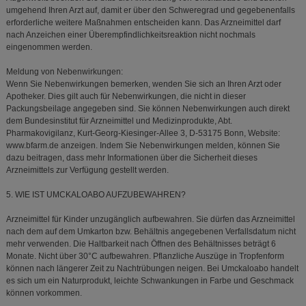
umgehend Ihren Arzt auf, damit er über den Schweregrad und gegebenenfalls
erforderliche weitere Maßnahmen entscheiden kann. Das Arzneimittel darf
nach Anzeichen einer Überempfindlichkeitsreaktion nicht nochmals
eingenommen werden.
Meldung von Nebenwirkungen:
Wenn Sie Nebenwirkungen bemerken, wenden Sie sich an Ihren Arzt oder
Apotheker. Dies gilt auch für Nebenwirkungen, die nicht in dieser
Packungsbeilage angegeben sind. Sie können Nebenwirkungen auch direkt
dem Bundesinstitut für Arzneimittel und Medizinprodukte, Abt.
Pharmakovigilanz, Kurt-Georg-Kiesinger-Allee 3, D-53175 Bonn, Website:
www.bfarm.de anzeigen. Indem Sie Nebenwirkungen melden, können Sie
dazu beitragen, dass mehr Informationen über die Sicherheit dieses
Arzneimittels zur Verfügung gestellt werden.
5. WIE IST UMCKALOABO AUFZUBEWAHREN?
Arzneimittel für Kinder unzugänglich aufbewahren. Sie dürfen das Arzneimittel
nach dem auf dem Umkarton bzw. Behältnis angegebenen Verfallsdatum nicht
mehr verwenden. Die Haltbarkeit nach Öffnen des Behältnisses beträgt 6
Monate. Nicht über 30°C aufbewahren. Pflanzliche Auszüge in Tropfenform
können nach längerer Zeit zu Nachtrübungen neigen. Bei Umckaloabo handelt
es sich um ein Naturprodukt, leichte Schwankungen in Farbe und Geschmack
können vorkommen.