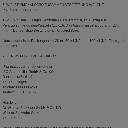
6. WIE IST UMCKALOABO ZUSAMMENGESETZT UND WELCHE
PACKUNGEN GIBT ES?
10 g (=9,75 ml) Flüssigkeit enthalten als Wirkstoff: 8,0 g Auszug aus
Pelargonium-sidoides-Wurzeln (1:8-10). Das Auszugsmittel ist Ethanol 11%
(m/m). Der sonstige Bestandteil ist: Glycerol 85%.
Umckaloabo ist in Packungen mit 20 ml, 50 ml (N2) und 100 ml (N3) Flüssigkeit
erhältlich.
7. VON WEM IST UMCKALOABO?
Pharmazeutischer Unternehmer:
ISO-Arzneimittel GmbH & Co. KG
Bunsenstraße 6-10
76275 Ettlingen
Telefon:08000005258
Telefax:08001009549
Hersteller:
Dr. Willmar Schwabe GmbH & Co. KG
Willmar-Schwabe-Str. 4
76227 Karlsruhe