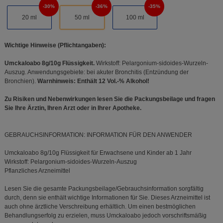
30%
36%
35%
20
ml
50
ml
100
ml
Wichtige Hinweise (Pflichtangaben):
Umckaloabo 8g/10g Flüssigkeit.
Wirkstoff: Pelargonium-sidoides-Wurzeln-
Auszug. Anwendungsgebiete: bei akuter Bronchitis (Entzündung der
Bronchien).
Warnhinweis: Enthält 12 Vol.-% Alkohol!
Zu Risiken und Nebenwirkungen lesen Sie die Packungsbeilage und fragen
Sie Ihre Ärztin, Ihren Arzt oder in Ihrer Apotheke.
GEBRAUCHSINFORMATION: INFORMATION FÜR DEN ANWENDER
Umckaloabo 8g/10g Flüssigkeit für Erwachsene und Kinder ab 1 Jahr
Wirkstoff: Pelargonium-sidoides-Wurzeln-Auszug
Pflanzliches Arzneimittel
Lesen Sie die gesamte Packungsbeilage/Gebrauchsinformation sorgfältig
durch, denn sie enthält wichtige Informationen für Sie. Dieses Arzneimittel ist
auch ohne ärztliche Verschreibung erhältlich. Um einen bestmöglichen
Behandlungserfolg zu erzielen, muss Umckaloabo jedoch vorschriftsmäßig