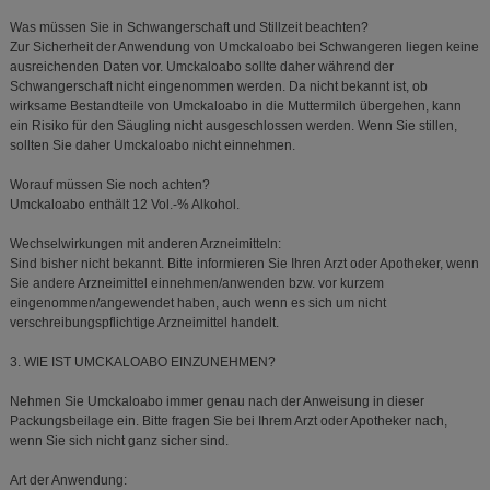
Was müssen Sie in Schwangerschaft und Stillzeit beachten?
Zur Sicherheit der Anwendung von Umckaloabo bei Schwangeren liegen keine
ausreichenden Daten vor. Umckaloabo sollte daher während der
Schwangerschaft nicht eingenommen werden. Da nicht bekannt ist, ob
wirksame Bestandteile von Umckaloabo in die Muttermilch übergehen, kann
ein Risiko für den Säugling nicht ausgeschlossen werden. Wenn Sie stillen,
sollten Sie daher Umckaloabo nicht einnehmen.
Worauf müssen Sie noch achten?
Umckaloabo enthält 12 Vol.-% Alkohol.
Wechselwirkungen mit anderen Arzneimitteln:
Sind bisher nicht bekannt. Bitte informieren Sie Ihren Arzt oder Apotheker, wenn
Sie andere Arzneimittel einnehmen/anwenden bzw. vor kurzem
eingenommen/angewendet haben, auch wenn es sich um nicht
verschreibungspflichtige Arzneimittel handelt.
3. WIE IST UMCKALOABO EINZUNEHMEN?
Nehmen Sie Umckaloabo immer genau nach der Anweisung in dieser
Packungsbeilage ein. Bitte fragen Sie bei Ihrem Arzt oder Apotheker nach,
wenn Sie sich nicht ganz sicher sind.
Art der Anwendung: