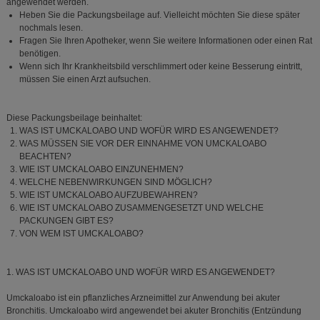
angewendet werden.
Heben Sie die Packungsbeilage auf. Vielleicht möchten Sie diese später
nochmals lesen.
Fragen Sie Ihren Apotheker, wenn Sie weitere Informationen oder einen Rat
benötigen.
Wenn sich Ihr Krankheitsbild verschlimmert oder keine Besserung eintritt,
müssen Sie einen Arzt aufsuchen.
Diese Packungsbeilage beinhaltet:
WAS IST UMCKALOABO UND WOFÜR WIRD ES ANGEWENDET?
WAS MÜSSEN SIE VOR DER EINNAHME VON UMCKALOABO
BEACHTEN?
WIE IST UMCKALOABO EINZUNEHMEN?
WELCHE NEBENWIRKUNGEN SIND MÖGLICH?
WIE IST UMCKALOABO AUFZUBEWAHREN?
WIE IST UMCKALOABO ZUSAMMENGESETZT UND WELCHE
PACKUNGEN GIBT ES?
VON WEM IST UMCKALOABO?
1. WAS IST UMCKALOABO UND WOFÜR WIRD ES ANGEWENDET?
Umckaloabo ist ein pflanzliches Arzneimittel zur Anwendung bei akuter
Bronchitis. Umckaloabo wird angewendet bei akuter Bronchitis (Entzündung