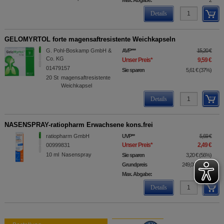
Max. Abgabe:
2
Details
GELOMYRTOL forte magensaftresistente Weichkapseln
G. Pohl-Boskamp GmbH &
AVP
***
15,20 €
Co. KG
Unser Preis
*
9,59 €
01479157
Sie sparen
5,61 €
(
37%
)
20
St
magensaftresistente
Weichkapsel
Details
NASENSPRAY-ratiopharm Erwachsene kons.frei
ratiopharm GmbH
UVP
**
5,69 €
Unser Preis
*
2,49 €
00999831
10
ml
Nasenspray
Sie sparen
3,20 €
(
56%
)
Grundpreis
249,00 €
pro 1 l
Max. Abgabe:
5
Details