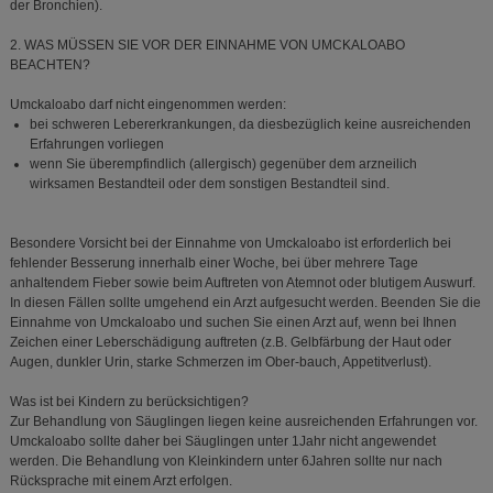
der Bronchien).
2. WAS MÜSSEN SIE VOR DER EINNAHME VON UMCKALOABO
BEACHTEN?
Umckaloabo darf nicht eingenommen werden:
bei schweren Lebererkrankungen, da diesbezüglich keine ausreichenden
Erfahrungen vorliegen
wenn Sie überempfindlich (allergisch) gegenüber dem arzneilich
wirksamen Bestandteil oder dem sonstigen Bestandteil sind.
Besondere Vorsicht bei der Einnahme von Umckaloabo ist erforderlich bei
fehlender Besserung innerhalb einer Woche, bei über mehrere Tage
anhaltendem Fieber sowie beim Auftreten von Atemnot oder blutigem Auswurf.
In diesen Fällen sollte umgehend ein Arzt aufgesucht werden. Beenden Sie die
Einnahme von Umckaloabo und suchen Sie einen Arzt auf, wenn bei Ihnen
Zeichen einer Leberschädigung auftreten (z.B. Gelbfärbung der Haut oder
Augen, dunkler Urin, starke Schmerzen im Ober-bauch, Appetitverlust).
Was ist bei Kindern zu berücksichtigen?
Zur Behandlung von Säuglingen liegen keine ausreichenden Erfahrungen vor.
Umckaloabo sollte daher bei Säuglingen unter 1Jahr nicht angewendet
werden. Die Behandlung von Kleinkindern unter 6Jahren sollte nur nach
Rücksprache mit einem Arzt erfolgen.