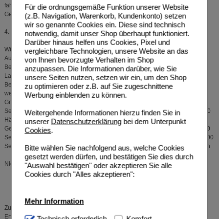
fahren Sie mit der Einnahme, wie von Ihrem Arzt verordnet oder in dieser
Für die ordnungsgemäße Funktion unserer Website
Gebrauchsinformation beschrieben, fort.
(z.B. Navigation, Warenkorb, Kundenkonto) setzen
wir so genannte Cookies ein. Diese sind technisch
4. WELCHE NEBENWIRKUNGEN SIND MÖGLICH?
notwendig, damit unser Shop überhaupt funktioniert.
Darüber hinaus helfen uns Cookies, Pixel und
Wie alle Arzneimittel kann Umckaloabo Nebenwirkungen haben. Die
vergleichbare Technologien, unsere Website an das
Aufzählung umfasst alle bekannt gewordenen Nebenwirkungen unter der
von Ihnen bevorzugte Verhalten im Shop
Behandlung mit Umckaloabo, auch solche unter höherer Dosierung oder
anzupassen. Die Informationen darüber, wie Sie
Langzeittherapie.
unsere Seiten nutzen, setzen wir ein, um den Shop
Bei der Bewertung von Nebenwirkungen
zu optimieren oder z.B. auf Sie zugeschnittene
werden folgende Häufigkeitsangaben zu
Werbung einblenden zu können.
Grunde gelegt:
Sehr häufig:
mehr als 1 Behandelter von 10
Weitergehende Informationen hierzu finden Sie in
Häufig:
1 bis 10 Behandelte von 100
unserer
Datenschutzerklärung
bei dem Unterpunkt
Gelegentlich:
1 bis 10 Behandelte von 1 000
Cookies
.
Selten:
1 bis 10 Behandelte von 10 000
Sehr selten:
weniger als 1 Behandelter von
Bitte wählen Sie nachfolgend aus, welche Cookies
10 000
gesetzt werden dürfen, und bestätigen Sie dies durch
Nicht bekannt:
Häufigkeit auf Grundlage der
"Auswahl bestätigen" oder akzeptieren Sie alle
verfügbaren Daten nicht
Cookies durch "Alles akzeptieren":
abschätzbar.
Mehr Information
Zur Anwendung von Pelargonium-Zubereitungen liegen langjährige
Erfahrungen vor. Danach können unter Einnahme Pelargonium-haltiger
Technisch Notwendig:
Technisch erforderlich
Hierbei handelt es sich um
Komfort