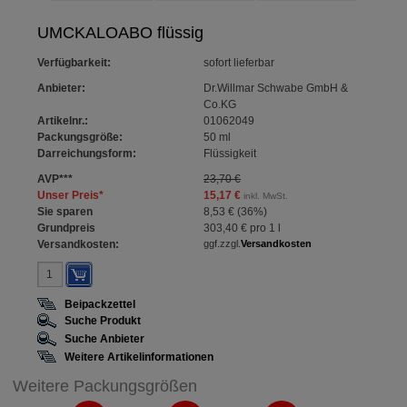
UMCKALOABO flüssig
Verfügbarkeit
:
sofort lieferbar
Anbieter:
Dr.Willmar Schwabe GmbH &
Co.KG
Artikelnr.:
01062049
Packungsgröße:
50
ml
Darreichungsform:
Flüssigkeit
AVP
***
23,70 €
Unser Preis
*
15,17 €
inkl. MwSt.
Sie sparen
8,53 €
(
36%
)
Grundpreis
303,40 €
pro 1 l
Versandkosten:
ggf.zzgl.
Versandkosten
Beipackzettel
Suche Produkt
Suche Anbieter
Weitere Artikelinformationen
Weitere Packungsgrößen