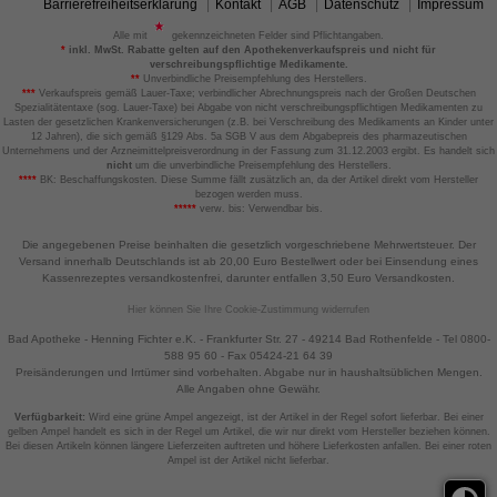
Barrierefreiheitserklärung
Kontakt
AGB
Datenschutz
Impressum
Alle mit
gekennzeichneten Felder sind Pflichtangaben.
*
inkl. MwSt. Rabatte gelten auf den Apothekenverkaufspreis und nicht für
verschreibungspflichtige Medikamente.
**
Unverbindliche Preisempfehlung des Herstellers.
***
Verkaufspreis gemäß Lauer-Taxe; verbindlicher Abrechnungspreis nach der Großen Deutschen
Spezialitätentaxe (sog. Lauer-Taxe) bei Abgabe von nicht verschreibungspflichtigen Medikamenten zu
Lasten der gesetzlichen Krankenversicherungen (z.B. bei Verschreibung des Medikaments an Kinder unter
12 Jahren), die sich gemäß §129 Abs. 5a SGB V aus dem Abgabepreis des pharmazeutischen
Unternehmens und der Arzneimittelpreisverordnung in der Fassung zum 31.12.2003 ergibt. Es handelt sich
nicht
um die unverbindliche Preisempfehlung des Herstellers.
****
BK: Beschaffungskosten. Diese Summe fällt zusätzlich an, da der Artikel direkt vom Hersteller
bezogen werden muss.
*****
verw. bis: Verwendbar bis.
Die angegebenen Preise beinhalten die gesetzlich vorgeschriebene Mehrwertsteuer. Der
Versand innerhalb Deutschlands ist ab 20,00 Euro Bestellwert oder bei Einsendung eines
Kassenrezeptes versandkostenfrei, darunter entfallen 3,50 Euro Versandkosten.
Hier können Sie Ihre Cookie-Zustimmung widerrufen
Bad Apotheke - Henning Fichter e.K. - Frankfurter Str. 27 - 49214 Bad Rothenfelde - Tel 0800-
588 95 60 - Fax 05424-21 64 39
Preisänderungen und Irrtümer sind vorbehalten. Abgabe nur in haushaltsüblichen Mengen.
Alle Angaben ohne Gewähr.
Verfügbarkeit:
Wird eine grüne Ampel angezeigt, ist der Artikel in der Regel sofort lieferbar. Bei einer
gelben Ampel handelt es sich in der Regel um Artikel, die wir nur direkt vom Hersteller beziehen können.
Bei diesen Artikeln können längere Lieferzeiten auftreten und höhere Lieferkosten anfallen. Bei einer roten
Ampel ist der Artikel nicht lieferbar.