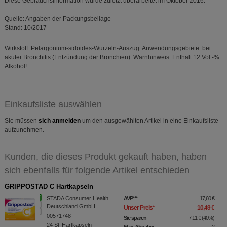
Diese Gebrauchsinformation wurde zuletzt überarbeitet im Oktober 2016.
Quelle: Angaben der Packungsbeilage
Stand: 10/2017
Wirkstoff: Pelargonium-sidoides-Wurzeln-Auszug. Anwendungsgebiete: bei
akuter Bronchitis (Entzündung der Bronchien). Warnhinweis: Enthält 12 Vol.-%
Alkohol!
Einkaufsliste auswählen
Sie müssen
sich anmelden
um den ausgewählten Artikel in eine Einkaufsliste
aufzunehmen.
Kunden, die dieses Produkt gekauft haben, haben
sich ebenfalls für folgende Artikel entschieden
GRIPPOSTAD C Hartkapseln
STADA Consumer Health
AVP
***
17,60 €
Deutschland GmbH
Unser Preis
*
10,49 €
00571748
Sie sparen
7,11 €
(
40%
)
24
St
Hartkapseln